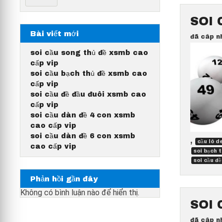
SOI 
Bài viết mới
đã câp n
soi cầu song thủ đề xsmb cao
cấp vip
soi cầu bạch thủ đề xsmb cao
cấp vip
soi cầu đề đầu đuôi xsmb cao
cấp vip
soi cầu dàn đề 4 con xsmb
cao cấp vip
soi cầu dàn đề 6 con xsmb
,
cầu lô d
cao cấp vip
soi bạch 
soi cầu đề
Phản hồi gần đây
Không có bình luận nào để hiển thị.
SOI 
đã câp n