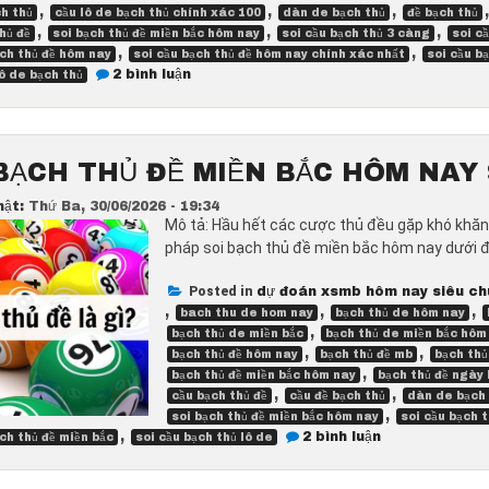
,
,
,
ch thủ
cầu lô de bạch thủ chính xác 100
dàn de bạch thủ
đề bạch thủ
,
,
,
hủ đề
soi bạch thủ đề miền bắc hôm nay
soi cầu bạch thủ 3 càng
soi c
,
,
ạch thủ đề hôm nay
soi cầu bạch thủ đề hôm nay chính xác nhất
soi cầu b
ở
2 bình luận
lô de bạch thủ
soi
cầu
bạch
thủ
đề
hôm
BẠCH THỦ ĐỀ MIỀN BẮC HÔM NAY
nay
chính
hật:
Thứ Ba, 30/06/2026 - 19:34
xác
Mô tả: Hầu hết các cược thủ đều gặp khó khăn
nhất
pháp soi bạch thủ đề miền bắc hôm nay dưới đâ
Posted in
dự đoán xsmb hôm nay siêu ch
,
,
,
bach thu de hom nay
bạch thủ de hôm nay
,
bạch thủ de miền bắc
bạch thủ de miền bắc hôm
,
,
bạch thủ đề hôm nay
bạch thủ đề mb
bạch thủ
,
bạch thủ đề miền bắc hôm nay
bạch thủ đề ngày
,
,
cầu bạch thủ đề
cầu đề bạch thủ
dàn de bạch
,
soi bạch thủ đề miền bắc hôm nay
soi cầu bạch 
ở
,
2 bình luận
ch thủ đề miền bắc
soi cầu bạch thủ lô de
soi
bạch
thủ