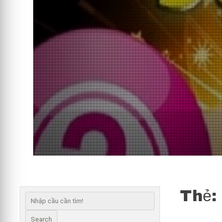
Thẻ:
Search