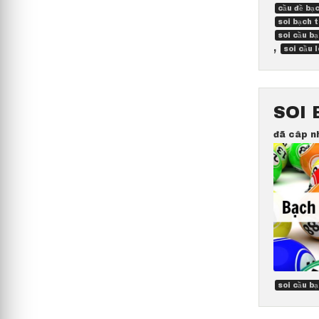
cầu đề bạ
soi bạch t
soi cầu b
,
soi cầu 
SOI 
đã câp n
soi cầu bạ