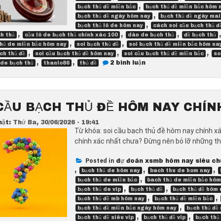
,
bạch thủ đề miền bắc
bạch thủ đề miền bắc hôm 
,
bạch thủ đề ngày hôm nay
bạch thủ đề ngày mai
,
bạch thủ lô de hôm nay
cách soi cầu bạch thủ đ
,
,
,
ch thủ
cầu lô de bạch thủ chính xác 100
dàn de bạch thủ
đề bạch thủ
,
,
thủ de miền bắc hôm nay
soi bạch thủ đề
soi bạch thủ đề miền bắc hôm na
,
,
,
ch thủ đề
soi cầu bạch thủ đề hôm nay
soi cầu bạch thủ đề miền bắc
so
ở
,
,
2 bình luận
 de bạch thủ
thanlo86
thủ đề
cách
soi
cầu
bạch
thủ
đề
CẦU BẠCH THỦ ĐỀ HÔM NAY CHÍN
chính
xác
hật:
Thứ Ba, 30/06/2026 - 19:41
nhất
Từ khóa: soi cầu bạch thủ đề hôm nay chính x
hiện
nay
chính xác nhất chưa? Đừng nên bỏ lỡ những th
Posted in
dự đoán xsmb hôm nay siêu ch
,
,
,
bạch thủ de hôm nay
bach thu de hom nay
,
bạch thủ de miền bắc
bach thủ de miền bắc hôm
,
,
bạch thủ de vip
bạch thủ đề
bạch thủ đề hôm 
,
,
bạch thủ đề mb hôm nay
bạch thủ đề miền bắc
,
bạch thủ đề miền bắc ngày hôm nay
bạch thủ đề 
,
,
bạch thủ đề siêu vip
bạch thủ đề vip
bạch thủ