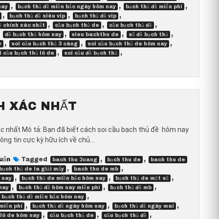
,
,
,
nay
bạch thủ đề miền bắc ngày hôm nay
bạch thủ đề miễn phí
,
,
,
bạch thủ đề siêu vip
bạch thủ đề vip
,
,
,
ề chính xác nhất
cầu bạch thủ de
cầu bạch thủ đề
,
,
,
,
đề bạch thủ hôm nay
sieu bachthu de
số đề bạch thủ
,
,
,
y
soi cầu bạch thủ 3 càng
soi cầu bạch thủ de hôm nay
,
,
i cầu bạch thủ lô de
soi cầu đề bạch thủ
H XÁC NHẤT
ác nhất Mô tả: Bạn đã biết cách soi cầu bạch thủ đề hôm nay
ông tin cực kỳ hữu ích về chủ…
uẩn
Tagged
,
,
bach thu 3cang
bạch thu de
bach thu de
,
,
bạch thủ de la giải mấy
bach thu de mb
,
,
,
 nay
bạch thủ de miền bắc hôm nay
bạch thủ de một số
,
,
,
nay
bạch thủ đề hôm nay miễn phí
bạch thủ đề mb
,
bạch thủ đề miền bắc hôm nay
,
,
,
miễn phí
bạch thủ đề ngày hôm nay
bạch thủ đề ngày mai
,
,
,
 lô de hôm nay
cầu bạch thủ de
cầu bạch thủ đề