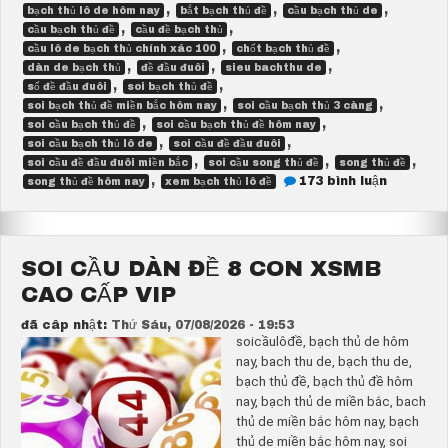
,
,
,
bạch thủ lô de hôm nay
bắt bạch thủ đề
cầu bạch thủ de
,
,
cầu bạch thủ đề
cầu đề bạch thủ
,
,
cầu lô de bạch thủ chính xác 100
chốt bạch thủ đề
,
,
,
dàn de bạch thủ
đề đầu đuôi
sieu bachthu de
,
,
số đề đầu đuôi
soi bạch thủ đề
,
,
soi bạch thủ đề miền bắc hôm nay
soi cầu bạch thủ 3 càng
,
,
soi cầu bạch thủ đề
soi cầu bạch thủ đề hôm nay
,
,
soi cầu bạch thủ lô de
soi cầu đề đầu đuôi
,
,
,
soi cầu đề đầu đuôi miền bắc
soi cầu song thủ đề
song thủ đề
ở
,
173 bình luận
song thủ đề hôm nay
xem bạch thủ lô đề
soi
cầu
song
thủ
đề
xsmb
SOI CẦU DÀN ĐỀ 8 CON XSMB
cao
CAO CẤP VIP
cấp
vip
đã câp nhật:
Thứ Sáu, 07/08/2026 - 19:53
soicầulôđề, bạch thủ de hôm
nay, bach thu de, bạch thu de,
bạch thủ đề, bạch thủ đề hôm
nay, bạch thủ de miền bắc, bach
thủ de miền bắc hôm nay, bạch
thủ de miền bắc hôm nay, soi