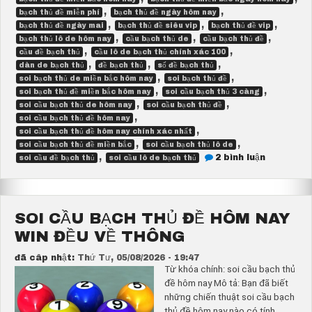
,
,
bạch thủ đề miễn phí
bạch thủ đề ngày hôm nay
,
,
,
bạch thủ đề ngày mai
bạch thủ đề siêu vip
bạch thủ đề vip
,
,
,
bạch thủ lô de hôm nay
cầu bạch thủ de
cầu bạch thủ đề
,
,
cầu đề bạch thủ
cầu lô de bạch thủ chính xác 100
,
,
,
dàn de bạch thủ
đề bạch thủ
số đề bạch thủ
,
,
soi bạch thủ de miền bắc hôm nay
soi bạch thủ đề
,
,
soi bạch thủ đề miền bắc hôm nay
soi cầu bạch thủ 3 càng
,
,
soi cầu bạch thủ de hôm nay
soi cầu bạch thủ đề
,
soi cầu bạch thủ đề hôm nay
,
soi cầu bạch thủ đề hôm nay chính xác nhất
,
,
soi cầu bạch thủ đề miền bắc
soi cầu bạch thủ lô de
ở
,
2 bình luận
soi cầu đề bạch thủ
soi cầu lô de bạch thủ
soi
cầu
bạch
thủ
đề
hôm
SOI CẦU BẠCH THỦ ĐỀ HÔM NAY
nay
WIN ĐỀU VỀ THÔNG
chính
xác
nhất
đã câp nhật:
Thứ Tư, 05/08/2026 - 19:47
Từ khóa chính: soi cầu bạch thủ
đề hôm nay Mô tả: Bạn đã biết
những chiến thuật soi cầu bạch
thủ đề hôm nay nào có tính