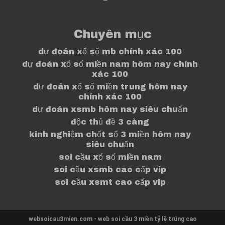
Chuyên mục
dự đoán xổ số mb chính xác 100
dự đoán xổ số miền nam hôm nay chính
xác 100
dự đoán xổ số miền trung hôm nay
chính xác 100
dự đoán xsmb hôm nay siêu chuẩn
độc thủ đề 3 càng
kinh nghiệm chốt số 3 miền hôm nay
siêu chuẩn
soi cầu xổ số miền nam
soi cầu xsmb cao cấp vip
soi cầu xsmt cao cấp vip
websoicau3mien.com - web soi cầu 3 miền tỷ lệ trúng cao