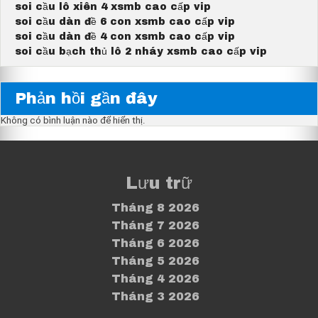
soi cầu lô xiên 4 xsmb cao cấp vip
soi cầu dàn đề 6 con xsmb cao cấp vip
soi cầu dàn đề 4 con xsmb cao cấp vip
soi cầu bạch thủ lô 2 nháy xsmb cao cấp vip
Phản hồi gần đây
Không có bình luận nào để hiển thị.
Lưu trữ
Tháng 8 2026
Tháng 7 2026
Tháng 6 2026
Tháng 5 2026
Tháng 4 2026
Tháng 3 2026