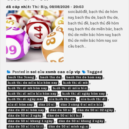
đã câp nhật:
Thứ Bảy, 08/08/2026 - 20:03
soicầulôđề, bạch thủ de hôm
nay, bach thu de, bạch thu de,
bạch thủ đề, bạch thủ đề hôm
nay, bạch thủ de miền bắc, bach
thủ de miền bắc hôm nay, bạch
thủ de miền bắc hôm nay, soi
cầu bạch…
Posted in
soi cầu xsmb cao cấp vip
Tagged
,
,
,
bach thu 3cang
bach thu de
bach thu de hom nay
,
,
bạch thủ de miền bắc hôm nay
bạch thủ đề mb
,
,
bạch thủ đề mb hôm nay
bạch thủ đề miền bắc
,
,
bạch thủ đề miền bắc hôm nay
bạch thủ đề ngày hôm nay
,
,
,
bạch thủ đề ngày mai
cầu bạch thủ de
cầu bạch thủ đề
,
,
,
cầu đề hôm nay
dàn 10 số
dàn 3 càng 6 số miền bắc
,
,
,
dàn de 20 số hôm nay
dàn de 50 số
dàn de 50 số 02 ngày
,
,
dàn de 50 số 2 ngày
dàn de 50 số bất bại
,
,
dàn de 50 số khung 1 ngày
dàn de 50 số khung 2 ngày
,
,
dàn de 50 số lộc trời
dàn de 50 số minh ngọc