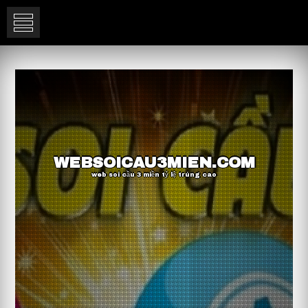
Skip
to
content
WEBSOICAU3MIEN.COM
web soi cầu 3 miền tỷ lệ trúng cao