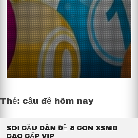
Thẻ:
cầu đề hôm nay
SOI CẦU DÀN ĐỀ 8 CON XSMB
CAO CẤP VIP