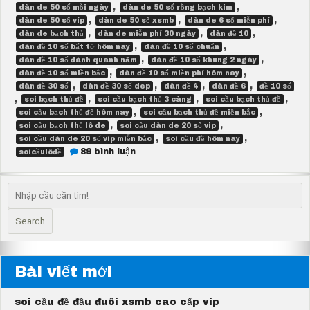
,
,
dàn de 50 số mỗi ngày
dàn de 50 số rồng bạch kim
,
,
,
dàn de 50 số víp
dàn de 50 số xsmb
dàn de 6 số miễn phí
,
,
,
dàn de bạch thủ
dàn de miễn phí 30 ngày
dàn đề 10
,
,
dàn đề 10 số bất tử hôm nay
dàn đề 10 số chuẩn
,
,
dàn đề 10 số đánh quanh năm
dàn đề 10 số khung 2 ngày
,
,
dàn đề 10 số miền bắc
dàn đề 10 số miễn phí hôm nay
,
,
,
,
dàn đề 30 số
dàn đề 30 số dep
dàn đề 4
dàn đề 6
đề 10 số
,
,
,
,
soi bạch thủ đề
soi cầu bạch thủ 3 càng
soi cầu bạch thủ đề
,
,
soi cầu bạch thủ đề hôm nay
soi cầu bạch thủ đề miền bắc
,
,
soi cầu bạch thủ lô de
soi cầu dàn de 20 số vip
,
,
soi cầu dàn de 20 số vip miễn bắc
soi cầu đề hôm nay
ở
89 bình luận
soicầulôđề
soi
cầu
dàn
đề
8
con
xsmb
Search
cao
cấp
vip
Bài viết mới
soi cầu đề đầu đuôi xsmb cao cấp vip