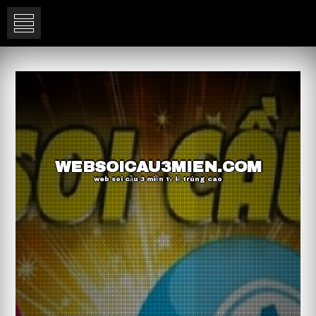
Skip
to
content
WEBSOICAU3MIEN.COM
web soi cầu 3 miền tỷ lệ trúng cao