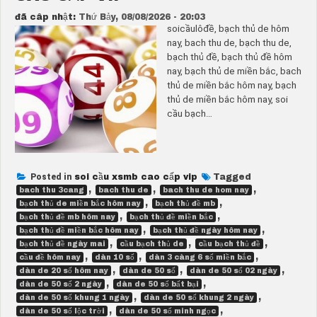
đã câp nhật:
Thứ Bảy, 08/08/2026 - 20:03
soicầulôđề, bạch thủ de hôm
nay, bach thu de, bạch thu de,
bạch thủ đề, bạch thủ đề hôm
nay, bạch thủ de miền bắc, bach
thủ de miền bắc hôm nay, bạch
thủ de miền bắc hôm nay, soi
cầu bạch…
Posted in
soi cầu xsmb cao cấp vip
Tagged
,
,
,
bach thu 3cang
bach thu de
bach thu de hom nay
,
,
bạch thủ de miền bắc hôm nay
bạch thủ đề mb
,
,
bạch thủ đề mb hôm nay
bạch thủ đề miền bắc
,
,
bạch thủ đề miền bắc hôm nay
bạch thủ đề ngày hôm nay
,
,
,
bạch thủ đề ngày mai
cầu bạch thủ de
cầu bạch thủ đề
,
,
,
cầu đề hôm nay
dàn 10 số
dàn 3 càng 6 số miền bắc
,
,
,
dàn de 20 số hôm nay
dàn de 50 số
dàn de 50 số 02 ngày
,
,
dàn de 50 số 2 ngày
dàn de 50 số bất bại
,
,
dàn de 50 số khung 1 ngày
dàn de 50 số khung 2 ngày
,
,
dàn de 50 số lộc trời
dàn de 50 số minh ngọc