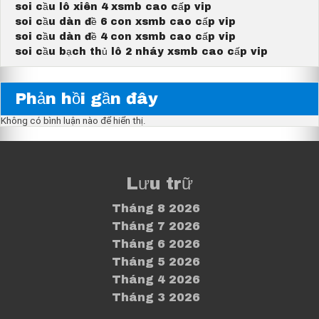
soi cầu lô xiên 4 xsmb cao cấp vip
soi cầu dàn đề 6 con xsmb cao cấp vip
soi cầu dàn đề 4 con xsmb cao cấp vip
soi cầu bạch thủ lô 2 nháy xsmb cao cấp vip
Phản hồi gần đây
Không có bình luận nào để hiển thị.
Lưu trữ
Tháng 8 2026
Tháng 7 2026
Tháng 6 2026
Tháng 5 2026
Tháng 4 2026
Tháng 3 2026