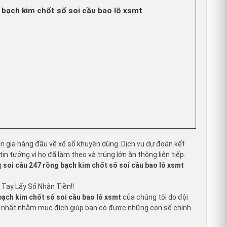
g bạch kim chốt số soi cầu bao lô xsmt
 gia hàng đầu về xổ số khuyên dùng. Dịch vụ dự đoán kết
n tưởng vì họ đã làm theo và trúng lớn ăn thông liên tiếp.
g
soi cầu 247 rồng bạch kim chốt số soi cầu bao lô xsmt
Tay Lấy Số Nhận Tiền!!
bạch kim chốt số
soi cầu bao lô xsmt
của chúng tôi do đội
u nhất nhằm mục đích giúp bạn có được những con số chính