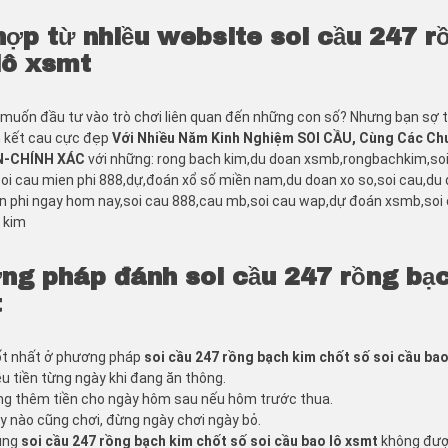
hợp từ nhiều website
soi cầu 247 r
lô xsmt
 muốn đầu tư vào trò chơi liên quan đến những con số? Nhưng bạn sợ t
kết cau cực đẹp
Với Nhiều Năm Kinh Nghiệm SOI CẦU, Cùng Các Ch
N-CHÍNH XÁC
với những: rong bach kim,du doan xsmb,rongbachkim,soi
oi cau mien phi 888,dự,đoán xổ số miền nam,du doan xo so,soi cau,du 
 phi ngay hom nay,soi cau 888,cau mb,soi cau wap,dự đoán xsmb,soi cầ
 kim
ng pháp đánh
soi cầu 247 rồng bạ
t
ốt nhất ở phương pháp
soi cầu 247 rồng bạch kim chốt số
soi cầu bao
u tiền từng ngày khi đang ăn thông.
ng thêm tiền cho ngày hôm sau nếu hôm trước thua.
y nào cũng chơi, đừng ngày chơi ngày bỏ.
úng
soi cầu 247 rồng bạch kim chốt số
soi cầu bao lô xsmt
không đượ