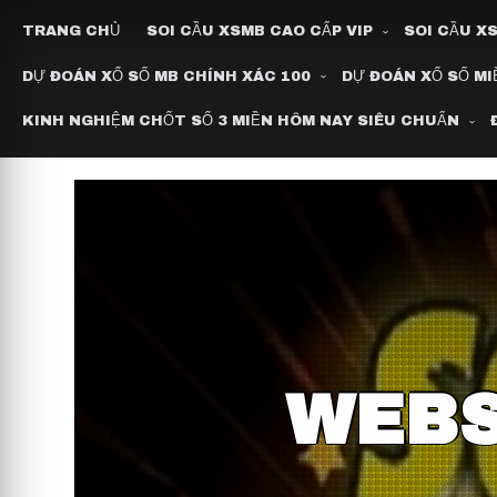
Skip
to
TRANG CHỦ
SOI CẦU XSMB CAO CẤP VIP
SOI CẦU X
content
DỰ ĐOÁN XỔ SỐ MB CHÍNH XÁC 100
DỰ ĐOÁN XỔ SỐ M
KINH NGHIỆM CHỐT SỐ 3 MIỀN HÔM NAY SIÊU CHUẨN
WEBS