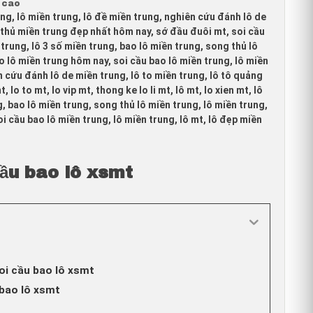
g cao
ng, lô miền trung, lô đề miền trung, nghiên cứu đánh lô de
 thủ miền trung đẹp nhất hôm nay, sớ đầu đuôi mt, soi cầu
trung, lô 3 số miền trung, bao lô miền trung, song thủ lô
ao lô miền trung hôm nay, soi cầu bao lô miền trung, lô miền
ên cứu đánh lô de miền trung, lô to miền trung, lô tô quảng
lo to mt, lo vip mt, thong ke lo li mt, lô mt, lo xien mt, lô
, bao lô miền trung, song thủ lô miền trung, lô miền trung,
oi cầu bao lô miền trung, lô miền trung, lô mt, lô đẹp miền
cầu bao lô xsmt
oi cầu bao lô xsmt
 bao lô xsmt