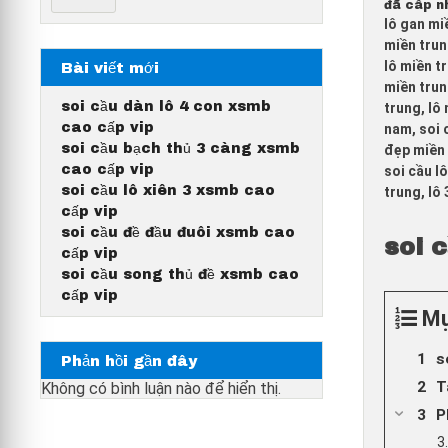
đã câp n
lô gan mi
miền trun
lô miền t
Bài viết mới
miền trung
soi cầu dàn lô 4 con xsmb
trung, lô
cao cấp vip
nam, soi c
soi cầu bạch thủ 3 càng xsmb
đẹp miền 
cao cấp vip
soi cầu lô
soi cầu lô xiên 3 xsmb cao
trung, lô 
cấp vip
soi cầu đề đầu đuôi xsmb cao
soi 
cấp vip
soi cầu song thủ đề xsmb cao
cấp vip
Mụ
s
Phản hồi gần đây
T
Không có bình luận nào để hiển thị.
P