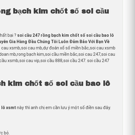
ồng bạch kim chốt số
soi cầu
hất bại ?
soi cầu 247 rồng bạch kim chốt số
soi cầu bao lô
uyên Gia Hàng Đầu Chúng Tôi Luôn Đảm Bảo Với Bạn Về
 cau xsmb,soi cau mb,dự đoán xổ số miền bắc,soi cau xsmb
doan mb,rong bạch kim,soi cầu miền bắc,soi cau 247,soi cau
u xsmb,soi cau vip,soi cầu 888,soi cầu 247. soi cầu 247
ch kim chốt số
soi cầu bao lô
 lô xsmt
này thì anh chị em cần lưu ý một số điền sau đây.
c bỏ.