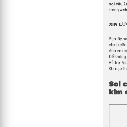
soi cầu 2
trang
web
XIN LƯ
Bạn lấy s
chính cần 
Anh em có
Để không 
Hỗ trợ: V
Khi nạp t
Soi 
kim 