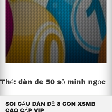
Thẻ:
dàn de 50 số minh ngọc
SOI CẦU DÀN ĐỀ 8 CON XSMB
CAO CẤP VIP