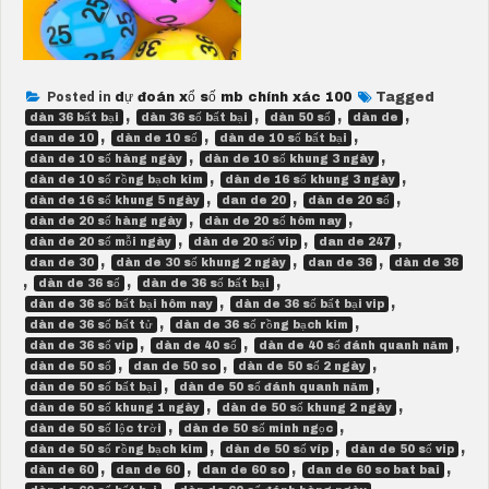
Posted in
dự đoán xổ số mb chính xác 100
Tagged
,
,
,
,
dàn 36 bất bại
dàn 36 số bất bại
dàn 50 số
dàn de
,
,
,
dan de 10
dàn de 10 số
dàn de 10 số bất bại
,
,
dàn de 10 số hàng ngày
dàn de 10 số khung 3 ngày
,
,
dàn de 10 số rồng bạch kim
dàn de 16 số khung 3 ngày
,
,
,
dàn de 16 số khung 5 ngày
dan de 20
dàn de 20 số
,
,
dàn de 20 số hàng ngày
dàn de 20 số hôm nay
,
,
,
dàn de 20 số mỗi ngày
dàn de 20 số vip
dan de 247
,
,
,
dan de 30
dàn de 30 số khung 2 ngày
dan de 36
dàn de 36
,
,
,
dàn de 36 số
dàn de 36 số bất bại
,
,
dàn de 36 số bất bại hôm nay
dàn de 36 số bất bại vip
,
,
dàn de 36 số bất tử
dàn de 36 số rồng bạch kim
,
,
,
dàn de 36 số vip
dàn de 40 số
dàn de 40 số đánh quanh năm
,
,
,
dàn de 50 số
dan de 50 so
dàn de 50 số 2 ngày
,
,
dàn de 50 số bất bại
dàn de 50 số đánh quanh năm
,
,
dàn de 50 số khung 1 ngày
dàn de 50 số khung 2 ngày
,
,
dàn de 50 số lộc trời
dàn de 50 số minh ngọc
,
,
,
dàn de 50 số rồng bạch kim
dàn de 50 số víp
dàn de 50 số vip
,
,
,
,
dàn de 60
dan de 60
dan de 60 so
dan de 60 so bat bai