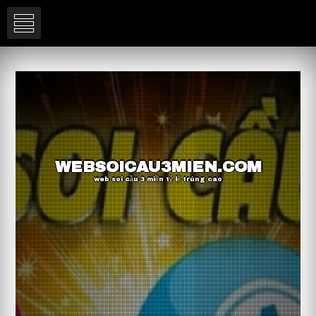
Skip
to
content
WEBSOICAU3MIEN.COM
web soi cầu 3 miền tỷ lệ trúng cao