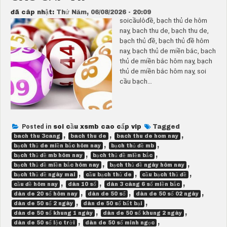
đã câp nhật:
Thứ Năm, 06/08/2026 - 20:09
soicầulôđề, bạch thủ de hôm
nay, bach thu de, bạch thu de,
bạch thủ đề, bạch thủ đề hôm
nay, bạch thủ de miền bắc, bach
thủ de miền bắc hôm nay, bạch
thủ de miền bắc hôm nay, soi
cầu bạch…
Posted in
soi cầu xsmb cao cấp vip
Tagged
,
,
,
bach thu 3cang
bach thu de
bach thu de hom nay
,
,
bạch thủ de miền bắc hôm nay
bạch thủ đề mb
,
,
bạch thủ đề mb hôm nay
bạch thủ đề miền bắc
,
,
bạch thủ đề miền bắc hôm nay
bạch thủ đề ngày hôm nay
,
,
,
bạch thủ đề ngày mai
cầu bạch thủ de
cầu bạch thủ đề
,
,
,
cầu đề hôm nay
dàn 10 số
dàn 3 càng 6 số miền bắc
,
,
,
dàn de 20 số hôm nay
dàn de 50 số
dàn de 50 số 02 ngày
,
,
dàn de 50 số 2 ngày
dàn de 50 số bất bại
,
,
dàn de 50 số khung 1 ngày
dàn de 50 số khung 2 ngày
,
,
dàn de 50 số lộc trời
dàn de 50 số minh ngọc