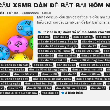
CẦU XSMB DÀN ĐỀ BẤT BẠI HÔM 
hật:
Thứ Hai, 01/06/2026 - 19:58
Meta des: Soi cầu dàn đề bất bại là điều mà c
hiểu cách soi cầu xsmb dàn đề bất bại hôm nay
Posted in
dự đoán xổ số mb chính xác 10
,
,
,
dàn de
dan de 10
dàn de 10 số
dàn de 10
,
dàn de 10 số khung 3 ngày
dàn de 10 số rồng 
,
,
dàn de 16 số khung 5 ngày
dan de 20
dàn d
,
,
dàn de 20 số mỗi ngày
dàn de 20 số vip
dan
,
,
dàn de 36
dàn de 36 số
dàn de 36 số bất bại
,
dàn de 36 số bất tử
dàn de 36 số rồng bạch ki
,
,
,
 số đánh quanh năm
dàn de 50 số
dan de 50 so
dàn de 50 số 2 ngày
,
,
,
 số khung 1 ngày
dàn de 50 số khung 2 ngày
dàn de 50 số lộc trời
dà
,
,
,
,
,
 số vip
dàn de 50 số víp
dan de 60
dàn de 60
dan de 60 so
dan
,
,
 số đánh hàng ngày
dàn de 60 số khung 2 ngày
dàn de 60 số vip miễn p
,
,
,
 số hàng ngày
dan de bat bai 247
dàn de bất bại đánh quanh năm
d
,
,
,
,
,
 số
dàn đề 36
dàn đề 36 bất bại
dàn đề 36 con bất bại
dàn đê 60
ở
,
2 bình luận
smb dàn đề bất bại hôm nay
tao dan de
soi
cầu
xsmb
dàn
đề