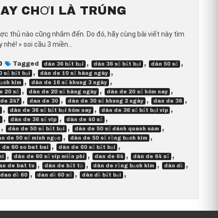
tử
NAY CHƠI LÀ TRÚNG
số
vàng
may
ược thủ nào cũng nhắm đến. Do đó, hãy cùng bài viết này tìm
mắn
 nhé! » soi cầu 3 miền…
0
Tagged
,
,
,
dàn 36 bất bại
dàn 36 số bất bại
dàn 50 số
,
,
 số bất bại
dàn de 10 số hàng ngày
,
,
bạch kim
dàn de 16 số khung 3 ngày
,
,
,
e 20 số
dàn de 20 số hàng ngày
dàn de 20 số hôm nay
,
,
,
,
 de 247
dan de 30
dàn de 30 số khung 2 ngày
dan de 36
,
,
,
dàn de 36 số bất bại hôm nay
dàn de 36 số bất bại vip
,
,
,
m
dàn de 36 số vip
dàn de 40 số
,
,
,
dàn de 50 số bất bại
dàn de 50 số đánh quanh năm
,
,
n de 50 số minh ngọc
dàn de 50 số rồng bạch kim
,
,
 de 60 so bat bai
dàn de 60 số bất bại
,
,
,
,
hí
dàn de 60 số víp miễn phí
dan de 64
dàn de 64 số
,
,
,
,
an de bat tu
dàn de bất tử
dàn de rồng bạch kim
dàn đề
,
,
,
dan đề 60
dan đề 60 số
dàn đề bất bại