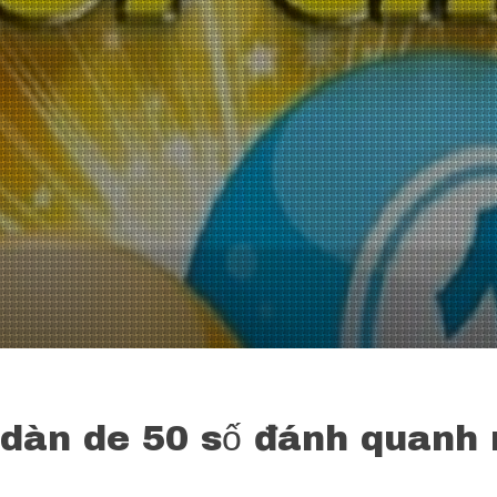
dàn de 50 số đánh quanh