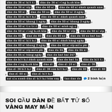
,
,
dàn de 36 số bất tử
dàn de 36 số rồng bạch kim
,
,
,
dàn de 36 số vip
dàn de 40 số
dàn de 40 số đánh quanh năm
,
,
,
dàn de 50 số
dan de 50 so
dàn de 50 số 2 ngày
,
,
dàn de 50 số bất bại
dàn de 50 số đánh quanh năm
,
,
dàn de 50 số khung 1 ngày
dàn de 50 số khung 2 ngày
,
,
dàn de 50 số lộc trời
dàn de 50 số minh ngọc
,
,
,
dàn de 50 số rồng bạch kim
dàn de 50 số víp
dàn de 50 số vip
,
,
,
,
dàn de 60
dan de 60
dan de 60 so
dan de 60 so bat bai
,
,
dàn de 60 số bất bại
dàn de 60 số đánh hàng ngày
,
,
dàn de 60 số khung 2 ngày
dàn de 60 số vip miễn phí
,
,
,
dàn de 60 số víp miễn phí
dan de 64
dàn de 64 số
,
,
dàn de 64 số hàng ngày
dan de bat bai 247
,
,
,
dàn de bất bại đánh quanh năm
dan de bat tu
dàn de bất tử
,
,
,
,
dàn de rồng bạch kim
dàn đề
dàn đề 16 số
dàn đề 36
,
,
,
dàn đề 36 bất bại
dàn đề 36 con bất bại
dàn đê 60
dan đề 60
,
,
,
dan đề 60 số
dàn đề bất bại
ở
,
2 bình luận
soi cầu xsmb dàn đề bất bại hôm nay
tao dan de
soi
cầu
xs
dàn
đề
bất
SOI CẦU DÀN ĐỀ BẤT TỬ SỐ
bại
VÀNG MAY MẮN
hô
nay