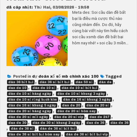
đã câp nhật:
Thứ Hai, 03/08/2026 - 19:58
Meta des: Soi cầu dàn đề bất
bại là điều mà cược thủ nào
cũng nhắm đến. Do đó, hãy
cùng bài viết này tìm hiểu cách
soi cầu xsmb dàn đề bất bại
hôm nay nhé! » soi cầu 3 miền…
Posted in
dự đoán xổ số mb chính xác 100
Tagged
,
,
,
,
dàn 36 bất bại
dàn 36 số bất bại
dàn 50 số
dàn de
,
,
,
dan de 10
dàn de 10 số
dàn de 10 số bất bại
,
,
dàn de 10 số hàng ngày
dàn de 10 số khung 3 ngày
,
,
dàn de 10 số rồng bạch kim
dàn de 16 số khung 3 ngày
,
,
,
dàn de 16 số khung 5 ngày
dan de 20
dàn de 20 số
,
,
dàn de 20 số hàng ngày
dàn de 20 số hôm nay
,
,
,
dàn de 20 số mỗi ngày
dàn de 20 số vip
dan de 247
,
,
,
dan de 30
dàn de 30 số khung 2 ngày
dan de 36
dàn de 36
,
,
,
dàn de 36 số
dàn de 36 số bất bại
,
,
dàn de 36 số bất bại hôm nay
dàn de 36 số bất bại vip