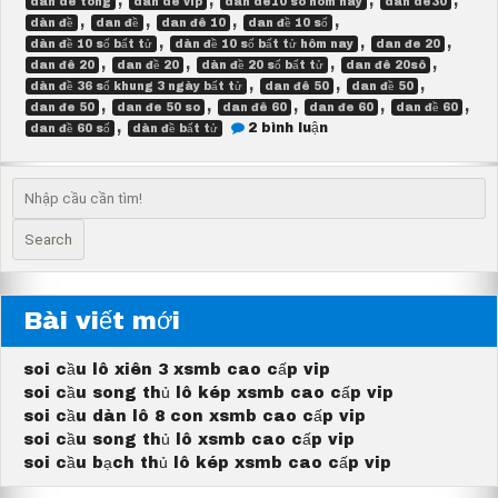
,
,
,
,
dan de tong
dan de vip
dan de10 so hom nay
dan de30
,
,
,
,
dàn đề
dan đề
dan đê 10
dan đề 10 số
,
,
,
dàn đề 10 số bất tử
dàn đề 10 số bất tử hôm nay
dan đe 20
,
,
,
,
dan đê 20
dan đề 20
dàn đề 20 số bất tử
dan đê 20sô
,
,
,
dàn đề 36 số khung 3 ngày bất tử
dan đê 50
dan đề 50
,
,
,
,
,
dan đe 50
dan đe 50 so
dan đê 60
dan đe 60
dan đề 60
ở
,
2 bình luận
dan đề 60 số
dàn đề bất tử
chốt
số
dàn
đề
bất
tử
hôm
Search
nay
về
thông
liên
tiếp
Bài viết mới
soi cầu lô xiên 3 xsmb cao cấp vip
soi cầu song thủ lô kép xsmb cao cấp vip
soi cầu dàn lô 8 con xsmb cao cấp vip
soi cầu song thủ lô xsmb cao cấp vip
soi cầu bạch thủ lô kép xsmb cao cấp vip