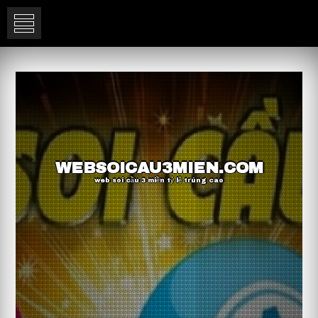
Skip
to
content
WEBSOICAU3MIEN.COM
web soi cầu 3 miền tỷ lệ trúng cao