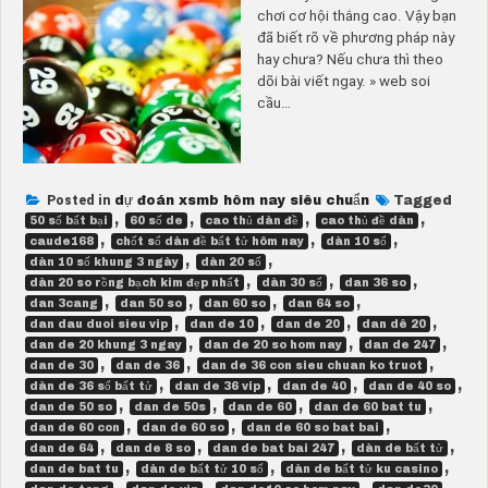
chơi cơ hội thắng cao. Vậy bạn
đã biết rõ về phương pháp này
hay chưa? Nếu chưa thì theo
dõi bài viết ngay. » web soi
cầu…
Posted in
dự đoán xsmb hôm nay siêu chuẩn
Tagged
,
,
,
,
50 số bất bại
60 số de
cao thủ dàn đề
cao thủ đề dàn
,
,
,
caude168
chốt số dàn đề bất tử hôm nay
dàn 10 số
,
,
dàn 10 số khung 3 ngày
dàn 20 số
,
,
,
dàn 20 so rồng bạch kim đẹp nhất
dàn 30 số
dan 36 so
,
,
,
,
dan 3cang
dan 50 so
dan 60 so
dan 64 so
,
,
,
,
dan dau duoi sieu vip
dan de 10
dan de 20
dan dê 20
,
,
,
dan de 20 khung 3 ngay
dan de 20 so hom nay
dan de 247
,
,
,
dan de 30
dan de 36
dan de 36 con sieu chuan ko truot
,
,
,
,
dàn de 36 số bất tử
dan de 36 vip
dan de 40
dan de 40 so
,
,
,
,
dan de 50 so
dan de 50s
dan de 60
dan de 60 bat tu
,
,
,
dan de 60 con
dan de 60 so
dan de 60 so bat bai
,
,
,
,
dan de 64
dan de 8 so
dan de bat bai 247
dàn de bất tử
,
,
,
dan de bat tu
dàn de bất tử 10 số
dàn de bất tử ku casino