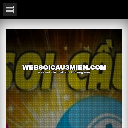
Skip
to
content
WEBSOICAU3MIEN.COM
web soi cầu 3 miền tỷ lệ trúng cao