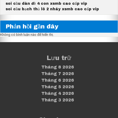
soi cầu dàn đề 4 con xsmb cao cấp vip
soi cầu bạch thủ lô 2 nháy xsmb cao cấp vip
Phản hồi gần đây
Không có bình luận nào để hiển thị.
Lưu trữ
Tháng 8 2026
Tháng 7 2026
Tháng 6 2026
Tháng 5 2026
Tháng 4 2026
Tháng 3 2026