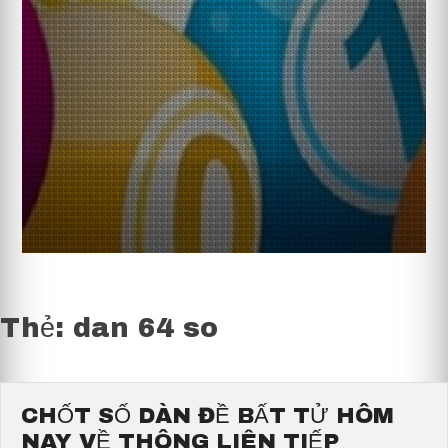
Thẻ:
dan 64 so
CHỐT SỐ DÀN ĐỀ BẤT TỬ HÔM
NAY VỀ THÔNG LIÊN TIẾP