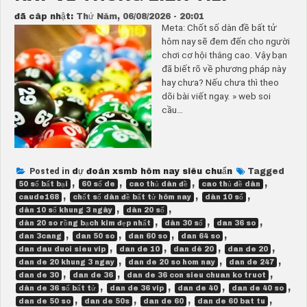
đã câp nhật:
Thứ Năm, 06/08/2026 - 20:01
Meta: Chốt số dàn đề bất tử
hôm nay sẽ đem đến cho người
chơi cơ hội thắng cao. Vậy bạn
đã biết rõ về phương pháp này
hay chưa? Nếu chưa thì theo
dõi bài viết ngay. » web soi
cầu…
Posted in
dự đoán xsmb hôm nay siêu chuẩn
Tagged
,
,
,
,
50 số bất bại
60 số de
cao thủ dàn đề
cao thủ đề dàn
,
,
,
caude168
chốt số dàn đề bất tử hôm nay
dàn 10 số
,
,
dàn 10 số khung 3 ngày
dàn 20 số
,
,
,
dàn 20 so rồng bạch kim đẹp nhất
dàn 30 số
dan 36 so
,
,
,
,
dan 3cang
dan 50 so
dan 60 so
dan 64 so
,
,
,
,
dan dau duoi sieu vip
dan de 10
dan dê 20
dan de 20
,
,
,
dan de 20 khung 3 ngay
dan de 20 so hom nay
dan de 247
,
,
,
dan de 30
dan de 36
dan de 36 con sieu chuan ko truot
,
,
,
,
dàn de 36 số bất tử
dan de 36 vip
dan de 40
dan de 40 so
,
,
,
,
dan de 50 so
dan de 50s
dan de 60
dan de 60 bat tu