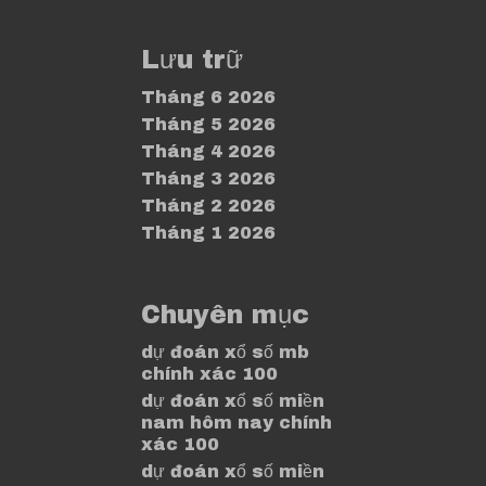
nay
về
thông
liên
Lưu trữ
tiếp
Tháng 6 2026
Tháng 5 2026
Tháng 4 2026
Tháng 3 2026
Tháng 2 2026
Tháng 1 2026
Chuyên mục
dự đoán xổ số mb
chính xác 100
dự đoán xổ số miền
nam hôm nay chính
xác 100
dự đoán xổ số miền