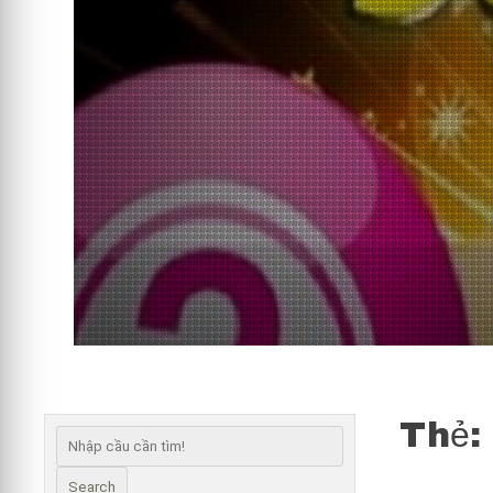
Thẻ:
Search