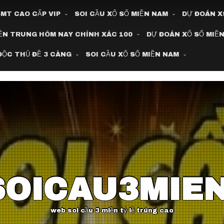
SMT CAO CẤP VIP
SOI CẦU XỔ SỐ MIỀN NAM
DỰ ĐOÁN X
IỀN TRUNG HÔM NAY CHÍNH XÁC 100
DỰ ĐOÁN XỔ SỐ MIỀ
ĐỘC THỦ ĐỀ 3 CÀNG
SOI CẦU XỔ SỐ MIỀN NAM
OICAU3MIE
web soi cầu 3 miền tỷ lệ trúng cao