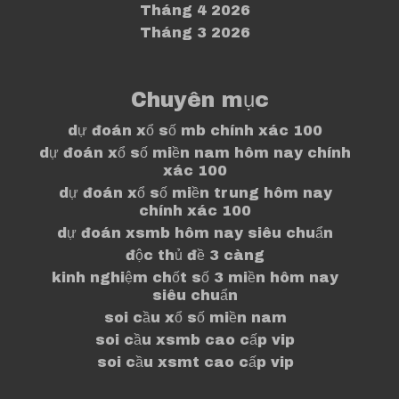
Tháng 4 2026
Tháng 3 2026
Chuyên mục
dự đoán xổ số mb chính xác 100
dự đoán xổ số miền nam hôm nay chính
xác 100
dự đoán xổ số miền trung hôm nay
chính xác 100
dự đoán xsmb hôm nay siêu chuẩn
độc thủ đề 3 càng
kinh nghiệm chốt số 3 miền hôm nay
siêu chuẩn
soi cầu xổ số miền nam
soi cầu xsmb cao cấp vip
soi cầu xsmt cao cấp vip