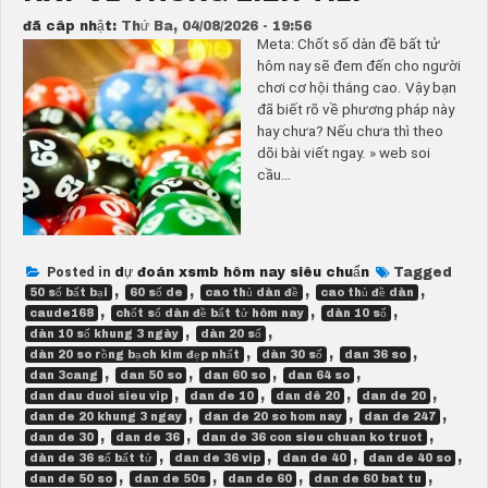
đã câp nhật:
Thứ Ba, 04/08/2026 - 19:56
Meta: Chốt số dàn đề bất tử
hôm nay sẽ đem đến cho người
chơi cơ hội thắng cao. Vậy bạn
đã biết rõ về phương pháp này
hay chưa? Nếu chưa thì theo
dõi bài viết ngay. » web soi
cầu…
Posted in
dự đoán xsmb hôm nay siêu chuẩn
Tagged
,
,
,
,
50 số bất bại
60 số de
cao thủ dàn đề
cao thủ đề dàn
,
,
,
caude168
chốt số dàn đề bất tử hôm nay
dàn 10 số
,
,
dàn 10 số khung 3 ngày
dàn 20 số
,
,
,
dàn 20 so rồng bạch kim đẹp nhất
dàn 30 số
dan 36 so
,
,
,
,
dan 3cang
dan 50 so
dan 60 so
dan 64 so
,
,
,
,
dan dau duoi sieu vip
dan de 10
dan dê 20
dan de 20
,
,
,
dan de 20 khung 3 ngay
dan de 20 so hom nay
dan de 247
,
,
,
dan de 30
dan de 36
dan de 36 con sieu chuan ko truot
,
,
,
,
dàn de 36 số bất tử
dan de 36 vip
dan de 40
dan de 40 so
,
,
,
,
dan de 50 so
dan de 50s
dan de 60
dan de 60 bat tu