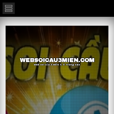
Skip
to
content
WEBSOICAU3MIEN.COM
web soi cầu 3 miền tỷ lệ trúng cao