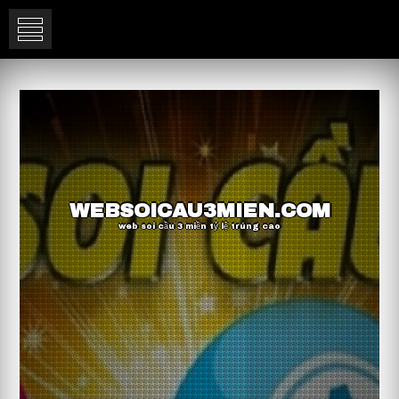
Skip
to
content
WEBSOICAU3MIEN.COM
web soi cầu 3 miền tỷ lệ trúng cao