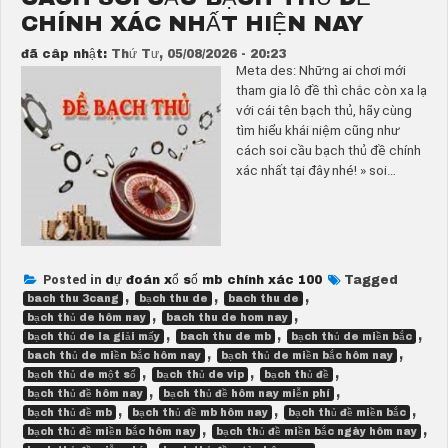
CHÍNH XÁC NHẤT HIỆN NAY
đã câp nhật:
Thứ Tư, 05/08/2026 - 20:23
Meta des: Những ai chơi mới
tham gia lô đề thì chắc còn xa lạ
với cái tên bạch thủ, hãy cùng
tìm hiểu khái niệm cũng như
cách soi cầu bạch thủ đề chính
xác nhất tại đây nhé! » soi…
Posted in
dự đoán xổ số mb chính xác 100
Tagged
,
,
,
bach thu 3cang
bạch thu de
bach thu de
,
,
bạch thủ de hôm nay
bach thu de hom nay
,
,
,
bạch thủ de la giải mấy
bach thu de mb
bạch thủ de miền bắc
,
,
bach thủ de miền bắc hôm nay
bạch thủ de miền bắc hôm nay
,
,
,
bạch thủ de một số
bạch thủ de vip
bạch thủ đề
,
,
bạch thủ đề hôm nay
bạch thủ đề hôm nay miễn phí
,
,
,
bạch thủ đề mb
bạch thủ đề mb hôm nay
bạch thủ đề miền bắc
,
,
bạch thủ đề miền bắc hôm nay
bạch thủ đề miền bắc ngày hôm nay