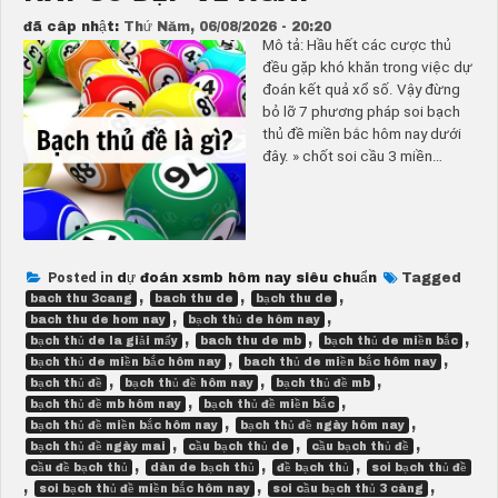
đã câp nhật:
Thứ Năm, 06/08/2026 - 20:20
Mô tả: Hầu hết các cược thủ
đều gặp khó khăn trong việc dự
đoán kết quả xổ số. Vậy đừng
bỏ lỡ 7 phương pháp soi bạch
thủ đề miền bắc hôm nay dưới
đây. » chốt soi cầu 3 miền…
Posted in
dự đoán xsmb hôm nay siêu chuẩn
Tagged
,
,
,
bach thu 3cang
bach thu de
bạch thu de
,
,
bach thu de hom nay
bạch thủ de hôm nay
,
,
,
bạch thủ de la giải mấy
bach thu de mb
bạch thủ de miền bắc
,
,
bạch thủ de miền bắc hôm nay
bach thủ de miền bắc hôm nay
,
,
,
bạch thủ đề
bạch thủ đề hôm nay
bạch thủ đề mb
,
,
bạch thủ đề mb hôm nay
bạch thủ đề miền bắc
,
,
bạch thủ đề miền bắc hôm nay
bạch thủ đề ngày hôm nay
,
,
,
bạch thủ đề ngày mai
cầu bạch thủ de
cầu bạch thủ đề
,
,
,
cầu đề bạch thủ
dàn de bạch thủ
đề bạch thủ
soi bạch thủ đề
,
,
,
soi bạch thủ đề miền bắc hôm nay
soi cầu bạch thủ 3 càng