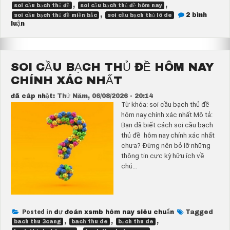
,
,
soi cầu bạch thủ đề
soi cầu bạch thủ đề hôm nay
,
2 bình
soi cầu bạch thủ đề miền bắc
soi cầu bạch thủ lô de
ở
luận
soi
bạch
thủ
đề
miền
SOI CẦU BẠCH THỦ ĐỀ HÔM NAY
bắc
hôm
CHÍNH XÁC NHẤT
nay
số
đẹp
đã câp nhật:
Thứ Năm, 06/08/2026 - 20:14
về
Từ khóa: soi cầu bạch thủ đề
ngay
hôm nay chính xác nhất Mô tả:
Bạn đã biết cách soi cầu bạch
thủ đề hôm nay chính xác nhất
chưa? Đừng nên bỏ lỡ những
thông tin cực kỳ hữu ích về
chủ…
Posted in
dự đoán xsmb hôm nay siêu chuẩn
Tagged
,
,
,
bach thu 3cang
bach thu de
bạch thu de