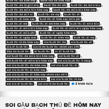
,
,
bạch thủ de hôm nay
bach thu de hom nay
,
,
,
bạch thủ de la giải mấy
bach thu de mb
bạch thủ de miền bắc
,
,
bạch thủ de miền bắc hôm nay
bach thủ de miền bắc hôm nay
,
,
,
bạch thủ de một số
bạch thủ de vip
bạch thủ đề
,
,
bạch thủ đề hôm nay
bạch thủ đề hôm nay miễn phí
,
,
,
bạch thủ đề mb
bạch thủ đề mb hôm nay
bạch thủ đề miền bắc
,
,
bạch thủ đề miền bắc hôm nay
bạch thủ đề miền bắc ngày hôm nay
,
,
bạch thủ đề miễn phí
bạch thủ đề ngày hôm nay
,
,
,
bạch thủ đề ngày mai
bạch thủ đề siêu vip
bạch thủ đề vip
,
,
,
bạch thủ lô de hôm nay
cầu bạch thủ de
cầu bạch thủ đề
,
,
cầu đề bạch thủ
cầu lô de bạch thủ chính xác 100
,
,
,
dàn de bạch thủ
đề bạch thủ
số đề bạch thủ
,
,
soi bạch thủ de miền bắc hôm nay
soi bạch thủ đề
,
,
soi bạch thủ đề miền bắc hôm nay
soi cầu bạch thủ 3 càng
,
,
soi cầu bạch thủ de hôm nay
soi cầu bạch thủ đề
,
soi cầu bạch thủ đề hôm nay
,
soi cầu bạch thủ đề hôm nay chính xác nhất
,
,
soi cầu bạch thủ đề miền bắc
soi cầu bạch thủ lô de
ở
,
2 bình luận
soi cầu đề bạch thủ
soi cầu lô de bạch thủ
soi
cầu
bạch
thủ
đề
hôm
SOI CẦU BẠCH THỦ ĐỀ HÔM NAY
nay