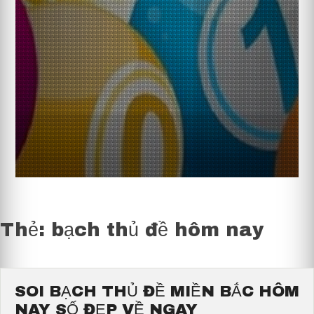
Thẻ:
bạch thủ đề hôm nay
SOI BẠCH THỦ ĐỀ MIỀN BẮC HÔM
NAY SỐ ĐẸP VỀ NGAY