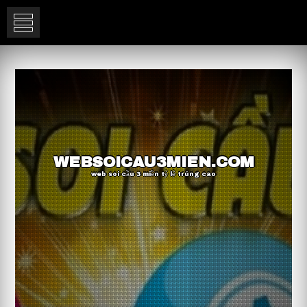
Skip
to
content
WEBSOICAU3MIEN.COM
web soi cầu 3 miền tỷ lệ trúng cao