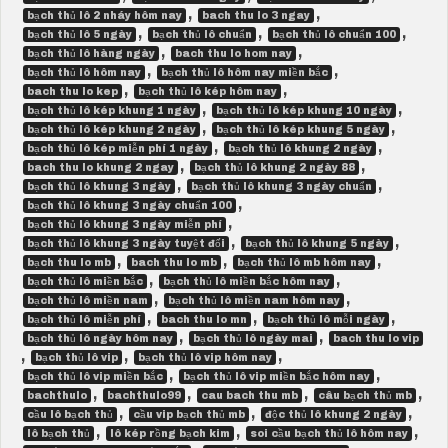
,
,
bạch thủ lô 2 nháy hôm nay
bach thu lo 3 ngay
,
,
,
bạch thủ lô 5 ngày
bạch thủ lô chuẩn
bạch thủ lô chuẩn 100
,
,
bạch thủ lô hàng ngày
bach thu lo hom nay
,
,
bạch thủ lô hôm nay
bạch thủ lô hôm nay miền bắc
,
,
bach thu lo kep
bạch thủ lô kép hôm nay
,
,
bạch thủ lô kép khung 1 ngày
bạch thủ lô kép khung 10 ngày
,
,
bạch thủ lô kép khung 2 ngày
bạch thủ lô kép khung 5 ngày
,
,
bạch thủ lô kép miễn phí 1 ngày
bạch thủ lô khung 2 ngày
,
,
bach thu lo khung 2 ngay
bạch thủ lô khung 2 ngày 88
,
,
bạch thủ lô khung 3 ngày
bạch thủ lô khung 3 ngày chuẩn
,
bạch thủ lô khung 3 ngày chuẩn 100
,
bạch thủ lô khung 3 ngày miễn phí
,
,
bạch thủ lô khung 3 ngày tuyệt đối
bạch thủ lô khung 5 ngày
,
,
,
bạch thu lo mb
bach thu lo mb
bạch thủ lô mb hôm nay
,
,
bạch thủ lô miền bắc
bạch thủ lô miền bắc hôm nay
,
,
bạch thủ lô miền nam
bạch thủ lô miền nam hôm nay
,
,
,
bạch thủ lô miễn phí
bach thu lo mn
bạch thủ lô mỗi ngày
,
,
bạch thủ lô ngày hôm nay
bạch thủ lô ngày mai
bach thu lo vip
,
,
,
bạch thủ lô vip
bạch thủ lô vip hôm nay
,
,
bạch thủ lô vip miền bắc
bạch thủ lô vip miền bắc hôm nay
,
,
,
,
bachthulo
bachthulo99
cau bach thu mb
câu bạch thủ mb
,
,
,
cầu lô bạch thủ
cầu vip bạch thủ mb
độc thủ lô khung 2 ngày
,
,
,
lô bạch thủ
lô kép rồng bạch kim
soi cầu bạch thủ lô hôm nay