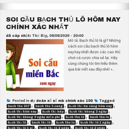
soi
cầu
bạc
thủ
lô
SOI CẦU BẠCH THỦ LÔ HÔM NAY
nha
CHÍNH XÁC NHẤT
tay
nhậ
tiền
đã câp nhật:
Thứ Bảy, 08/08/2026 - 20:00
Mô tả: Bạch thủ lô là gì? Những
cách soi cầu bạch thủ lô hôm
nay hay nhất được các cao thủ
chơi cá cược chia sẻ lại. Hãy
cùng chúng tôi tìm hiểu thêm
qua bài viết sau đây nhé! »…
Posted in
dự đoán xổ số mb chính xác 100
Tagged
,
,
,
bach thu 247
bach thu 3 cang
bạch thủ ba càng hôm nay
,
,
,
bạch thủ hôm nay
bạch thủ kép
bạch thủ khung 2 ngày
,
,
,
bạch thủ khung 3 ngày miễn phí
bạch thu lô
bach thu lo
,
,
,
,
bạch thủ lô
bach thủ lô
bạch thu lo
bạch thủ lô 1 ngày
,
,
,
bạch thủ lô 1 số
bạch thủ lô 2 ngày
bạch thủ lô 2 nháy