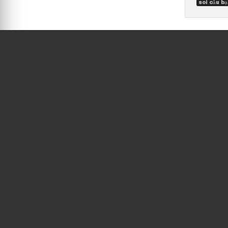
soi cầu b