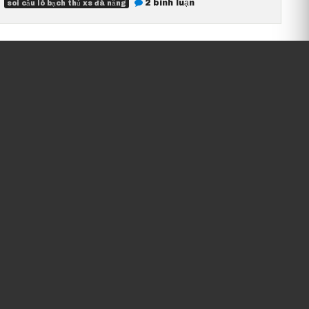
ở
,
2 bình luận
soi cầu lô bạch thủ xs đà nẵng
soi
cầu
bạch
thủ
lô
hôm
nay
chính
xác
nhất