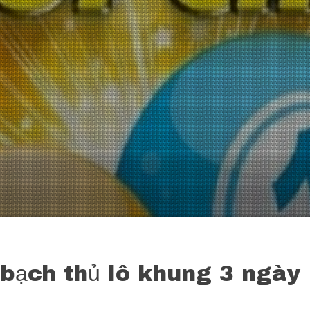
bạch thủ lô khung 3 ngày