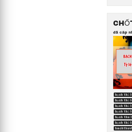
CHỐT
đã câp n
bạch thủ 
bạch thủ 
bạch thủ 
bạch thủ 
bạch thu 
bạch thủ 
bachthuv