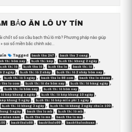
ẢM BẢO ĂN LÔ UY TÍN
hải chốt số soi cầu bạch thủ lô mb? Phương pháp nào giúp
 » soi số miền bắc chính xác…
uẩn
Tagged
,
,
bach thu 247
bach thu 3 cang
,
,
,
ch thủ hôm nay
bạch thủ kép
bạch thủ khung 2 ngày
,
,
,
,
bạch thủ lô
bạch thu lô
bạch thu lo
bach thủ lô
,
,
,
lô 2 ngày
bạch thủ lô 2 nháy
bạch thủ lô 2 nháy hôm nay
,
,
,
,
bạch thủ lô 5 ngày
bach thu lo 88 com
bach thu lo chuan
,
,
,
 thu lo com
bạch thủ lô de hôm nay
bạch thủ lô hàng ngày
,
,
,
bạch thủ lo hôm nay
bạch thủ lô hôm nay
,
,
 lô kép khung 1 ngày
bạch thủ lô kép khung 10 ngày
,
,
 kép khung 5 ngày
bạch thủ lô kép miễn phí 1 ngày
,
,
bạch thủ lô khung 3 ngày
bạch thủ lô khung 3 ngày chuẩn 100
,
,
,
khung 5 ngày
bach thu lo mb
bạch thủ lô mb
,
,
,
lo mien nam
bạch thu lo mn
bach thu lo mn
,
,
,
,
100
bachthulo88
bachthulo99
bachthulochuan