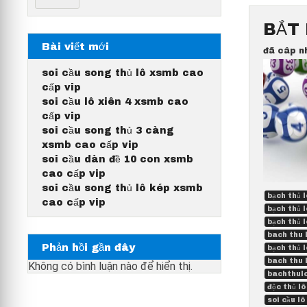
BẮT
Bài viết mới
đã câp n
soi cầu song thủ lô xsmb cao
cấp vip
soi cầu lô xiên 4 xsmb cao
cấp vip
soi cầu song thủ 3 càng
xsmb cao cấp vip
soi cầu dàn đề 10 con xsmb
cao cấp vip
soi cầu song thủ lô kép xsmb
bạch thủ 
cao cấp vip
bạch thủ 
bạch thủ 
bach thu 
Phản hồi gần đây
bạch thủ 
bach thu l
Không có bình luận nào để hiển thị.
bachthul
độc thủ l
soi cầu lô