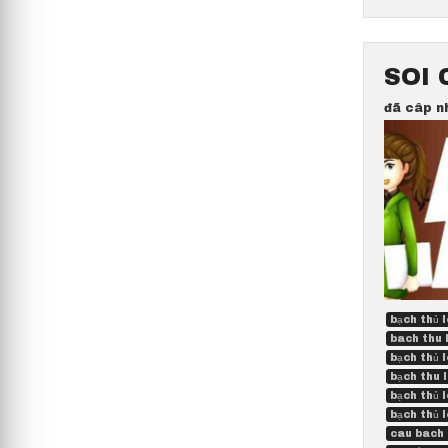
SOI 
đã câp n
bạch thủ 
bach thu 
bạch thủ 
bạch thu 
bạch thủ 
bạch thủ l
cau bach