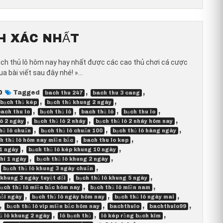
H XÁC NHẤT
bạch thủ lô hôm nay hay nhất được các cao thủ chơi cá cược
ua bài viết sau đây nhé! »…
0
Tagged
,
,
bach thu 247
bach thu 3 cang
,
,
bạch thủ kép
bạch thủ khung 2 ngày
,
,
,
,
ach thu lo
bạch thủ lô
bach thủ lô
bạch thu lo
,
,
,
lô 2 ngày
bạch thủ lô 2 nháy
bạch thủ lô 2 nháy hôm nay
,
,
,
hủ lô chuẩn
bạch thủ lô chuẩn 100
bạch thủ lô hàng ngày
,
,
h thủ lô hôm nay miền bắc
bach thu lo kep
,
,
 1 ngày
bạch thủ lô kép khung 10 ngày
,
,
phí 1 ngày
bạch thủ lô khung 2 ngày
,
bạch thủ lô khung 3 ngày chuẩn
,
,
 khung 3 ngày tuyệt đối
bạch thủ lô khung 5 ngày
,
,
ạch thủ lô miền bắc hôm nay
bạch thủ lô miền nam
,
,
,
mỗi ngày
bạch thủ lô ngày hôm nay
bạch thủ lô ngày mai
,
,
,
,
bạch thủ lô vip miền bắc hôm nay
bachthulo
bachthulo99
,
,
,
ủ lô khung 2 ngày
lô bạch thủ
lô kép rồng bạch kim