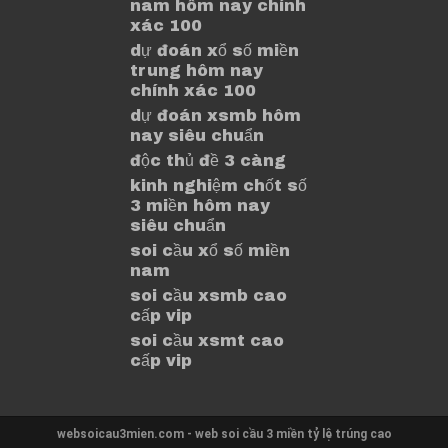
nam hôm nay chính
xác 100
dự đoán xổ số miền
trung hôm nay
chính xác 100
dự đoán xsmb hôm
nay siêu chuẩn
độc thủ đề 3 càng
kinh nghiệm chốt số
3 miền hôm nay
siêu chuẩn
soi cầu xổ số miền
nam
soi cầu xsmb cao
cấp vip
soi cầu xsmt cao
cấp vip
websoicau3mien.com - web soi cầu 3 miền tỷ lệ trúng cao