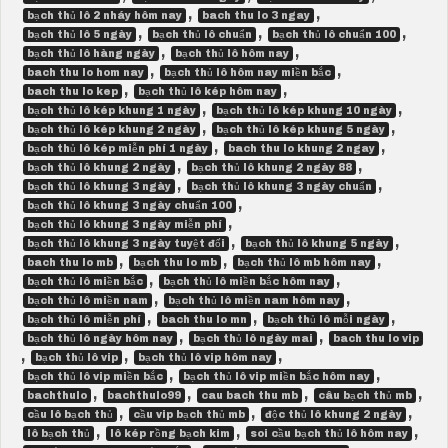
,
,
bạch thủ lô 2 nháy hôm nay
bach thu lo 3 ngay
,
,
,
bạch thủ lô 5 ngày
bạch thủ lô chuẩn
bạch thủ lô chuẩn 100
,
,
bạch thủ lô hàng ngày
bạch thủ lô hôm nay
,
,
bach thu lo hom nay
bạch thủ lô hôm nay miền bắc
,
,
bach thu lo kep
bạch thủ lô kép hôm nay
,
,
bạch thủ lô kép khung 1 ngày
bạch thủ lô kép khung 10 ngày
,
,
bạch thủ lô kép khung 2 ngày
bạch thủ lô kép khung 5 ngày
,
,
bạch thủ lô kép miễn phí 1 ngày
bach thu lo khung 2 ngay
,
,
bạch thủ lô khung 2 ngày
bạch thủ lô khung 2 ngày 88
,
,
bạch thủ lô khung 3 ngày
bạch thủ lô khung 3 ngày chuẩn
,
bạch thủ lô khung 3 ngày chuẩn 100
,
bạch thủ lô khung 3 ngày miễn phí
,
,
bạch thủ lô khung 3 ngày tuyệt đối
bạch thủ lô khung 5 ngày
,
,
,
bach thu lo mb
bạch thu lo mb
bạch thủ lô mb hôm nay
,
,
bạch thủ lô miền bắc
bạch thủ lô miền bắc hôm nay
,
,
bạch thủ lô miền nam
bạch thủ lô miền nam hôm nay
,
,
,
bạch thủ lô miễn phí
bach thu lo mn
bạch thủ lô mỗi ngày
,
,
bạch thủ lô ngày hôm nay
bạch thủ lô ngày mai
bach thu lo vip
,
,
,
bạch thủ lô vip
bạch thủ lô vip hôm nay
,
,
bạch thủ lô vip miền bắc
bạch thủ lô vip miền bắc hôm nay
,
,
,
,
bachthulo
bachthulo99
cau bach thu mb
câu bạch thủ mb
,
,
,
cầu lô bạch thủ
cầu vip bạch thủ mb
độc thủ lô khung 2 ngày
,
,
,
lô bạch thủ
lô kép rồng bạch kim
soi cầu bạch thủ lô hôm nay