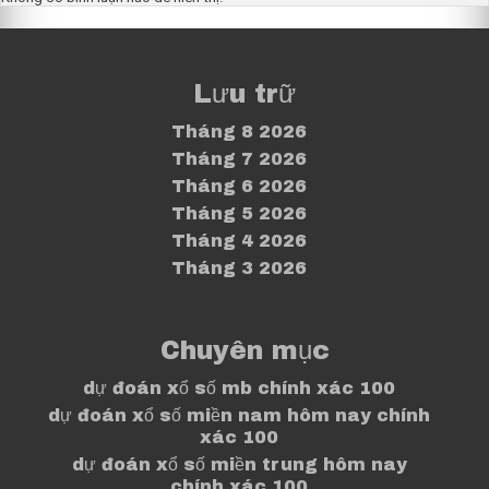
Lưu trữ
Tháng 8 2026
Tháng 7 2026
Tháng 6 2026
Tháng 5 2026
Tháng 4 2026
Tháng 3 2026
Chuyên mục
dự đoán xổ số mb chính xác 100
dự đoán xổ số miền nam hôm nay chính
xác 100
dự đoán xổ số miền trung hôm nay
chính xác 100