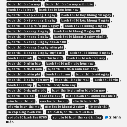
,
,
bạch thủ lô hôm nay
bạch thủ lô hôm nay miền bắc
,
,
bach thu lo kep
bạch thủ lô kép hôm nay
,
,
bạch thủ lô kép khung 1 ngày
bạch thủ lô kép khung 10 ngày
,
,
bạch thủ lô kép khung 2 ngày
bạch thủ lô kép khung 5 ngày
,
,
bạch thủ lô kép miễn phí 1 ngày
bach thu lo khung 2 ngay
,
,
bạch thủ lô khung 2 ngày
bạch thủ lô khung 2 ngày 88
,
,
bạch thủ lô khung 3 ngày
bạch thủ lô khung 3 ngày chuẩn
,
bạch thủ lô khung 3 ngày chuẩn 100
,
bạch thủ lô khung 3 ngày miễn phí
,
,
bạch thủ lô khung 3 ngày tuyệt đối
bạch thủ lô khung 5 ngày
,
,
,
bach thu lo mb
bạch thu lo mb
bạch thủ lô mb hôm nay
,
,
bạch thủ lô miền bắc
bạch thủ lô miền bắc hôm nay
,
,
bạch thủ lô miền nam
bạch thủ lô miền nam hôm nay
,
,
,
bạch thủ lô miễn phí
bach thu lo mn
bạch thủ lô mỗi ngày
,
,
,
bạch thủ lô ngày hôm nay
bạch thủ lô ngày mai
bạch thủ lô vip
,
,
bach thu lo vip
bạch thủ lô vip hôm nay
,
,
bạch thủ lô vip miền bắc
bạch thủ lô vip miền bắc hôm nay
,
,
,
bạch thủ lô xiên
bachthulo99
bắt lô bạch thủ chính xác nhất
,
,
,
câu bạch thủ mb
cau bach thu mb
cầu lô bạch thủ
,
,
,
cầu vip bạch thủ mb
độc thủ lô khung 2 ngày
lô bạch thủ
,
,
lô kép rồng bạch kim
soi cầu bạch thủ lô miền bắc
,
2 bình
soi cầu lô bạch thủ 8785
soi cầu lô bạch thủ xs đà nẵng
ở
luận
bắt