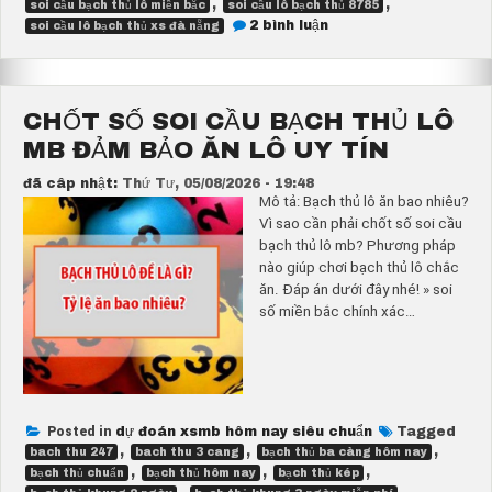
,
,
soi cầu bạch thủ lô miền bắc
soi cầu lô bạch thủ 8785
ở
2 bình luận
soi cầu lô bạch thủ xs đà nẵng
soi
cầu
bạch
thủ
lô
hôm
CHỐT SỐ SOI CẦU BẠCH THỦ LÔ
nay
MB ĐẢM BẢO ĂN LÔ UY TÍN
chính
xác
nhất
đã câp nhật:
Thứ Tư, 05/08/2026 - 19:48
Mô tả: Bạch thủ lô ăn bao nhiêu?
Vì sao cần phải chốt số soi cầu
bạch thủ lô mb? Phương pháp
nào giúp chơi bạch thủ lô chắc
ăn. Đáp án dưới đây nhé! » soi
số miền bắc chính xác…
Posted in
dự đoán xsmb hôm nay siêu chuẩn
Tagged
,
,
,
bach thu 247
bach thu 3 cang
bạch thủ ba càng hôm nay
,
,
,
bạch thủ chuẩn
bạch thủ hôm nay
bạch thủ kép