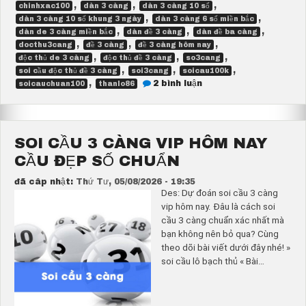
,
,
,
chinhxac100
dàn 3 càng
dàn 3 càng 10 số
,
,
dàn 3 càng 10 số khung 3 ngày
dàn 3 càng 6 số miền bắc
,
,
,
dàn de 3 càng miền bắc
dàn đề 3 càng
dàn đề ba càng
,
,
,
docthu3cang
đề 3 càng
đề 3 càng hôm nay
,
,
,
độc thủ de 3 càng
độc thủ đề 3 càng
so3cang
,
,
,
soi cầu độc thủ đề 3 càng
soi3cang
soicau100k
ở
,
2 bình luận
soicauchuan100
thanlo86
soi
cầu
độc
thủ
đề
3
SOI CẦU 3 CÀNG VIP HÔM NAY
càng
CẦU ĐẸP SỐ CHUẨN
uy
tín
chất
đã câp nhật:
Thứ Tư, 05/08/2026 - 19:35
lượng
Des: Dự đoán soi cầu 3 càng
vip hôm nay. Đâu là cách soi
cầu 3 càng chuẩn xác nhất mà
bạn không nên bỏ qua? Cùng
theo dõi bài viết dưới đây nhé! »
soi cầu lô bạch thủ « Bài…