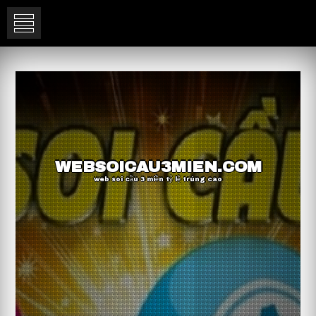
Skip
to
content
WEBSOICAU3MIEN.COM
web soi cầu 3 miền tỷ lệ trúng cao