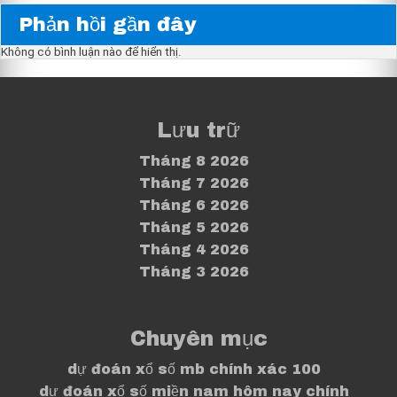
Phản hồi gần đây
Không có bình luận nào để hiển thị.
Lưu trữ
Tháng 8 2026
Tháng 7 2026
Tháng 6 2026
Tháng 5 2026
Tháng 4 2026
Tháng 3 2026
Chuyên mục
dự đoán xổ số mb chính xác 100
dự đoán xổ số miền nam hôm nay chính