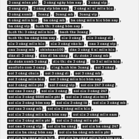
,
,
,
3 cang mien phi
3 càng ngày hôm nay
3 càng vip
,
,
,
3 cang vip
3 càng vip hôm nay
3 càng xổ số miền bắc
,
,
,
,
3 càng xsmb
3cang
3cang mb
3cang vip
,
,
,
4 càng miền bắc
ba càng mb
ba càng miền bắc hôm nay
,
,
ba càng vip
bạch thủ 3 càng hôm nay
,
,
bạch thủ 3 càng miền bắc
bach thu 3cang
,
,
,
bạch thủ ba càng hôm nay
cầu 3 càng
cầu 3 càng đề
,
,
,
cầu 3 càng miền bắc
cầu 3 càng vào bờ
cau 3 cang vip
,
,
,
cau 3cang mb
chinhxac100
dàn 3 càng 6 số miền bắc
,
,
,
dàn đề 3 càng
dàn đề ba càng
dự đoán 3 cang mb
,
,
,
dự đoán xsmb 3 càng
độc thủ de 3 càng
lô 3 số miền bắc
,
,
,
nuoiloto com 3 cang
rồng bạch kim 3cang
soi 3 càng
,
,
,
soi 3 càng chuẩn
soi 3 càng đề
soi 3 càng mb
,
,
soi 3 càng miền bắc
soi 3 càng miền bắc hôm nay
,
,
,
soi 3 càng miễn phí
soi 3 cang vip
soi cầu 247 3 càng
,
,
,
soi cau 3 cang
soi cầu 3 càng
soi cầu 3 càng 247
,
,
soi cầu 3 càng 6666 miễn phí
soi cầu 3 càng đặc biệt
,
,
,
soi cầu 3 càng hôm nay
soi cầu 3 càng lô
soi cầu 3 càng mb
,
,
soi cau 3 cang mb
soi cầu 3 càng miền bắc
,
,
soi cầu 3 càng miền bắc hôm nay
soi cầu 3 càng miền nam
,
,
soi cầu 3 càng miễn phí
soi cầu 3 càng miền phí
,
,
,
soi cau 3 cang vip
soi cầu ba càng
soi cầu ba càng 247
,
,
soi cầu ba càng hôm nay
soi cầu ba càng mb miễn phí
,
,
soi cầu ba càng miền bắc
soi cầu ba càng miền bắc hôm nay