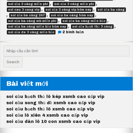
,
,
soi cầu 3 càng miễn phí
soi cầu 3 càng miền phí
,
,
soi cau 3 cang vip
soi cầu 3 càng vip hôm nay
soi cầu ba càng
,
,
,
soi cầu ba càng 247
soi cầu ba càng hôm nay
,
,
soi cầu ba càng mb miễn phí
soi cầu ba càng miền bắc
,
,
soi cầu ba càng miền bắc hôm nay
soi cầu bạch thủ 3 càng
ở
2 bình luận
soi cầu de 3 càng miền bắc
soi
cầu
3
càng
vip
hôm
nay
Search
cầu
đẹp
số
chuẩn
Bài viết mới
soi cầu bạch thủ lô kép xsmb cao cấp vip
soi cầu song thủ đề xsmb cao cấp vip
soi cầu bạch thủ lô xsmb cao cấp vip
soi cầu lô xiên 4 xsmb cao cấp vip
soi cầu dàn lô 10 con xsmb cao cấp vip