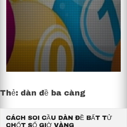
Thẻ:
dàn đề ba càng
CÁCH SOI CẦU DÀN ĐỀ BẤT TỬ
CHỐT SỐ GIỜ VÀNG