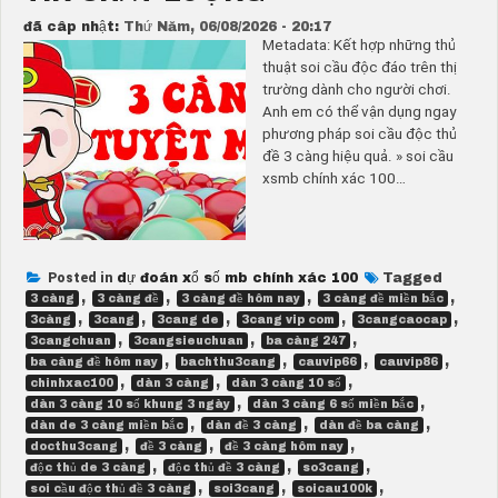
đã câp nhật:
Thứ Năm, 06/08/2026 - 20:17
Metadata: Kết hợp những thủ
thuật soi cầu độc đáo trên thị
trường dành cho người chơi.
Anh em có thể vận dụng ngay
phương pháp soi cầu độc thủ
đề 3 càng hiệu quả. » soi cầu
xsmb chính xác 100…
Posted in
dự đoán xổ số mb chính xác 100
Tagged
,
,
,
,
3 càng
3 càng đề
3 càng đề hôm nay
3 càng đề miền bắc
,
,
,
,
,
3càng
3cang
3cang de
3cang vip com
3cangcaocap
,
,
,
3cangchuan
3cangsieuchuan
ba càng 247
,
,
,
,
ba càng đề hôm nay
bachthu3cang
cauvip66
cauvip86
,
,
,
chinhxac100
dàn 3 càng
dàn 3 càng 10 số
,
,
dàn 3 càng 10 số khung 3 ngày
dàn 3 càng 6 số miền bắc
,
,
,
dàn de 3 càng miền bắc
dàn đề 3 càng
dàn đề ba càng
,
,
,
docthu3cang
đề 3 càng
đề 3 càng hôm nay
,
,
,
độc thủ de 3 càng
độc thủ đề 3 càng
so3cang
,
,
,
soi cầu độc thủ đề 3 càng
soi3cang
soicau100k