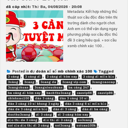
đã câp nhật:
Thứ Ba, 04/08/2026 - 20:08
Metadata: Kết hợp những thủ
thuật soi cầu độc đáo trên thị
trường dành cho người chơi.
Anh em có thể vận dụng ngay
phương pháp soi cầu độc thủ
đề 3 càng hiệu quả. » soi cầu
xsmb chính xác 100…
Posted in
dự đoán xổ số mb chính xác 100
Tagged
,
,
,
,
3 càng
3 càng đề
3 càng đề hôm nay
3 càng đề miền bắc
,
,
,
,
,
3càng
3cang
3cang de
3cang vip com
3cangcaocap
,
,
,
3cangchuan
3cangsieuchuan
ba càng 247
,
,
,
,
ba càng đề hôm nay
bachthu3cang
cauvip66
cauvip86
,
,
,
chinhxac100
dàn 3 càng
dàn 3 càng 10 số
,
,
dàn 3 càng 10 số khung 3 ngày
dàn 3 càng 6 số miền bắc
,
,
,
dàn de 3 càng miền bắc
dàn đề 3 càng
dàn đề ba càng
,
,
,
docthu3cang
đề 3 càng
đề 3 càng hôm nay
,
,
,
độc thủ de 3 càng
độc thủ đề 3 càng
so3cang
,
,
,
soi cầu độc thủ đề 3 càng
soi3cang
soicau100k