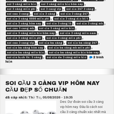
,
,
soi 3 càng miền bắc
soi 3 càng miền bắc hôm nay
,
,
,
soi 3 càng miễn phí
soi 3 cang vip
soi cầu 247 3 càng
,
,
,
soi cau 3 cang
soi cầu 3 càng
soi cầu 3 càng 247
,
,
soi cầu 3 càng 6666 miễn phí
soi cầu 3 càng đặc biệt
,
,
,
soi cầu 3 càng hôm nay
soi cầu 3 càng lô
soi cầu 3 càng mb
,
,
soi cau 3 cang mb
soi cầu 3 càng miền bắc
,
,
soi cầu 3 càng miền bắc hôm nay
soi cầu 3 càng miền nam
,
,
soi cầu 3 càng miễn phí
soi cầu 3 càng miền phí
,
,
,
soi cau 3 cang vip
soi cầu ba càng
soi cầu ba càng 247
,
,
soi cầu ba càng hôm nay
soi cầu ba càng mb miễn phí
,
,
soi cầu ba càng miền bắc
soi cầu ba càng miền bắc hôm nay
,
2 bình
soi cầu bạch thủ 3 càng
soi cầu de 3 càng miền bắc
ở
luận
soi
cầu
3
càng
247
SOI CẦU 3 CÀNG VIP HÔM NAY
không
về
CẦU ĐẸP SỐ CHUẨN
nghỉ
tư
vấn
đã câp nhật:
Thứ Tư, 05/08/2026 - 19:35
mãi
Des: Dự đoán soi cầu 3 càng
mãi
vip hôm nay. Đâu là cách soi
cầu 3 càng chuẩn xác nhất mà