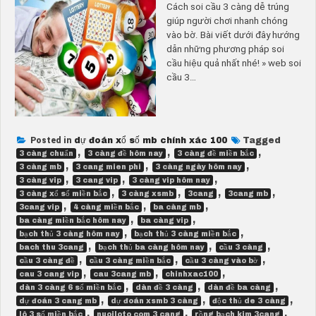
Cách soi cầu 3 càng dễ trúng
giúp người chơi nhanh chóng
vào bờ. Bài viết dưới đây hướng
dẫn những phương pháp soi
cầu hiệu quả nhất nhé! » web soi
cầu 3…
Posted in
dự đoán xổ số mb chính xác 100
Tagged
,
,
,
3 càng chuẩn
3 càng đề hôm nay
3 càng đề miền bắc
,
,
,
3 càng mb
3 cang mien phi
3 càng ngày hôm nay
,
,
,
3 càng vip
3 cang vip
3 càng vip hôm nay
,
,
,
,
3 càng xổ số miền bắc
3 càng xsmb
3cang
3cang mb
,
,
,
3cang vip
4 càng miền bắc
ba càng mb
,
,
ba càng miền bắc hôm nay
ba càng vip
,
,
bạch thủ 3 càng hôm nay
bạch thủ 3 càng miền bắc
,
,
,
bach thu 3cang
bạch thủ ba càng hôm nay
cầu 3 càng
,
,
,
cầu 3 càng đề
cầu 3 càng miền bắc
cầu 3 càng vào bờ
,
,
,
cau 3 cang vip
cau 3cang mb
chinhxac100
,
,
,
dàn 3 càng 6 số miền bắc
dàn đề 3 càng
dàn đề ba càng
,
,
,
dự đoán 3 cang mb
dự đoán xsmb 3 càng
độc thủ de 3 càng
,
,
,
lô 3 số miền bắc
nuoiloto com 3 cang
rồng bạch kim 3cang