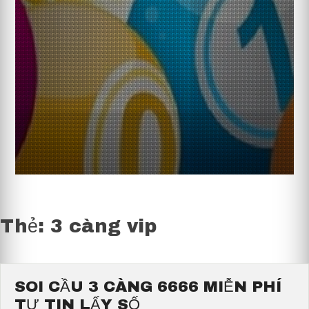
Thẻ:
3 càng vip
SOI CẦU 3 CÀNG 6666 MIỄN PHÍ
TỰ TIN LẤY SỐ