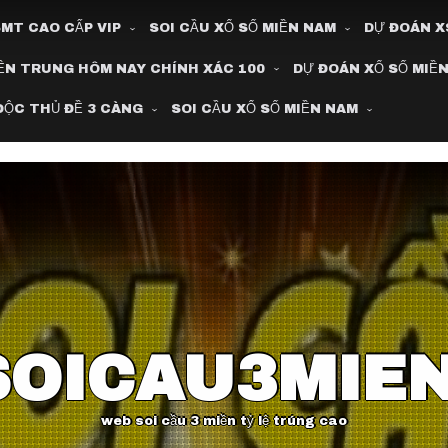
SMT CAO CẤP VIP
SOI CẦU XỔ SỐ MIỀN NAM
DỰ ĐOÁN X
IỀN TRUNG HÔM NAY CHÍNH XÁC 100
DỰ ĐOÁN XỔ SỐ MIỀ
ĐỘC THỦ ĐỀ 3 CÀNG
SOI CẦU XỔ SỐ MIỀN NAM
OICAU3MIE
web soi cầu 3 miền tỷ lệ trúng cao