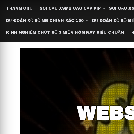
Skip
to
TRANG CHỦ
SOI CẦU XSMB CAO CẤP VIP
SOI CẦU X
content
DỰ ĐOÁN XỔ SỐ MB CHÍNH XÁC 100
DỰ ĐOÁN XỔ SỐ M
KINH NGHIỆM CHỐT SỐ 3 MIỀN HÔM NAY SIÊU CHUẨN
WEBS