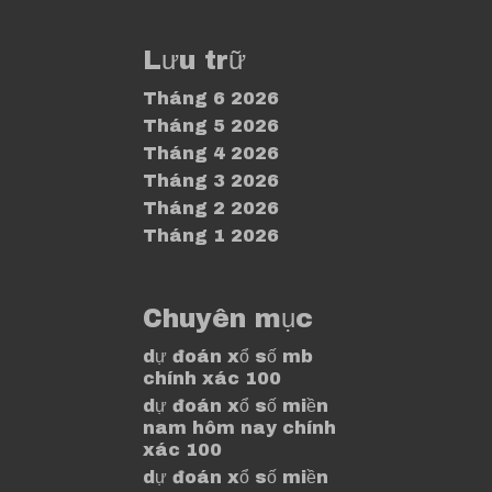
Lưu trữ
Tháng 6 2026
Tháng 5 2026
Tháng 4 2026
Tháng 3 2026
Tháng 2 2026
Tháng 1 2026
Chuyên mục
dự đoán xổ số mb
chính xác 100
dự đoán xổ số miền
nam hôm nay chính
xác 100
dự đoán xổ số miền