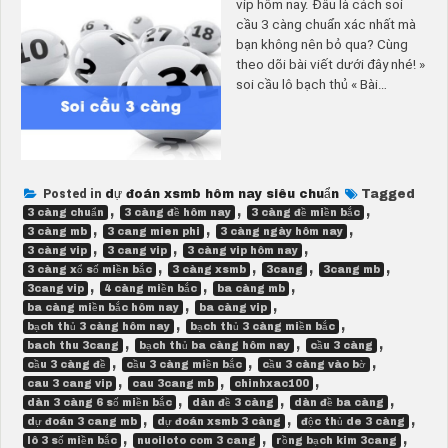
vip hôm nay. Đâu là cách soi
cầu 3 càng chuẩn xác nhất mà
bạn không nên bỏ qua? Cùng
theo dõi bài viết dưới đây nhé! »
soi cầu lô bạch thủ « Bài…
Posted in
dự đoán xsmb hôm nay siêu chuẩn
Tagged
,
,
,
3 càng chuẩn
3 càng đề hôm nay
3 càng đề miền bắc
,
,
,
3 càng mb
3 cang mien phi
3 càng ngày hôm nay
,
,
,
3 càng vip
3 cang vip
3 càng vip hôm nay
,
,
,
,
3 càng xổ số miền bắc
3 càng xsmb
3cang
3cang mb
,
,
,
3cang vip
4 càng miền bắc
ba càng mb
,
,
ba càng miền bắc hôm nay
ba càng vip
,
,
bạch thủ 3 càng hôm nay
bạch thủ 3 càng miền bắc
,
,
,
bach thu 3cang
bạch thủ ba càng hôm nay
cầu 3 càng
,
,
,
cầu 3 càng đề
cầu 3 càng miền bắc
cầu 3 càng vào bờ
,
,
,
cau 3 cang vip
cau 3cang mb
chinhxac100
,
,
,
dàn 3 càng 6 số miền bắc
dàn đề 3 càng
dàn đề ba càng
,
,
,
dự đoán 3 cang mb
dự đoán xsmb 3 càng
độc thủ de 3 càng
,
,
,
lô 3 số miền bắc
nuoiloto com 3 cang
rồng bạch kim 3cang