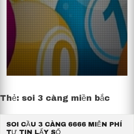
Thẻ:
soi 3 càng miền bắc
SOI CẦU 3 CÀNG 6666 MIỄN PHÍ
TỰ TIN LẤY SỐ