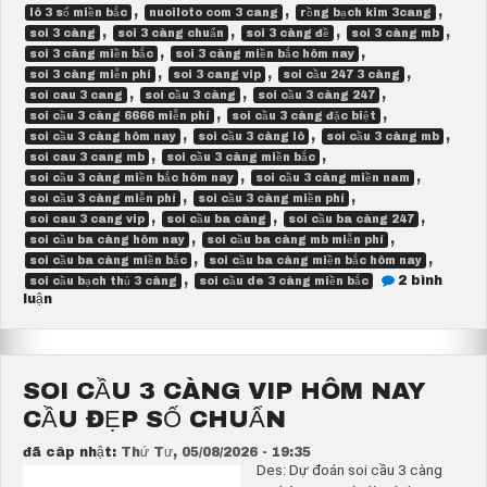
,
,
,
lô 3 số miền bắc
nuoiloto com 3 cang
rồng bạch kim 3cang
,
,
,
,
soi 3 càng
soi 3 càng chuẩn
soi 3 càng đề
soi 3 càng mb
,
,
soi 3 càng miền bắc
soi 3 càng miền bắc hôm nay
,
,
,
soi 3 càng miễn phí
soi 3 cang vip
soi cầu 247 3 càng
,
,
,
soi cau 3 cang
soi cầu 3 càng
soi cầu 3 càng 247
,
,
soi cầu 3 càng 6666 miễn phí
soi cầu 3 càng đặc biệt
,
,
,
soi cầu 3 càng hôm nay
soi cầu 3 càng lô
soi cầu 3 càng mb
,
,
soi cau 3 cang mb
soi cầu 3 càng miền bắc
,
,
soi cầu 3 càng miền bắc hôm nay
soi cầu 3 càng miền nam
,
,
soi cầu 3 càng miễn phí
soi cầu 3 càng miền phí
,
,
,
soi cau 3 cang vip
soi cầu ba càng
soi cầu ba càng 247
,
,
soi cầu ba càng hôm nay
soi cầu ba càng mb miễn phí
,
,
soi cầu ba càng miền bắc
soi cầu ba càng miền bắc hôm nay
,
2 bình
soi cầu bạch thủ 3 càng
soi cầu de 3 càng miền bắc
ở
luận
soi
cầu
3
càng
247
SOI CẦU 3 CÀNG VIP HÔM NAY
không
về
CẦU ĐẸP SỐ CHUẨN
nghỉ
tư
vấn
đã câp nhật:
Thứ Tư, 05/08/2026 - 19:35
mãi
Des: Dự đoán soi cầu 3 càng
mãi