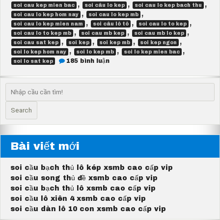
,
,
,
soi cau kep mien bac
soi câu lo kep
soi cau lo kep bach thu
,
,
soi cau lo kep hom nay
soi cau lo kep mb
,
,
,
soi cau lo kep mien nam
soi câu lô tô
soi cau lo to kep
,
,
,
soi cau lo to kep mb
soi cau mb kep
soi cau mb lo kep
,
,
,
,
soi cau sat kep
soi kep
soi kep mb
soi kep ngon
,
,
,
soi lo kep hom nay
soi lo kep mb
soi lo kep mien bac
ở
185 bình luận
soi lo sat kep
soi
cầu
song
thủ
lô
kép
xsmb
Search
cao
cấp
vip
Bài viết mới
soi cầu bạch thủ lô kép xsmb cao cấp vip
soi cầu song thủ đề xsmb cao cấp vip
soi cầu bạch thủ lô xsmb cao cấp vip
soi cầu lô xiên 4 xsmb cao cấp vip
soi cầu dàn lô 10 con xsmb cao cấp vip