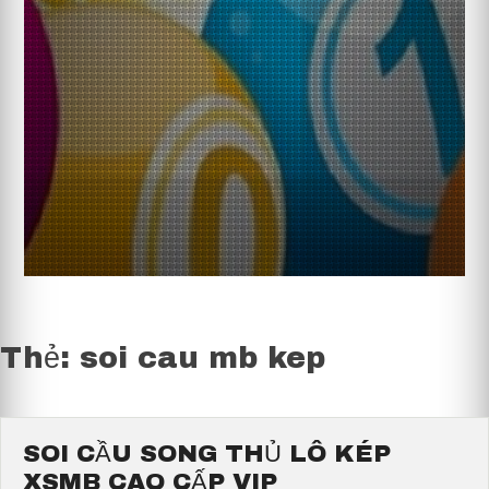
Thẻ:
soi cau mb kep
SOI CẦU SONG THỦ LÔ KÉP
XSMB CAO CẤP VIP