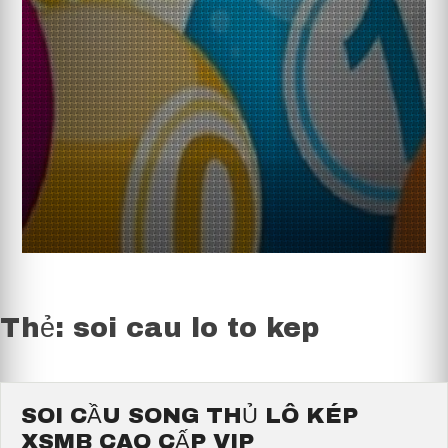
Thẻ:
soi cau lo to kep
SOI CẦU SONG THỦ LÔ KÉP
XSMB CAO CẤP VIP