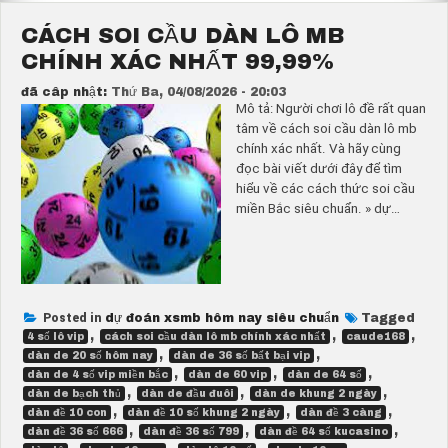
lô
mb
CÁCH SOI CẦU DÀN LÔ MB
đánh
là
CHÍNH XÁC NHẤT 99,99%
trúng
siết
nợ
đã câp nhật:
Thứ Ba, 04/08/2026 - 20:03
chủ
Mô tả: Người chơi lô đề rất quan
đề
tâm về cách soi cầu dàn lô mb
chính xác nhất. Và hãy cùng
đọc bài viết dưới đây để tìm
hiểu về các cách thức soi cầu
miền Bắc siêu chuẩn. » dự…
Posted in
dự đoán xsmb hôm nay siêu chuẩn
Tagged
,
,
,
4 số lô vip
cách soi cầu dàn lô mb chính xác nhất
caude168
,
,
dàn de 20 số hôm nay
dàn de 36 số bất bại vip
,
,
,
dàn de 4 số vip miền bắc
dàn de 60 vip
dàn de 64 số
,
,
,
dàn de bạch thủ
dàn de đầu đuôi
dàn de khung 2 ngày
,
,
,
dàn đề 10 con
dàn đề 10 số khung 2 ngày
dàn đề 3 càng
,
,
,
dàn đề 36 số 666
dàn đề 36 số 799
dàn đề 64 số kucasino