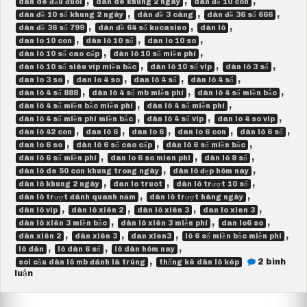
,
,
,
dàn de đầu đuôi
dàn de khung 2 ngày
dàn đề 10 con
,
,
,
dàn đề 10 số khung 2 ngày
dàn đề 3 càng
dàn đề 36 số 666
,
,
,
dàn đề 36 số 799
dàn đề 64 số kucasino
dàn lô
,
,
,
dan lo 10 con
dàn lô 10 số
dan lo 10 so
,
,
dàn lô 10 số cao cấp
dàn lô 10 số miền phí
,
,
,
dàn lô 10 số siêu víp miền bắc
dàn lô 10 số vip
dàn lô 3 số
,
,
,
,
dan lo 3 so
dan lo 4 so
dan lô 4 số
dàn lô 4 số
,
,
,
dàn lô 4 số 888
dàn lô 4 số mb miễn phí
dàn lô 4 số miền bắc
,
,
dàn lô 4 số miền bắc miễn phí
dàn lô 4 số miễn phí
,
,
,
dàn lô 4 số miền phí miền bắc
dàn lô 4 số vip
dan lo 4 so vip
,
,
,
,
,
dàn lô 42 con
dan lô 6
dan lo 6
dan lo 6 con
dàn lô 6 số
,
,
,
dan lo 6 so
dàn lô 6 số cao cấp
dàn lô 6 số miền bắc
,
,
,
dàn lô 6 số miền phí
dan lo 6 so mien phi
dàn lô 8 số
,
,
dàn lô de 50 con khung trong ngày
dàn lô đẹp hôm nay
,
,
,
dàn lô khung 2 ngày
dan lo truot
dàn lô trượt 10 số
,
,
dàn lô trượt đánh quanh năm
dàn lô trượt hàng ngày
,
,
,
,
dàn lô vip
dàn lô xiên 2
dàn lô xiên 3
dan lo xien 3
,
,
,
dàn lô xiên 3 miền bắc
dàn lô xiên 3 miễn phí
dan lo6 so
,
,
,
,
dàn xiên 2
dàn xiên 3
dan xien3
lô 6 số miền bắc miễn phí
,
,
,
lô dàn
lô dàn 6 số
lô dàn hôm nay
,
2 bình
soi cầu dàn lô mb đánh là trúng
thống kê dàn lô kép
ở
luận
soi
cầu
dàn