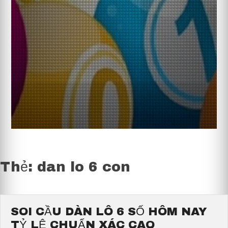
Thẻ:
dan lo 6 con
SOI CẦU DÀN LÔ 6 SỐ HÔM NAY
TỶ LỆ CHUẨN XÁC CAO