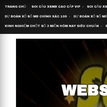
Skip
to
TRANG CHỦ
SOI CẦU XSMB CAO CẤP VIP
SOI CẦU X
content
DỰ ĐOÁN XỔ SỐ MB CHÍNH XÁC 100
DỰ ĐOÁN XỔ SỐ M
KINH NGHIỆM CHỐT SỐ 3 MIỀN HÔM NAY SIÊU CHUẨN
WEBS