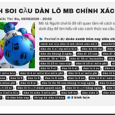
 SOI CẦU DÀN LÔ MB CHÍNH XÁC
hật:
Thứ Ba, 09/06/2026 - 20:02
Mô tả: Người chơi lô đề rất quan tâm về cách s
dưới đây để tìm hiểu về các cách thức soi cầu
Posted in
dự đoán xsmb hôm nay siêu ch
,
cách soi cầu dàn lô mb chính xác nhất
caude1
,
,
dàn de 4 số vip miền bắc
dàn de 60 vip
dàn 
,
,
dàn de khung 2 ngày
dàn đề 10 con
dàn đề 
,
,
dàn đề 36 số 799
dàn đề 64 số kucasino
dàn 
,
,
dàn lô 10 số cao cấp
dàn lô 10 số miền phí
dà
,
,
,
dàn lô 3 số
dan lô 4 số
dan lo 4 so
dàn lô 
,
,
,
ố miền bắc
dàn lô 4 số miền bắc miễn phí
dàn lô 4 số miễn phí
dàn lô 4
,
,
,
,
,
 con
dan lô 6
dan lo 6
dan lo 6 con
dan lo 6 so
dàn lô 6 số cao 
,
,
,
so mien phi
dàn lô 8 số
dàn lô de 50 con khung trong ngày
dàn lô đẹ
,
,
,
ượt 10 số
dàn lô trượt đánh quanh năm
dàn lô trượt hàng ngày
dàn l
,
,
,
,
ên 3 miền bắc
dàn lô xiên 3 miễn phí
dan lo6 so
dàn xiên 2
dàn xiê
ở
,
,
2 bình luận
ố
lô dàn hôm nay
thống kê dàn lô kép
cách
soi
cầu
dàn
lô