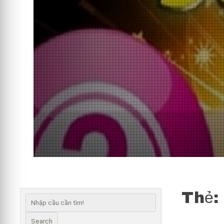
Thẻ:
Search