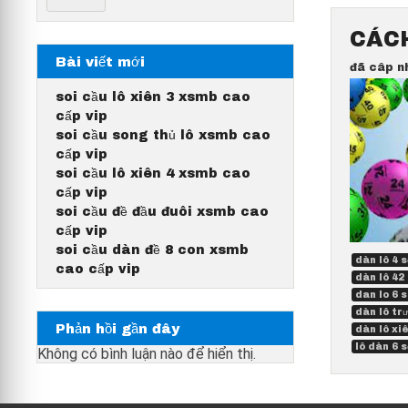
CÁCH
Bài viết mới
đã câp n
soi cầu lô xiên 3 xsmb cao
cấp vip
soi cầu song thủ lô xsmb cao
cấp vip
soi cầu lô xiên 4 xsmb cao
cấp vip
soi cầu đề đầu đuôi xsmb cao
cấp vip
soi cầu dàn đề 8 con xsmb
dàn lô 4 s
cao cấp vip
dàn lô 42
dan lo 6 
dàn lô tr
Phản hồi gần đây
dàn lô xi
lô dàn 6 s
Không có bình luận nào để hiển thị.