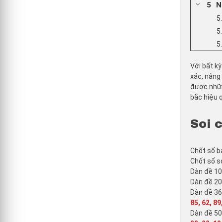
N
Với bất k
xác, nâng
được nhữ
bắc hiệu 
Soi 
Chốt số b
Chốt số s
Dàn đề 10
Dàn đề 20
Dàn đề 36
85, 62, 89
Dàn đề 50