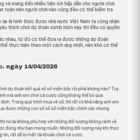
ng và mang đến nhiều tiện ích hấp dẫn cho người chơi.
 toàn nên người chơi nào cũng đều có thể kiểm tra
y lại là hình thức được nhà nước Việt Nam ta công nhận
yêu thích chơi dự đoán xsmb hôm nay thì đều có quyền
hác nhau, từ đó có thể đưa ra được những dự đoán
ó thể thực hiện theo một cách duy nhất, nên khó có thể
c. ngày 14/04/2026
hơi dự đoán kết quả xổ số miền bắc rồi phải không nào? Tuy
 định mà anh em chơi cá cược cũng không thể bỏ qua.
 định. Trong quá trình mua vé số, thì rất có khả năng anh em
mua được những con số xổ số miền bắc chính xác nhưng
thì nó lại không phù hợp với những đối tượng không rành về
cược đúng như bạn mong muốn. Những đối tượng này khi thực
tin, rất dễ bị mất tài khoản chơi cá cược.