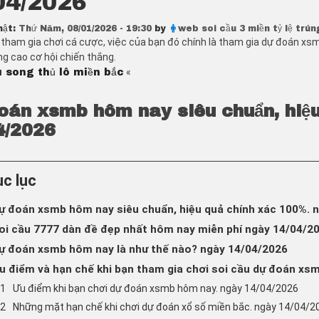
04/2026
hật:
Thứ Năm, 08/01/2026 - 19:30
by
web soi cầu 3 miền tỷ lệ trú
i tham gia chơi cá cược, việc của bạn đó chính là tham gia dự đoán x
ng cao cơ hội chiến thắng.
«
u song thủ lô miền bắc
oán xsmb hôm nay siêu chuẩn, hiệ
4/2026
c lục
ự đoán xsmb hôm nay siêu chuẩn, hiệu quả chính xác 100%. 
oi cầu 7777 dàn đề đẹp nhất hôm nay miễn phí ngày 14/04/2
ự đoán xsmb hôm nay là như thế nào? ngày 14/04/2026
u điểm và hạn chế khi bạn tham gia chơi soi cầu dự đoán xs
Ưu điểm khi bạn chơi dự đoán xsmb hôm nay. ngày 14/04/2026
Những mặt hạn chế khi chơi dự đoán xổ số miền bắc. ngày 14/04/2