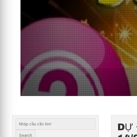
DỰ
Search