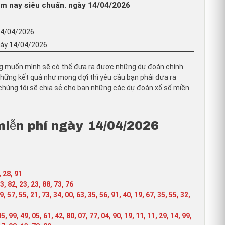
ôm nay siêu chuẩn. ngày 14/04/2026
 14/04/2026
ngày 14/04/2026
ong muốn mình sẽ có thể đưa ra được những dự đoán chính
những kết quả như mong đợi thì yêu cầu bạn phải đưa ra
hì chúng tôi sẽ chia sẻ cho bạn những các dự đoán xổ số miền
miễn phí ngày 14/04/2026
, 28, 91
63, 82, 23, 23, 88, 73, 76
9, 57, 55, 21, 73, 34, 00, 63, 35, 56, 91, 40, 19, 67, 35, 55, 32,
05, 99, 49, 05, 61, 42, 80, 07, 77, 04, 90, 19, 11, 11, 29, 14, 99,