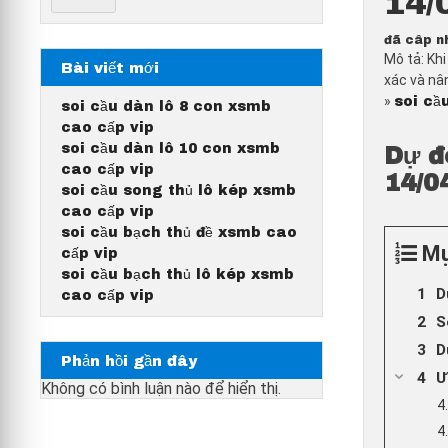
14/
đã câp n
Mô tả: Kh
Bài viết mới
xác và nâ
»
soi cầ
soi cầu dàn lô 8 con xsmb
cao cấp vip
soi cầu dàn lô 10 con xsmb
Dự đ
cao cấp vip
14/0
soi cầu song thủ lô kép xsmb
cao cấp vip
soi cầu bạch thủ đề xsmb cao
Mụ
cấp vip
soi cầu bạch thủ lô kép xsmb
D
cao cấp vip
S
D
Phản hồi gần đây
Ư
Không có bình luận nào để hiển thị.