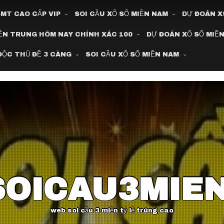
SMT CAO CẤP VIP
SOI CẦU XỔ SỐ MIỀN NAM
DỰ ĐOÁN X
IỀN TRUNG HÔM NAY CHÍNH XÁC 100
DỰ ĐOÁN XỔ SỐ MIỀ
ĐỘC THỦ ĐỀ 3 CÀNG
SOI CẦU XỔ SỐ MIỀN NAM
OICAU3MIE
web soi cầu 3 miền tỷ lệ trúng cao