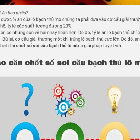
ủ ăn bao nhiêu?
 được % ăn của lô bạch thủ mb chúng ta phải dựa vào cơ cấu giải thưởn
thế, tỷ lệ xác suất tương đương 23%.
òn có những con về hai nháy hoặc hơn. Do đó, tỷ lệ ăn lô bạch thủ chỉ 
. Bù lại, cơ cấu giải thưởng một khi trúng lô bạch thủ cực lớn. Do đó,
 hình thì
chốt số soi cầu bạch thủ lô mb
là giải pháp tuyệt vời.
ao cần chốt số soi cầu bạch thủ lô