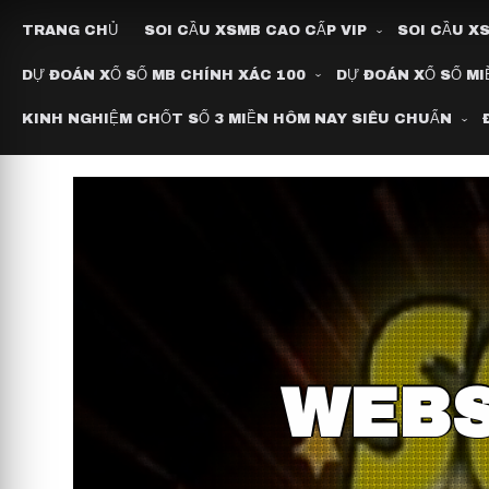
Skip
to
TRANG CHỦ
SOI CẦU XSMB CAO CẤP VIP
SOI CẦU X
content
DỰ ĐOÁN XỔ SỐ MB CHÍNH XÁC 100
DỰ ĐOÁN XỔ SỐ M
KINH NGHIỆM CHỐT SỐ 3 MIỀN HÔM NAY SIÊU CHUẨN
WEBS