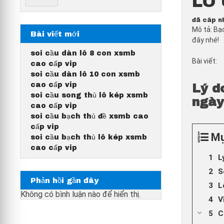
LÔ 
đã câp n
Mô tả: Bạ
Bài viết mới
đây nhé!
soi cầu dàn lô 8 con xsmb
Bài viết:
cao cấp vip
soi cầu dàn lô 10 con xsmb
cao cấp vip
Lý d
soi cầu song thủ lô kép xsmb
ngày
cao cấp vip
soi cầu bạch thủ đề xsmb cao
cấp vip
Mụ
soi cầu bạch thủ lô kép xsmb
cao cấp vip
L
S
Phản hồi gần đây
L
Không có bình luận nào để hiển thị.
V
C