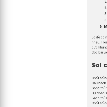
M
Lô đề có 
nhau. Tron
cực khủng
đọc bài vi
Soi 
Chốt số b
Cầu bạch 
Song thủ 
Dự đoán s
Bạch thủ 
Chốt số d