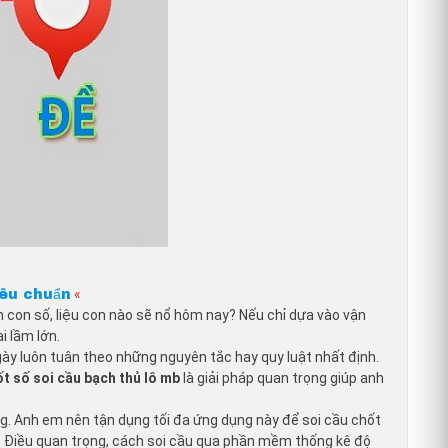
«
iêu chuẩn
m con số, liệu con nào sẽ nổ hôm nay? Nếu chỉ dựa vào vận
i lầm lớn.
ày luôn tuân theo những nguyên tắc hay quy luật nhất định.
t số soi cầu bạch thủ lô mb
là giải pháp quan trọng giúp anh
ng. Anh em nên tận dụng tối đa ứng dụng này để soi cầu chốt
c. Điều quan trọng, cách soi cầu qua phần mềm thống kê độ