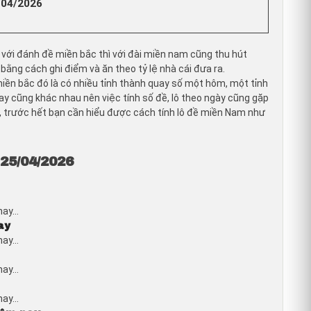
/04/2026
 với đánh đề miền bắc thì với đài miền nam cũng thu hút
ng cách ghi điểm và ăn theo tỷ lệ nhà cái đưa ra.
iền bắc đó là có nhiều tỉnh thành quay số một hôm, một tỉnh
uay cũng khác nhau nên việc tính số đề, lô theo ngày cũng gặp
, trước hết bạn cần hiểu được cách tính lô đề miền Nam như
25/04/2026
nay…
ay
nay…
nay…
nay…