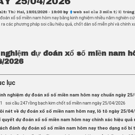
Y 25/04/2026
hật:
Thứ Hai, 19/01/2026 - 19:00
by
web soi cầu 3 miền tỷ lệ trún
 đoán xổ số miền nam hôm nay bằng kinh nghiệm nhiều năm nghiên cứu 
a ra các phương pháp soi cầu hiệu quả, chốt dàn số miễn phí và chính 
 nghiệm dự đoán xổ số miền nam h
4/2026
c lục
inh nghiệm dự đoán xổ số miền nam hôm nay chuẩn ngày 25
soi cầu 247 rồng bạch kim chốt số miền nam ngày 25/04/2026
ôi nét về dự đoán xổ số miền nam hôm nay, lô tô ngày 25/04
í quyết dự đoán xổ số miền nam hôm nay chính xác hiệu quả
ách đánh dự đoán xổ số miền nam hôm nay theo dạng số bí 