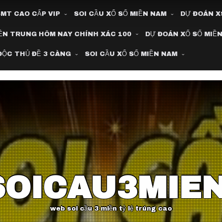
SMT CAO CẤP VIP
SOI CẦU XỔ SỐ MIỀN NAM
DỰ ĐOÁN X
IỀN TRUNG HÔM NAY CHÍNH XÁC 100
DỰ ĐOÁN XỔ SỐ MIỀ
ĐỘC THỦ ĐỀ 3 CÀNG
SOI CẦU XỔ SỐ MIỀN NAM
OICAU3MIE
web soi cầu 3 miền tỷ lệ trúng cao