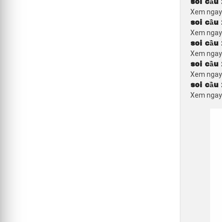
soi cầu
Xem ngay 
soi cầu
Xem ngay 
soi cầu
Xem ngay 
soi cầu
Xem ngay 
soi cầu
Xem ngay 