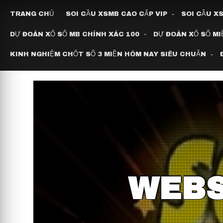
Skip
to
TRANG CHỦ
SOI CẦU XSMB CAO CẤP VIP
SOI CẦU X
content
DỰ ĐOÁN XỔ SỐ MB CHÍNH XÁC 100
DỰ ĐOÁN XỔ SỐ M
KINH NGHIỆM CHỐT SỐ 3 MIỀN HÔM NAY SIÊU CHUẨN
WEBS