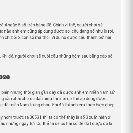
ó 4 hoặc 5 số trên bảng đề. Chính vì thế, người chơi sẽ
lúc nào anh em cũng áp dụng được soi cầu dạng số như lô rơi.
h chỉ bởi 2 con số mà thôi. Ví dụ nó được cấu thành bởi hai
7. Khi đó, người chơi sẽ nuôi cầu những hôm sau bằng cặp số
026
ổ biến nhưng thời gian gần đây đã được anh em miền Nam sử
ng cần phải chờ có dấu hiệu thì mới có thể áp dụng được.
ng đề miền Nam trùng nhau. Khi đó thì anh em thực hiện ghép
 hôm trước ra 30531 thì ta có thể thấy là số 3 xuất hiện ở
 cầu những ngày tới. Cụ thể ta sẽ có hai số để đặt cược đó là