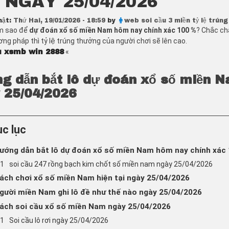
 NGÀY 25/04/2026
hật:
Thứ Hai, 19/01/2026 - 18:59
by
web soi cầu 3 miền tỷ lệ trún
m sao để
dự đoán xổ số miền Nam hôm nay chính xác 100 %
? Chắc ch
ng pháp thì tỷ lệ trúng thưởng của người chơi sẽ lên cao.
«
u xsmb win 2888
g dẫn bắt lô dự đoán xổ số miền 
 25/04/2026
c lục
ướng dẫn bắt lô dự đoán xổ số miền Nam hôm nay chính xác
soi cầu 247 rồng bạch kim chốt số miền nam ngày 25/04/2026
ách chơi xổ số miền Nam hiện tại ngày 25/04/2026
gười miền Nam ghi lô đề như thế nào ngày 25/04/2026
ách soi cầu xổ số miền Nam ngày 25/04/2026
Soi cầu lô rơi ngày 25/04/2026