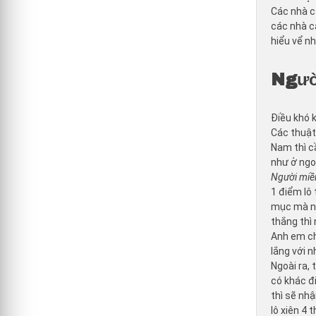
Các nhà c
các nhà c
hiểu vể n
Ngườ
Điều khó 
Các thuật
Nam thì c
như ở ngoà
Người miền
1 điểm lô 
mục mà ng
thắng thì 
Anh em chơ
lắng với n
Ngoài ra,
có khác đi
thì sẽ nhậ
lô xiên 4 