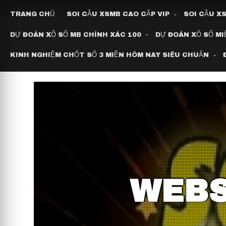
Skip
to
TRANG CHỦ
SOI CẦU XSMB CAO CẤP VIP
SOI CẦU X
content
DỰ ĐOÁN XỔ SỐ MB CHÍNH XÁC 100
DỰ ĐOÁN XỔ SỐ M
KINH NGHIỆM CHỐT SỐ 3 MIỀN HÔM NAY SIÊU CHUẨN
WEBS