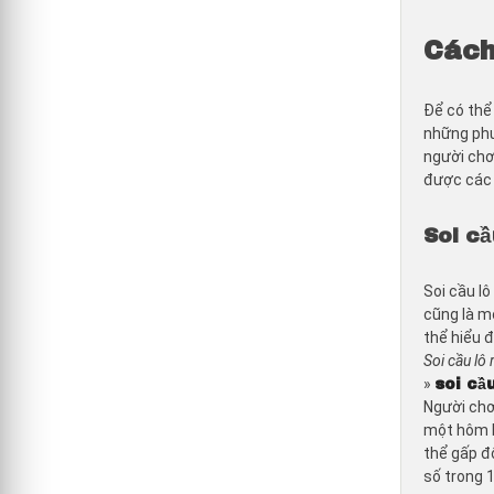
Cách
Để có thể
những phư
người chơ
được các 
Soi cầ
Soi cầu lô
cũng là mộ
thể hiểu 
Soi cầu lô
»
soi cầ
Người chơi
một hôm b
thể gấp đô
số trong 1