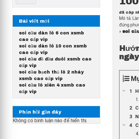
100
đã câp n
Mô tả: Là
Bài viết mới
đúng phươ
»
soi cầ
soi cầu dàn lô 6 con xsmb
cao cấp vip
soi cầu dàn lô 10 con xsmb
Hướn
cao cấp vip
ngày
soi cầu đề đầu đuôi xsmb cao
cấp vip
soi cầu bạch thủ lô 2 nháy
Mụ
xsmb cao cấp vip
soi cầu lô xiên 4 xsmb cao
H
cấp vip
C
Phản hồi gần đây
N
Không có bình luận nào để hiển thị.
C