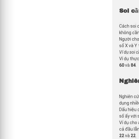
Soi cầ
Cách soi c
không cần
Người chơ
số X và Y 
Ví dụ soi 
Ví dụ thự
60
và
84
.
Nghiê
Nghiên cứ
dụng nhiề
Dấu hiệu 
số ấy với 
Ví dụ cho
cả đầu lẫn
22
và
22
.