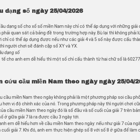
u dạng số ngày 25/04/2026
ầu dạng số cho xổ số miền Nam này chỉ có thể áp dụng với những giải c
 phải quan sát cả bảng đề trong trường hợp này. Bù lại thì không phải 
i chỉ có thể áp dụng được nếu như các giải 4 và 5 số này được cấu thàn
thì người chơi sẽ đánh cặp số XY và YX.
cầu dạng số
c tế cho anh em dễ hiểu thì một số chỉ cấu thành từ hai chữ số là 6027
n cứu cầu miền Nam theo ngày ngày 25/04/2
u cầu miền Nam theo ngày không phải là một phương pháp soi cầu ph
u hơn vị độ chính xác của nó. Trong phương pháp này thì người chơi cũ
của cầu miền Nam theo ngày đó là số đầu và số cuối của giải 7 trên bả
số ở giữa giải 7 là ra được cầu 3 ngày tới.
 anh em dễ hiểu hơn về cầu miền Nam theo ngày: nếu như giải 7 của ngày
 cuối giải 7. Khi đó, anh em thực hiện ghép số 8 với số 8 ở giữa để làm