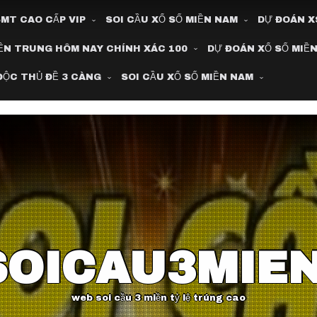
SMT CAO CẤP VIP
SOI CẦU XỔ SỐ MIỀN NAM
DỰ ĐOÁN X
IỀN TRUNG HÔM NAY CHÍNH XÁC 100
DỰ ĐOÁN XỔ SỐ MIỀ
ĐỘC THỦ ĐỀ 3 CÀNG
SOI CẦU XỔ SỐ MIỀN NAM
OICAU3MIE
web soi cầu 3 miền tỷ lệ trúng cao