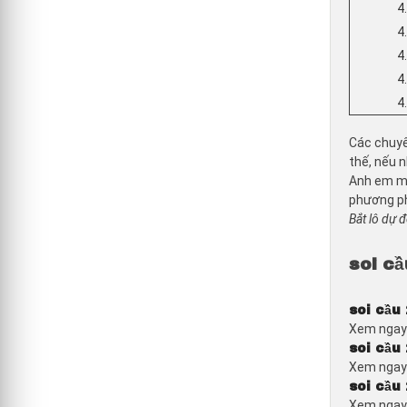
Các chuyê
thế, nếu 
Anh em mi
phương ph
Bắt lô dự
soi cầ
soi cầu
Xem ngay 
soi cầu
Xem ngay 
soi cầu
Xem ngay 