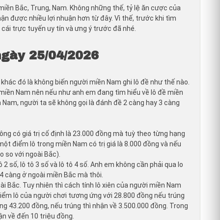
miền Bắc, Trung, Nam. Không những thế, tỷ lệ ăn cược của
n được nhiều lợi nhuận hơn từ đây. Vì thế, trước khi tìm
ái trực tuyến uy tín và ưng ý trước đã nhé.
ngày 25/04/2026
 khác đó là không biến người miền Nam ghi lô đề như thế nào.
miền Nam nên nếu như anh em đang tìm hiểu về lô đề miền
n Nam, người ta sẽ không gọi là đánh đề 2 càng hay 3 càng
hông có giá trị cố định là 23.000 đồng mà tuỳ theo từng hạng
t điểm lô trong miền Nam có trị giá là 8.000 đồng và nếu
o so với ngoài Bắc).
2 số, lô tô 3 số và lô tô 4 số. Anh em không cần phải qua lo
à 4 càng ở ngoài miền Bắc mà thôi.
i Bắc. Tuy nhiên thì cách tính lô xiên của người miền Nam
 1 điểm lô của người chơi tương ứng với 28.800 đồng nếu trúng
ứng 43.200 đồng, nếu trúng thì nhận về 3.500.000 đồng. Trong
ận về đến 10 triệu đồng.