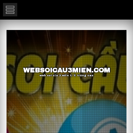
Skip
to
content
WEBSOICAU3MIEN.COM
web soi cầu 3 miền tỷ lệ trúng cao