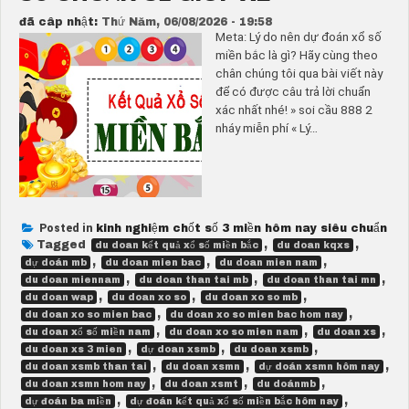
đã câp nhật:
Thứ Năm, 06/08/2026 - 19:58
Meta: Lý do nên dự đoán xổ số
miền bắc là gì? Hãy cùng theo
chân chúng tôi qua bài viết này
để có được câu trả lời chuẩn
xác nhất nhé! » soi cầu 888 2
nháy miễn phí « Lý…
Posted in
kinh nghiệm chốt số 3 miền hôm nay siêu chuẩn
Tagged
,
,
du doan kết quả xổ số miền bắc
du doan kqxs
,
,
,
dự doán mb
du doan mien bac
du doan mien nam
,
,
,
du doan miennam
du doan than tai mb
du doan than tai mn
,
,
,
du doan wap
du doan xo so
du doan xo so mb
,
,
du doan xo so mien bac
du doan xo so mien bac hom nay
,
,
,
du doan xổ số miền nam
du doan xo so mien nam
du doan xs
,
,
,
du doan xs 3 mien
dự doan xsmb
du doan xsmb
,
,
,
du doan xsmb than tai
du doan xsmn
dự doán xsmn hôm nay
,
,
,
du doan xsmn hom nay
du doan xsmt
du doánmb
,
,
dự đoán ba miền
dự đoán kết quả xổ số miền bắc hôm nay