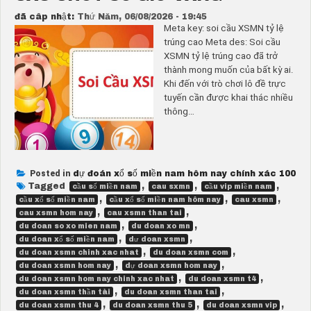
đã câp nhật:
Thứ Năm, 06/08/2026 - 19:45
Meta key: soi cầu XSMN tỷ lệ
trúng cao Meta des: Soi cầu
XSMN tỷ lệ trúng cao đã trở
thành mong muốn của bất kỳ ai.
Khi đến với trò chơi lô đề trực
tuyến cần được khai thác nhiều
thông…
Posted in
dự đoán xổ số miền nam hôm nay chính xác 100
Tagged
,
,
,
cầu số miền nam
cau sxmn
cầu vip miền nam
,
,
,
cầu xổ số miền nam
cầu xổ số miền nam hôm nay
cau xsmn
,
,
cau xsmn hom nay
cau xsmn than tai
,
,
du doan so xo mien nam
du doan xo mn
,
,
du doan xổ số miền nam
dư doan xsmn
,
,
du doan xsmn chinh xac nhat
du doan xsmn com
,
,
du doan xsmn hom nay
dự doan xsmn hom nay
,
,
du doan xsmn hom nay chinh xac nhat
du doan xsmn t4
,
,
du doan xsmn thần tài
du doan xsmn than tai
,
,
,
du doan xsmn thu 4
du doan xsmn thu 5
du doan xsmn vip