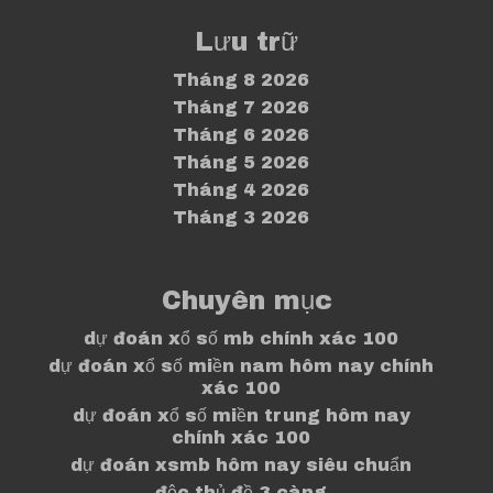
Lưu trữ
Tháng 8 2026
Tháng 7 2026
Tháng 6 2026
Tháng 5 2026
Tháng 4 2026
Tháng 3 2026
Chuyên mục
dự đoán xổ số mb chính xác 100
dự đoán xổ số miền nam hôm nay chính
xác 100
dự đoán xổ số miền trung hôm nay
chính xác 100
dự đoán xsmb hôm nay siêu chuẩn
độc thủ đề 3 càng