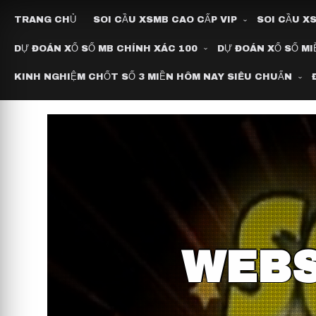
Skip
to
TRANG CHỦ
SOI CẦU XSMB CAO CẤP VIP
SOI CẦU X
content
DỰ ĐOÁN XỔ SỐ MB CHÍNH XÁC 100
DỰ ĐOÁN XỔ SỐ M
KINH NGHIỆM CHỐT SỐ 3 MIỀN HÔM NAY SIÊU CHUẨN
WEBS