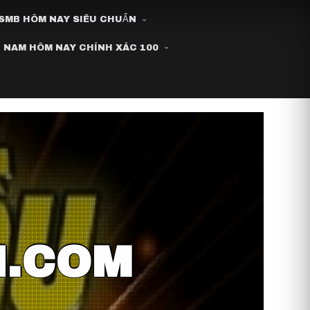
SMB HÔM NAY SIÊU CHUẨN
N NAM HÔM NAY CHÍNH XÁC 100
N.COM