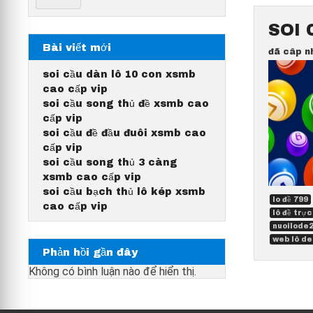
SOI
Bài viết mới
đã câp n
soi cầu dàn lô 10 con xsmb
cao cấp vip
soi cầu song thủ đề xsmb cao
cấp vip
soi cầu đề đầu đuôi xsmb cao
cấp vip
soi cầu song thủ 3 càng
xsmb cao cấp vip
soi cầu bạch thủ lô kép xsmb
lo đề 799
cao cấp vip
lô đề trực
nuoilode
web lô de 
Phản hồi gần đây
Không có bình luận nào để hiển thị.