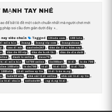
T MẠNH TAY NHÉ
 sao để bắt lô đề một cách chuẩn nhất mà người chơi mới
g pháp soi cầu đơn giản dưới đây »…
 nay siêu chuẩn
Tagged
,
,
10lode com
188 loto
,
,
,
,
đề miền bắc
3cang
3cang vip com
3cangchuan
,
,
,
,
gì
cau đề mb
caulode247
dàn de 20 số hôm nay
,
,
,
,
ắc
dàn de 60 vip
dàn de bạch thủ
dàn de đầu đuôi
,
,
,
nline
danh lo online
deve76
,
,
,
,
,
thủ đề miền bắc
ld789 online
lixi88bet
lô dề
lo de 799
,
,
,
,
,
nline 188loto
lo de799
lô đề
lô đề 555
lô đề 799
,
,
,
e 188loto
lô đề online uy tín
lô đề trên mạng
,
,
,
,
us
lode88 win
nhà cái lô đề online
nhà cái lô đề uy tín
,
,
,
cầu lô đề chuẩn
soilode88
ứng dụng lô đề