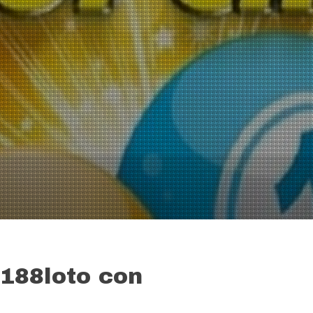
188loto con