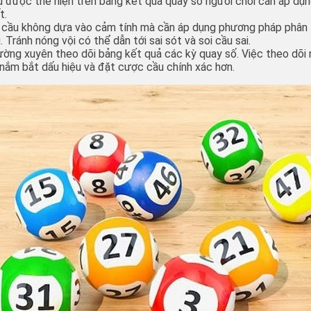
u được thể hiện trên bảng kết quả quay số người chơi cần áp dụ
t.
 cầu không dựa vào cảm tính mà cần áp dụng phương pháp phân tích
. Tránh nóng vội có thể dẫn tới sai sót và soi cầu sai.
ờng xuyên theo dõi bảng kết quả các kỳ quay số. Việc theo dõi n
nắm bắt dấu hiệu và đặt cược cầu chính xác hơn.