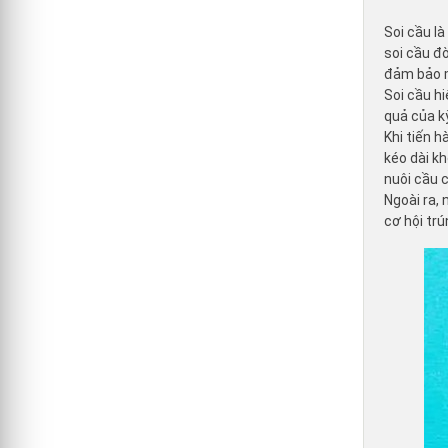
Soi cầu l
soi cầu đò
đảm bảo m
Soi cầu h
quả của k
Khi tiến h
kéo dài kh
nuôi cầu 
Ngoài ra,
cơ hội trú