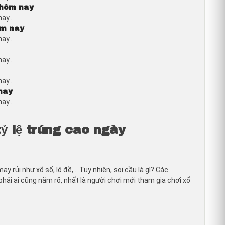
g hôm nay
nay…
ôm nay
nay…
nay…
nay…
nay
nay…
ỷ lệ trúng cao ngày
y rủi như xổ số, lô đề,… Tuy nhiên, soi cầu là gì? Các
ải ai cũng nắm rõ, nhất là người chơi mới tham gia chơi xổ