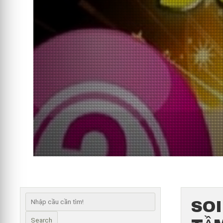
SOI
Search