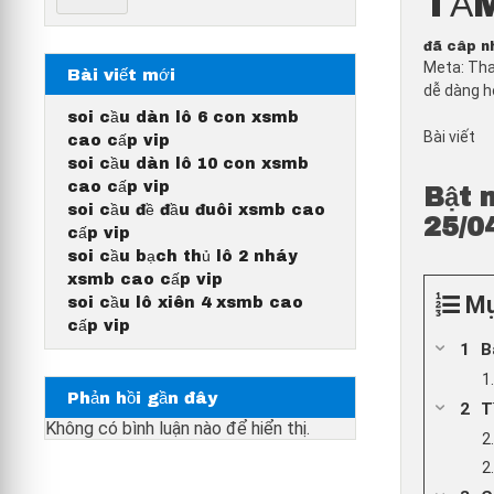
TẦM
đã câp n
Meta: Th
Bài viết mới
dễ dàng h
soi cầu dàn lô 6 con xsmb
Bài viết
cao cấp vip
soi cầu dàn lô 10 con xsmb
cao cấp vip
Bật 
soi cầu đề đầu đuôi xsmb cao
25/0
cấp vip
soi cầu bạch thủ lô 2 nháy
xsmb cao cấp vip
Mụ
soi cầu lô xiên 4 xsmb cao
cấp vip
B
Phản hồi gần đây
T
Không có bình luận nào để hiển thị.