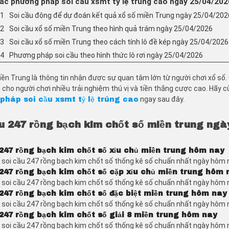
ác phương pháp soi cầu xsmt tỷ lệ trúng cao ngày 25/04/202
Soi cầu động để dự đoán kết quả xổ số miền Trung ngày 25/04/202
Soi cầu xổ số miền Trung theo hình quả trám ngày 25/04/2026
Soi cầu xổ số miền Trung theo cách tính lô đề kép ngày 25/04/2026
Phương pháp soi cầu theo hình thức lô rơi ngày 25/04/2026
iền Trung là thông tin nhận được sự quan tâm lớn từ người chơi xổ số.
cho người chơi nhiều trải nghiệm thú vị và tiền thắng cược cao. Hãy c
ngay sau đây.
pháp soi cầu xsmt tỷ lệ trúng cao
u 247 rồng bạch kim chốt số miền trung ngà
 247 rồng bạch kim chốt số xỉu chủ miền trung hôm nay
soi cầu 247 rồng bạch kim chốt số thống kê số chuẩn nhất ngày hôm 
 247 rồng bạch kim chốt số cặp xỉu chủ miền trung hôm 
soi cầu 247 rồng bạch kim chốt số thống kê số chuẩn nhất ngày hôm 
 247 rồng bạch kim chốt số đặc biệt miền trung hôm nay
soi cầu 247 rồng bạch kim chốt số thống kê số chuẩn nhất ngày hôm 
 247 rồng bạch kim chốt số giải 8 miền trung hôm nay
soi cầu 247 rồng bạch kim chốt số thống kê số chuẩn nhất ngày hôm 