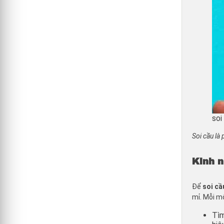
soi
Soi cầu là
Kinh n
Để
soi cầ
mỉ. Mỗi m
Tìm