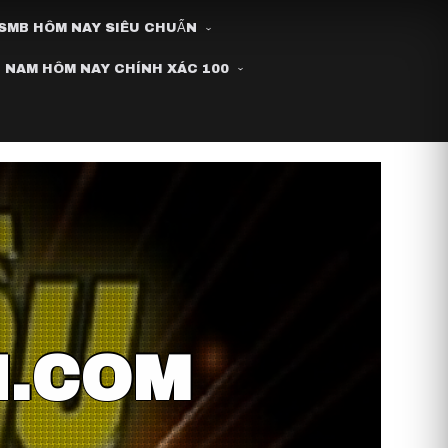
SMB HÔM NAY SIÊU CHUẨN
N NAM HÔM NAY CHÍNH XÁC 100
N.COM