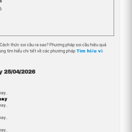
6
6
 Cách thức soi cầu ra sao? Phương pháp soi cầu hiệu quả
ùng tìm hiểu chi tiết về các phương pháp
Tìm hiểu về
y 25/04/2026
nay…
nay
nay…
nay…
nay…