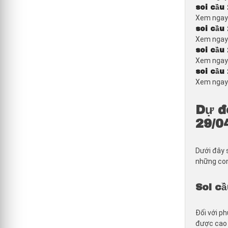
soi cầu
Xem ngay 
soi cầu
Xem ngay 
soi cầu
Xem ngay 
soi cầu
Xem ngay 
Dự đ
29/0
Dưới đây 
những con
Soi cầ
Đối với p
được cao 