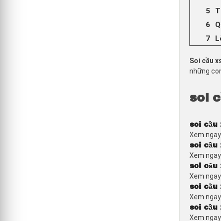
T
Q
L
Soi cầu x
những con
soi 
soi cầu
Xem ngay 
soi cầu
Xem ngay 
soi cầu
Xem ngay 
soi cầu
Xem ngay 
soi cầu
Xem ngay 