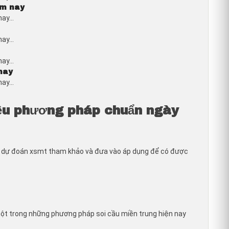
ôm nay
nay…
nay…
nay…
nay
nay…
iều phương pháp chuẩn ngày
ể dự đoán xsmt tham khảo và đưa vào áp dụng để có được
 một trong những phương pháp soi cầu miền trung hiện nay