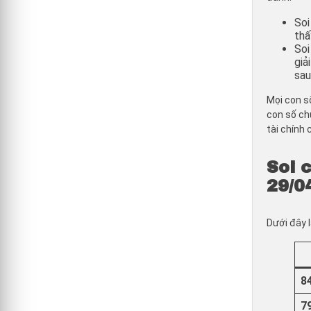
Soi
thấ
Soi
giả
sau
Mọi con s
con số ch
tài chính 
Soi 
29/0
Dưới đây 
8
7