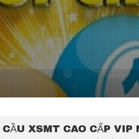
 CẦU XSMT CAO CẤP VIP 