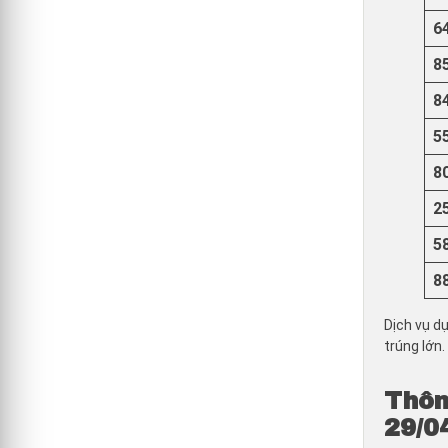
6
8
8
5
8
2
5
8
Dịch vụ d
trúng lớn.
Thôn
29/0