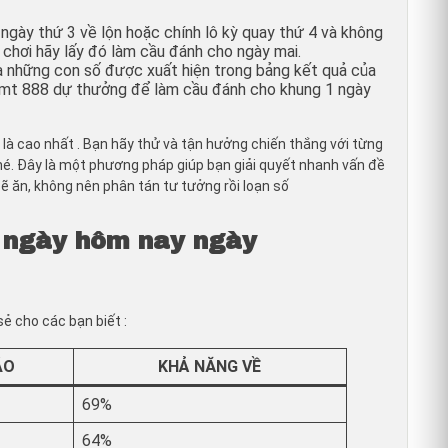
 ngày thứ 3 về lộn hoặc chính lô kỳ quay thứ 4 và không
 chơi hãy lấy đó làm cầu đánh cho ngày mai.
ủa những con số được xuất hiện trong bảng kết quả của
xsmt 888 dự thưởng để làm cầu đánh cho khung 1 ngày
 là cao nhất . Bạn hãy thử và tận hưởng chiến thắng với từng
hé. Đây là một phương pháp giúp bạn giải quyết nhanh vấn đề
 sẽ ăn, không nên phân tán tư tưởng rồi loạn số
g ngày hôm nay ngày
ẻ cho các bạn biết :
ÁO
KHẢ NĂNG VỀ
69%
64%