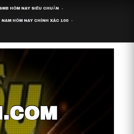
SMB HÔM NAY SIÊU CHUẨN
N NAM HÔM NAY CHÍNH XÁC 100
N.COM