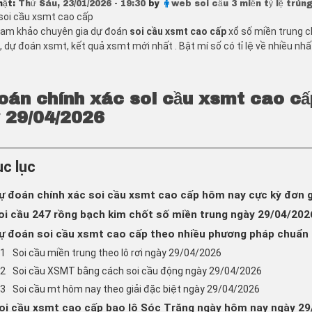
hật:
Thứ Sáu, 23/01/2026 - 19:30
by
web soi cầu 3 miền tỷ lệ trún
 soi cầu xsmt cao cấp
ham khảo chuyên gia dự đoán
soi cầu xsmt cao cấp
xổ số miền trung c
, dự đoán xsmt, kết quả xsmt mới nhất . Bật mí số có tỉ lệ về nhiều nh
oán chính xác soi cầu xsmt cao cấ
 29/04/2026
c lục
ự đoán chính xác soi cầu xsmt cao cấp hôm nay cực kỳ đơn 
oi cầu 247 rồng bạch kim chốt số miền trung ngày 29/04/202
ự đoán soi cầu xsmt cao cấp theo nhiều phương pháp chuẩn
Soi cầu miền trung theo lô rơi ngày 29/04/2026
Soi cầu XSMT bằng cách soi cầu động ngày 29/04/2026
Soi cầu mt hôm nay theo giải đặc biệt ngày 29/04/2026
oi cầu xsmt cao cấp bao lô Sóc Trăng ngày hôm nay ngày 2