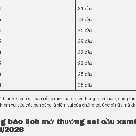
4
31 cầu
5
43 cầu
4
25 cầu
5
39 cầu
0
32 cầu
5
23 cầu
8
25 cầu
8
35 cầu
ự đoán kết quả soi cầu xổ số miền bắc, miền trung, miền nam, song thủ 
 Niềm vui của các bạn cũng là niềm vui của chúng tôi. Chờ gì nữa mà k
g báo lịch mở thưởng soi cầu xsm
4/2026