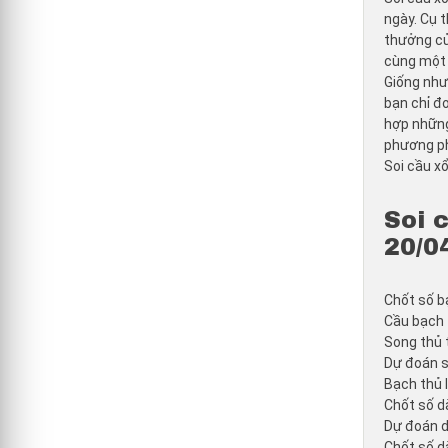
ngày. Cụ 
thưởng củ
cùng một 
Giống như
bạn chỉ đ
hợp những
phương ph
Soi cầu x
Soi 
20/0
Chốt số b
Cầu bạch 
Song thủ 
Dự đoán s
Bạch thủ 
Chốt số d
Dự đoán d
Chốt số d