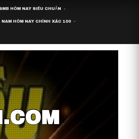
SMB HÔM NAY SIÊU CHUẨN
N NAM HÔM NAY CHÍNH XÁC 100
N.COM