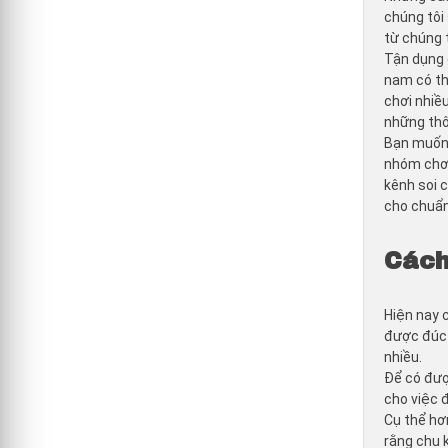
chúng tôi
từ chúng 
Tận dụng 
nam có th
chơi nhiề
những thô
Bạn muốn 
nhóm chơi
kênh soi c
cho chuẩn
Cách
Hiện nay 
được đúc 
nhiều.
Để có đượ
cho việc 
Cụ thể hơn
rằng chu k