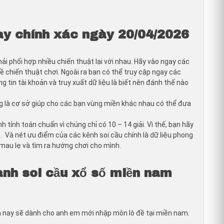
ay chính xác ngày 20/04/2026
 phối hợp nhiều chiến thuật lại với nhau. Hãy vào ngay các
 chiến thuật chơi. Ngoài ra bạn có thể truy cập ngay các
 tin tài khoản và truy xuất dữ liệu là biết nên đánh thế nào
g là cơ sở giúp cho các bạn vùng miền khác nhau có thể đưa
tính toán chuẩn vì chúng chỉ có 10 – 14 giải. Vì thế, bạn hãy
 Và nét ưu điểm của các kênh soi cầu chính là dữ liệu phong
 mau lẹ và tìm ra hướng chơi cho mình.
nh soi cầu xổ số miền nam
nay sẽ dành cho anh em mới nhập môn lô đề tại miền nam.