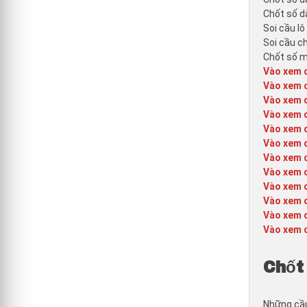
Chốt số d
Soi cầu l
Soi cầu c
Chốt số m
Vào xem c
Vào xem c
Vào xem c
Vào xem c
Vào xem c
Vào xem c
Vào xem c
Vào xem c
Vào xem c
Vào xem c
Vào xem c
Vào xem c
Chốt
Những cầu