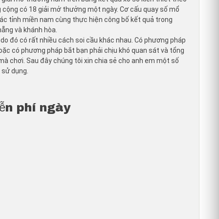
ổng cộng có 18 giải mở thưởng một ngày. Cơ cấu quay số mổ
các tỉnh miền nam cùng thực hiện công bố kết quả trong
 nẵng và khánh hòa.
 do đó có rất nhiều cách soi cầu khác nhau. Có phương pháp
 hoặc có phương pháp bắt bạn phải chịu khó quan sát và tổng
mà chơi. Sau đây chúng tôi xin chia sẻ cho anh em một số
 sử dụng.
ễn phí ngày