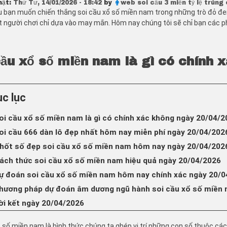
hật:
Thứ Tư, 14/01/2026 - 18:42
by
web soi cầu 3 miền tỷ lệ trúng
u bạn muốn chiến thắng soi cầu xổ số miền nam trong những trò đỏ đ
t người chơi chỉ dựa vào may mắn. Hôm nay chúng tôi sẽ chỉ bạn các 
cầu xổ số miền nam là gì có chính
c lục
oi cầu xổ số miền nam là gì có chính xác không ngày 20/04/2
oi cầu 666 dàn lô đẹp nhất hôm nay miễn phí ngày 20/04/20
hốt số đẹp soi cầu xổ số miền nam hôm nay ngày 20/04/202
ách thức soi cầu xổ số miền nam hiệu quả ngày 20/04/2026
ự đoán soi cầu xổ số miền nam hôm nay chính xác ngày 20/
hương pháp dự đoán âm dương ngũ hành soi cầu xổ số miền
ời kết ngày 20/04/2026
ổ số miền nam là hình thức chúng ta ghép vị trí những con số thuộc các