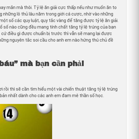
ay mắn mà thôi. Tỷ lệ ăn giải cực thấp nếu như muốn ăn to
g những lô thủ lâu năm trong giới cá cược, nhờ vào những
ột số các quy luật, quy tắc vàng để tăng được tỷ lệ ăn giải.
ổ số nào cũng đều mang tính chất tăng tỷ lệ trúng của bạn
 cứ điều gì được chuẩn bị trước thì vẫn sẽ mang lại được
hững nguyên tắc soi cầu
cho anh em nào hứng thú chủ đề
 báu” mà bạn cần phải
rồi thì sẽ cần tìm hiểu một vài chiến thuật tăng tỷ lệ trúng
 bản nhất dành cho các anh em đam mê thần số học.