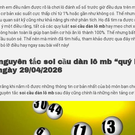
nh em đều nắm được rõ là chơi lô đánh xổ số trước giờ đều dựa trên m
, cơ bản xác suất cực thấp chỉ từ 1% hoặc gần như không có. Thế nhưn
u quan sát kỹ cũng như khả năng ghi nhớ phân tích. Họ đã tìm ra được m
ý một điều rằng, tất cả các quy luật
soi cầu dàn lô mb
hay mẹo chơi x
hông hoàn toàn là giúp bạn biến cơ hội ăn lô thành 100%. Thế nhưng bất
đầu suôn sẻ. Thế nên mà mình đã tìm hiểu, tham khảo được qua đây n
bỏ lỡ điều hay ngay sau bài viết này!
nguyên tắc soi cầu dàn lô mb “quý
 ngày 29/04/2026
rằng khi nắm rõ được những thông tin cơ bản nhất của bộ môn bạn chơi 
nguyên tắc
soi cầu dàn lô mb
sau đây cũng chính là những nền tảng cơ