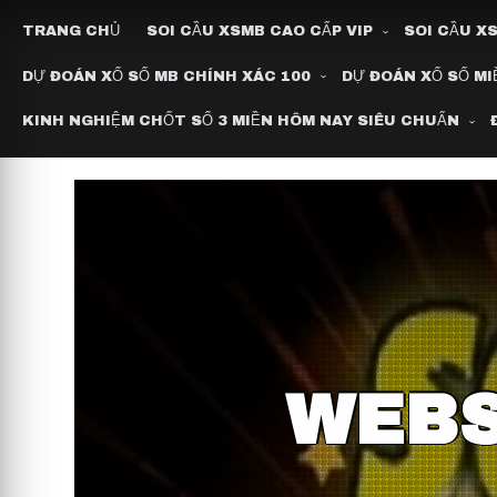
Skip
to
TRANG CHỦ
SOI CẦU XSMB CAO CẤP VIP
SOI CẦU X
content
DỰ ĐOÁN XỔ SỐ MB CHÍNH XÁC 100
DỰ ĐOÁN XỔ SỐ M
KINH NGHIỆM CHỐT SỐ 3 MIỀN HÔM NAY SIÊU CHUẨN
WEBS