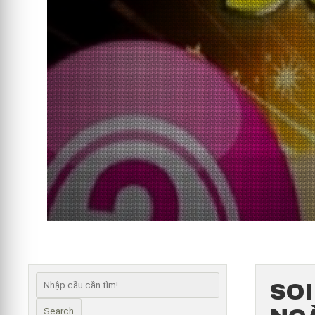
SOI
Search