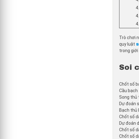
Trò chơi 
quy luật
s
trong giới
Soi 
Chốt số b
Cầu bạch 
Song thủ 
Dự đoán s
Bạch thủ 
Chốt số d
Dự đoán d
Chốt số d
Chốt số d