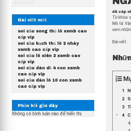
NGÀ
đã câp n
Từ khóa: 
Bài viết mới
Mô tả: Vậ
xem những
soi cầu song thủ lô xsmb cao
cấp vip
Bài viết:
soi cầu bạch thủ lô 2 nháy
xsmb cao cấp vip
soi cầu lô xiên 2 xsmb cao
Nhữn
cấp vip
soi cầu dàn đề 4 con xsmb
cao cấp vip
Mụ
soi cầu dàn lô 10 con xsmb
cao cấp vip
N
S
Phản hồi gần đây
T
Không có bình luận nào để hiển thị.
C