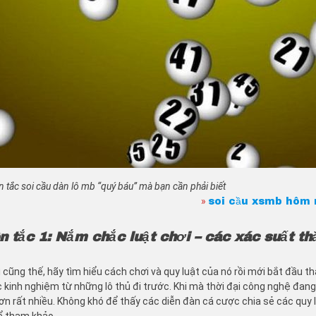
 tắc soi cầu dàn lô mb “quý báu” mà bạn cần phải biết
»
soi cầu xsmb hôm
 tắc 1: Nắm chắc luật chơi – các xác suất th
ì cũng thế, hãy tìm hiểu cách chơi và quy luật của nó rồi mới bắt đầu 
inh nghiệm từ những lô thủ đi trước. Khi mà thời đại công nghệ đang lê
ơn rất nhiều. Không khó để thấy các diễn đàn cá cược chia sẻ các quy 