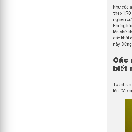
Như các a
theo 1:70
nghiên cứ
Nhưng lưu 
lên chứ k
các khởi 
này. Đừng 
Các 
biết
Tất nhiên 
lên. Các 