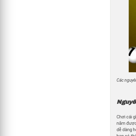
Các nguyên
Nguyên
Chơi cái g
nắm được k
dễ dàng h