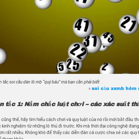
 tắc soi cầu dàn lô mb “quý báu” mà bạn cần phải biết
»
soi cầu xsmb hôm
 tắc 1: Nắm chắc luật chơi – các xác suất th
ì cũng thế, hãy tìm hiểu cách chơi và quy luật của nó rồi mới bắt đầu 
inh nghiệm từ những lô thủ đi trước. Khi mà thời đại công nghệ đang lê
ơn rất nhiều. Không khó để thấy các diễn đàn cá cược chia sẻ các quy 