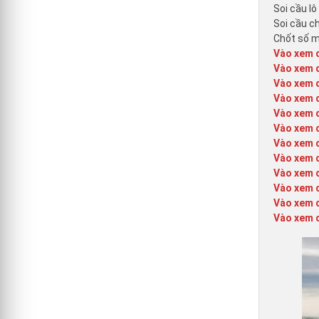
Soi cầu l
Soi cầu c
Chốt số m
Vào xem c
Vào xem c
Vào xem c
Vào xem c
Vào xem c
Vào xem c
Vào xem c
Vào xem c
Vào xem c
Vào xem c
Vào xem c
Vào xem c