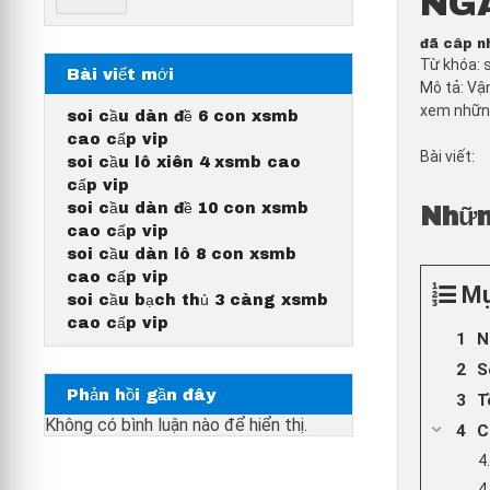
NGÀ
đã câp n
Từ khóa: 
Bài viết mới
Mô tả: Vậ
xem những
soi cầu dàn đề 6 con xsmb
cao cấp vip
Bài viết:
soi cầu lô xiên 4 xsmb cao
cấp vip
soi cầu dàn đề 10 con xsmb
Nhữn
cao cấp vip
soi cầu dàn lô 8 con xsmb
cao cấp vip
Mụ
soi cầu bạch thủ 3 càng xsmb
cao cấp vip
N
S
Phản hồi gần đây
T
Không có bình luận nào để hiển thị.
C