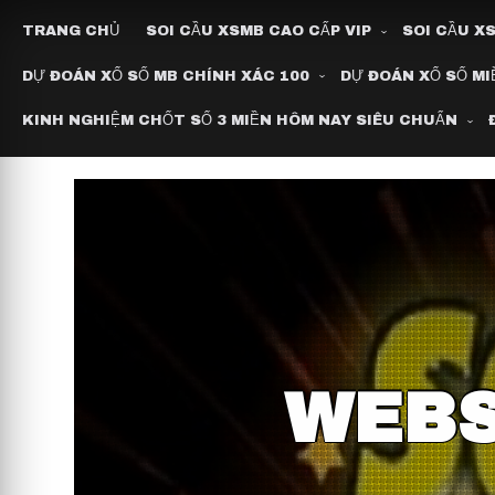
Skip
to
TRANG CHỦ
SOI CẦU XSMB CAO CẤP VIP
SOI CẦU X
content
DỰ ĐOÁN XỔ SỐ MB CHÍNH XÁC 100
DỰ ĐOÁN XỔ SỐ M
KINH NGHIỆM CHỐT SỐ 3 MIỀN HÔM NAY SIÊU CHUẨN
WEBS