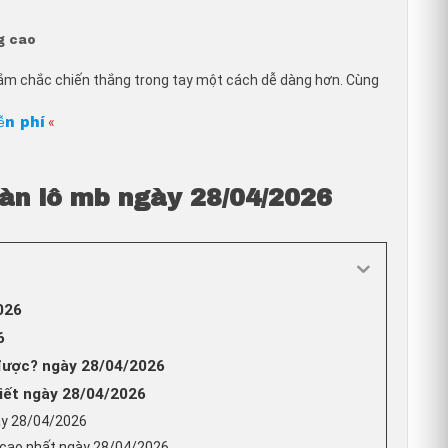
ng cao
nắm chắc chiến thắng trong tay một cách dễ dàng hơn. Cùng
«
ễn phí
dàn lô mb ngày 28/04/2026
026
6
 được? ngày 28/04/2026
biết ngày 28/04/2026
ày 28/04/2026
ệ cao nhất ngày 28/04/2026