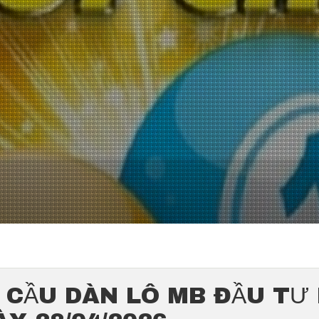
 CẦU DÀN LÔ MB ĐẦU TƯ