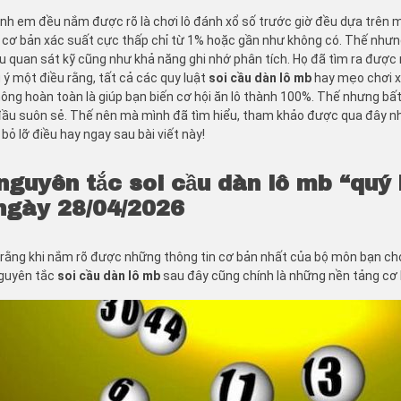
nh em đều nắm được rõ là chơi lô đánh xổ số trước giờ đều dựa trên m
, cơ bản xác suất cực thấp chỉ từ 1% hoặc gần như không có. Thế nhưn
u quan sát kỹ cũng như khả năng ghi nhớ phân tích. Họ đã tìm ra được m
ý một điều rằng, tất cả các quy luật
soi cầu dàn lô mb
hay mẹo chơi x
hông hoàn toàn là giúp bạn biến cơ hội ăn lô thành 100%. Thế nhưng bất
đầu suôn sẻ. Thế nên mà mình đã tìm hiểu, tham khảo được qua đây n
bỏ lỡ điều hay ngay sau bài viết này!
nguyên tắc soi cầu dàn lô mb “quý
 ngày 28/04/2026
rằng khi nắm rõ được những thông tin cơ bản nhất của bộ môn bạn chơi 
nguyên tắc
soi cầu dàn lô mb
sau đây cũng chính là những nền tảng cơ