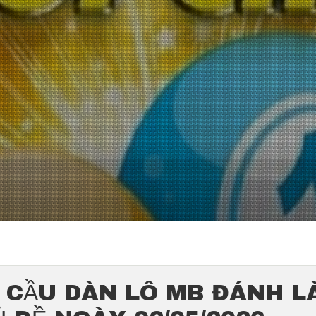
 CẦU DÀN LÔ MB ĐÁNH L