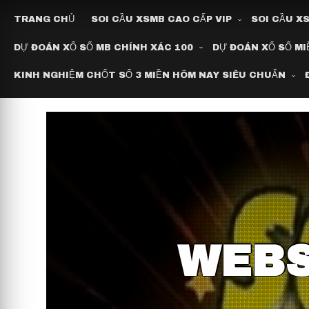
Skip
to
TRANG CHỦ
SOI CẦU XSMB CAO CẤP VIP
SOI CẦU X
content
DỰ ĐOÁN XỔ SỐ MB CHÍNH XÁC 100
DỰ ĐOÁN XỔ SỐ M
KINH NGHIỆM CHỐT SỐ 3 MIỀN HÔM NAY SIÊU CHUẨN
WEBS