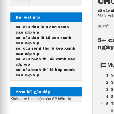
CHỦ
đã câp n
Mô tả
: An
Bài viết mới
Bài viết
soi cầu dàn lô 8 con xsmb
cao cấp vip
soi cầu dàn lô 10 con xsmb
5+ c
cao cấp vip
ngày
soi cầu song thủ lô kép xsmb
cao cấp vip
soi cầu bạch thủ đề xsmb cao
Mụ
cấp vip
soi cầu bạch thủ lô kép xsmb
5
cao cấp vip
S
S
Phản hồi gần đây
S
Không có bình luận nào để hiển thị.
T