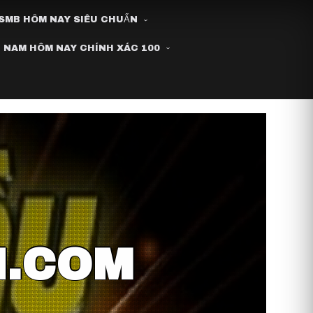
SMB HÔM NAY SIÊU CHUẨN
N NAM HÔM NAY CHÍNH XÁC 100
N.COM