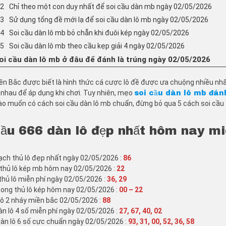
Chỉ theo một con duy nhất để soi cầu dàn mb ngày 02/05/2026
Sử dụng tổng đề mới lạ để soi cầu dàn lô mb ngày 02/05/2026
Soi cầu dàn lô mb bỏ chẵn khi đuôi kép ngày 02/05/2026
Soi cầu dàn lô mb theo cầu kẹp giải 4 ngày 02/05/2026
oi cầu dàn lô mb ở đâu để đánh là trúng ngày 02/05/2026
iền Bắc được biết là hình thức cá cược lô đề được ưa chuộng nhiều nhấ
i nhau để áp dụng khi chơi. Tuy nhiên, mẹo
soi cầu dàn lô mb đán
o muốn có cách soi cầu dàn lô mb chuẩn, đừng bỏ qua 5 cách soi cầu 
cầu 666 dàn lô đẹp nhất hôm nay mi
ạch thủ lô đẹp nhất ngày 02/05/2026 :
86
thủ lô kép mb hôm nay 02/05/2026 :
22
thủ lô miễn phí ngày 02/05/2026 :
36, 29
ong thủ lô kép hôm nay 02/05/2026 :
00 – 22
lô 2 nháy miền bắc 02/05/2026 :
88
àn lô 4 số miễn phí ngày 02/05/2026 :
27, 67, 40, 02
àn lô 6 số cực chuẩn ngày 02/05/2026 :
93, 31, 00, 52, 36, 58