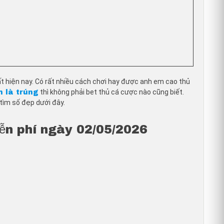
t hiện nay. Có rất nhiều cách chơi hay được anh em cao thủ
thì không phải bet thủ cá cược nào cũng biết.
h là trúng
tìm số đẹp dưới đây.
ễn phí ngày 02/05/2026