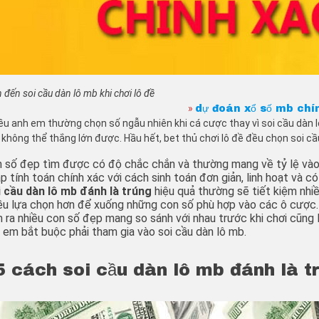
n đến soi cầu dàn lô mb khi chơi lô đề
»
dự đoán xổ số mb chí
iều anh em thường chọn số ngẫu nhiên khi cá cược thay vì soi cầu dàn l
không thể thắng lớn được. Hầu hết, bet thủ chơi lô đề đều chọn soi cầ
 số đẹp tìm được có độ chắc chắn và thường mang về tỷ lệ vào
p tính toán chính xác với cách sinh toán đơn giản, linh hoạt và có
 cầu dàn lô mb đánh là trúng
hiệu quả thường sẽ tiết kiệm nhiề
ều lựa chọn hơn để xuống những con số phù hợp vào các ô cược.
 ra nhiều con số đẹp mang so sánh với nhau trước khi chơi cũng 
 em bắt buộc phải tham gia vào soi cầu dàn lô mb.
5 cách soi cầu dàn lô mb đánh là 