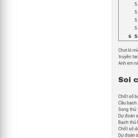
S
Chơi lô m
truyền ta
Anh em nà
Soi 
Chốt số b
Cầu bạch 
Song thủ 
Dự đoán s
Bạch thủ 
Chốt số d
Dự đoán d