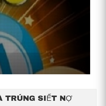
À TRÚNG SIẾT NỢ