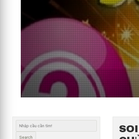
SOI
Search