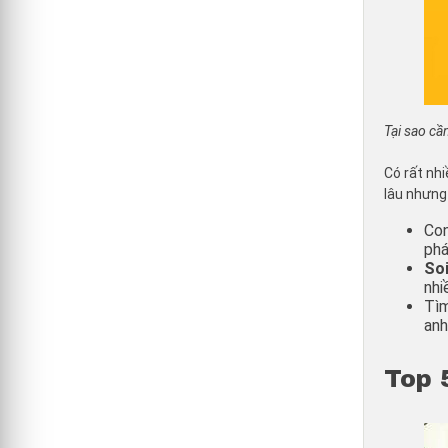
Tại sao cầ
Có rất nh
lâu nhưng 
Con
phá
Soi
nhi
Tìm
anh
Top 