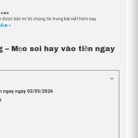
g cao
n được bật mí từ chúng tôi trong bài viết hôm nay.
«
miền
g – Mẹo soi hay vào tiền ngay
ền ngay ngày 02/05/2026
6