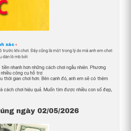
«
nh xác
ô trước khi chơi. Đây cũng là một trong lý do mà anh em chơi
u dàn lô mb bởi:
 tiền nhanh hơn những cách chơi ngẫu nhiên. Phương
 nhiều công cụ hỗ trợ.
u thời gian chơi hơn. Bên cạnh đó, anh em sẽ có thêm
là cách chơi hiệu quả. Muốn tìm được nhiều con số đẹp,
trúng ngày 02/05/2026