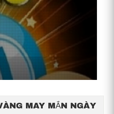
 VÀNG MAY MẮN NGÀY