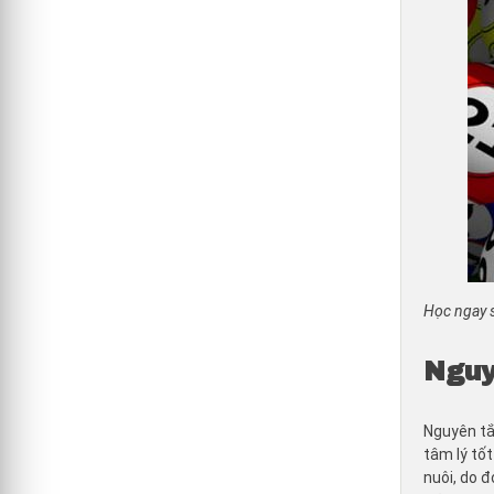
Học ngay s
Nguy
Nguyên t
tâm lý tố
nuôi, do 