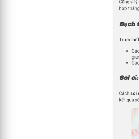
Cũng vì l
hợp thắng
Bạch t
Trước hết
Các
gia
Các
Soi cầ
Cách
soi 
kết quả xổ