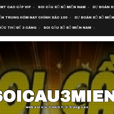
SMT CAO CẤP VIP
SOI CẦU XỔ SỐ MIỀN NAM
DỰ ĐOÁN X
IỀN TRUNG HÔM NAY CHÍNH XÁC 100
DỰ ĐOÁN XỔ SỐ MIỀ
ĐỘC THỦ ĐỀ 3 CÀNG
SOI CẦU XỔ SỐ MIỀN NAM
OICAU3MIE
web soi cầu 3 miền tỷ lệ trúng cao