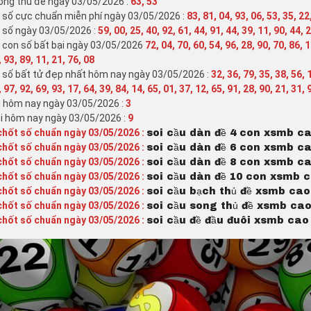
ong thủ đề ngày 03/05/2026 :
63, 53
 số cực chuẩn miễn phí ngày 03/05/2026 :
83, 81, 04, 93, 06, 53, 35, 22
 số ngày 03/05/2026 :
59, 00, 25, 40, 92, 61, 44, 91, 44, 39, 11, 90, 44, 
 con số bất bại ngày 03/05/2026
72, 04, 70, 60, 54, 96, 28, 90, 70, 86, 1
, 93, 89, 11, 21, 76, 08
 số bất tử đẹp nhất hôm nay ngày 03/05/2026 :
32, 36, 79, 35, 38, 56, 
 97, 92, 69, 93, 17, 64, 39, 84, 14, 65, 01, 37, 12, 65, 91, 28, 90, 21, 31, 
 hôm nay ngày 03/05/2026 :
3
i hôm nay ngày 03/05/2026 :
9
hốt số chuẩn ngày 03/05/2026 :
soi cầu dàn đề 4 con xsmb ca
hốt số chuẩn ngày 03/05/2026 :
soi cầu dàn đề 6 con xsmb ca
hốt số chuẩn ngày 03/05/2026 :
soi cầu dàn đề 8 con xsmb ca
hốt số chuẩn ngày 03/05/2026 :
soi cầu dàn đề 10 con xsmb c
hốt số chuẩn ngày 03/05/2026 :
soi cầu bạch thủ đề xsmb cao
hốt số chuẩn ngày 03/05/2026 :
soi cầu song thủ đề xsmb cao
hốt số chuẩn ngày 03/05/2026 :
soi cầu đề đầu đuôi xsmb cao