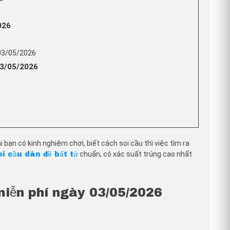
026
 03/05/2026
03/05/2026
bạn có kinh nghiệm chơi, biết cách soi cầu thì việc tìm ra
chuẩn, có xác suất trúng cao nhất
oi cầu dàn đề bất tử
miễn phí ngày 03/05/2026