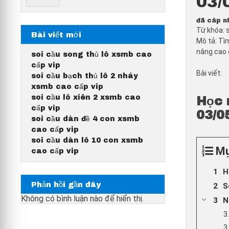
03/
đã câp n
Từ khóa: 
Bài viết mới
Mô tả: Tì
nâng cao c
soi cầu song thủ lô xsmb cao
cấp vip
Bài viết:
soi cầu bạch thủ lô 2 nháy
xsmb cao cấp vip
soi cầu lô xiên 2 xsmb cao
Học 
cấp vip
03/0
soi cầu dàn đề 4 con xsmb
cao cấp vip
soi cầu dàn lô 10 con xsmb
Mụ
cao cấp vip
H
Phản hồi gần đây
S
Không có bình luận nào để hiển thị.
N