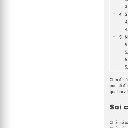
S
N
Chơi đề l
con số đề
qua bài vi
Soi 
Chốt số b