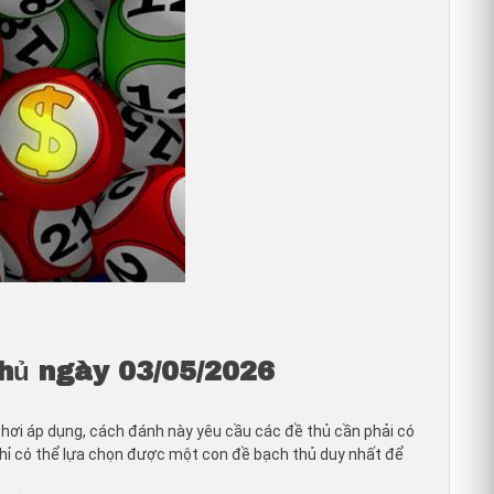
thủ ngày 03/05/2026
hơi áp dụng, cách đánh này yêu cầu các đề thủ cần phải có
 chỉ có thể lựa chọn được một con đề bạch thủ duy nhất để