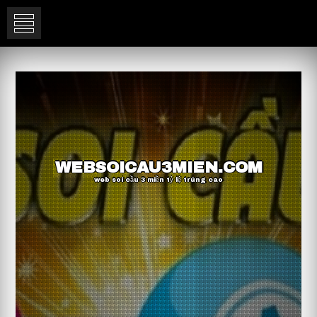
Skip
to
content
WEBSOICAU3MIEN.COM
web soi cầu 3 miền tỷ lệ trúng cao