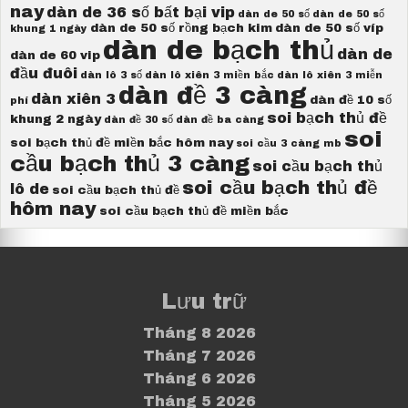
nay
dàn de 36 số bất bại vip
dàn de 50 số
dàn de 50 số
dàn de 50 số rồng bạch kim
dàn de 50 số víp
khung 1 ngày
dàn de bạch thủ
dàn de
dàn de 60 vip
đầu đuôi
dàn lô 3 số
dàn lô xiên 3 miền bắc
dàn lô xiên 3 miễn
dàn đề 3 càng
dàn xiên 3
dàn đề 10 số
phí
soi bạch thủ đề
khung 2 ngày
dàn đề 30 số
dàn đề ba càng
soi
soi bạch thủ đề miền bắc hôm nay
soi cầu 3 càng mb
cầu bạch thủ 3 càng
soi cầu bạch thủ
soi cầu bạch thủ đề
lô de
soi cầu bạch thủ đề
hôm nay
soi cầu bạch thủ đề miền bắc
Lưu trữ
Tháng 8 2026
Tháng 7 2026
Tháng 6 2026
Tháng 5 2026