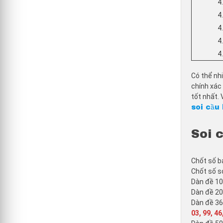
Có thể nh
chính xác
tốt nhất. 
soi cầu
Soi 
Chốt số b
Chốt số s
Dàn đề 10
Dàn đề 20
Dàn đề 36
03, 99, 46