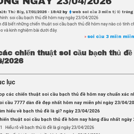
NG NGÀY 23/04/2026
hật:
Thứ Bảy, 17/01/2026 - 18:42
by
web soi cầu 3 miền tỷ lệ trún
hính: soi cầu bạch thủ đề hôm nay ngày 23/04/2026
n đã biết những chiến thuật soi cầu bạch thủ đề hôm nay nào có tính c
 và kinh nghiệm bài dưới đây.
»
soi cầu 3 miền miễn
các chiến thuật soi cầu bạch thủ đ
4/2026
c lục
op các chiến thuật soi cầu bạch thủ đề hôm nay chuẩn xác 
oi cầu 7777 dàn đề đẹp nhất hôm nay miễn phí ngày 23/04/2
ìm hiểu về bạch thủ đề là gì? ngày 23/04/2026
hiến thuật soi cầu bạch thủ đề hôm nay hàng đầu nhất ngày
Hiểu rõ về bạch thủ lô đề là gì ngày 23/04/2026