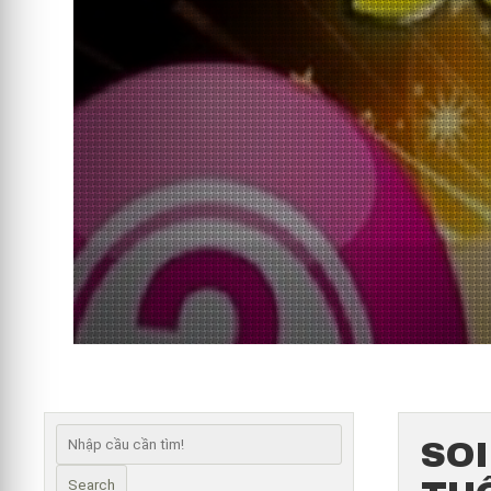
SOI
Search