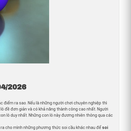
04/2026
c điểm ra sao. Nếu là những người chơi chuyên nghiệp thì
u lô đề đơn giản và có khả năng thành công cao nhất. Người
con lô duy nhất. Những con lô này đương nhiên thông qua các
t ra cho mình những phương thức soi cầu khác nhau để
soi