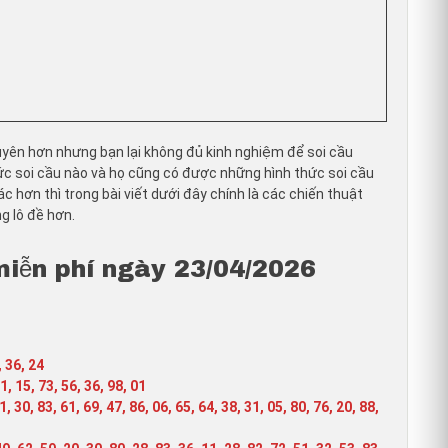
uyên hơn nhưng bạn lại không đủ kinh nghiệm để soi cầu
hức soi cầu nào và họ cũng có được những hình thức soi cầu
ác hơn thì trong bài viết dưới đây chính là các chiến thuật
g lô đề hơn.
miễn phí ngày 23/04/2026
, 36, 24
21, 15, 73, 56, 36, 98, 01
1, 30, 83, 61, 69, 47, 86, 06, 65, 64, 38, 31, 05, 80, 76, 20, 88,