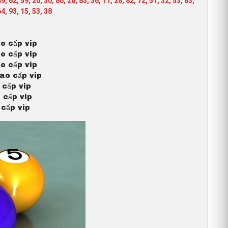
49, 62, 59, 20, 30, 80, 28, 83, 36, 11, 28, 82, 72, 51, 32, 53, 83,
64, 93, 15, 53, 38
o cấp vip
o cấp vip
o cấp vip
ao cấp vip
 cấp vip
 cấp vip
 cấp vip