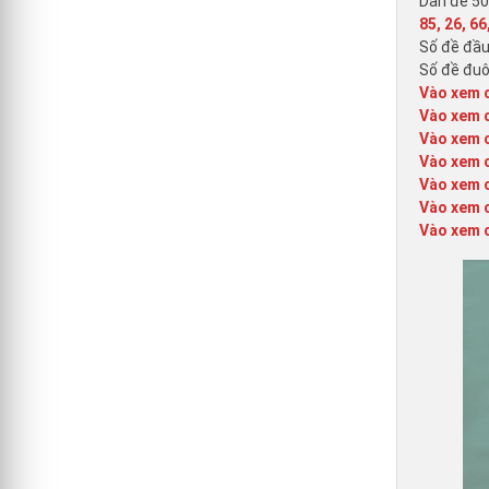
Dàn đề 50
85, 26, 66,
Số đề đầu
Số đề đuô
Vào xem c
Vào xem c
Vào xem c
Vào xem c
Vào xem c
Vào xem c
Vào xem c