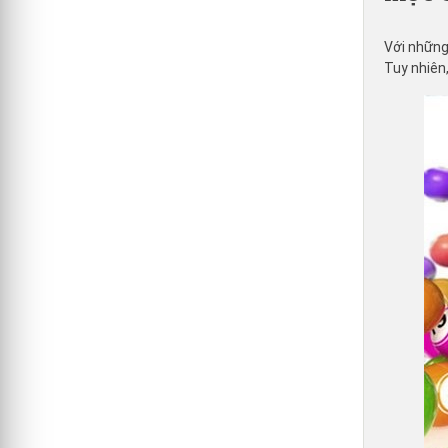
Với những
Tuy nhiên