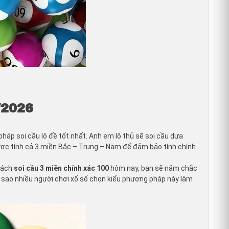
/2026
pháp soi cầu lô đề tốt nhất. Anh em lô thủ sẽ soi cầu dựa
 được tính cả 3 miền Bắc – Trung – Nam để đảm bảo tính chính
cách
soi cầu 3 miền chính xác 100
hôm nay, bạn sẽ nắm chắc
ại sao nhiều người chơi xổ số chọn kiểu phương pháp này làm