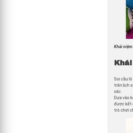
Khái niệm 
Khái
Soi cầu lô
trên lịch
xác.
Dựa vào k
được kết q
trò chơi c