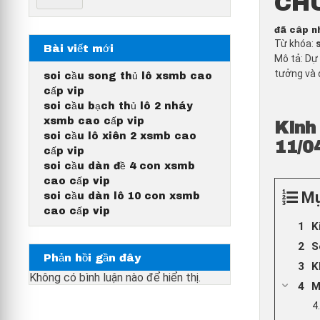
CHU
đã câp n
Từ khóa:
Bài viết mới
Mô tả: D
tưởng và 
soi cầu song thủ lô xsmb cao
cấp vip
soi cầu bạch thủ lô 2 nháy
xsmb cao cấp vip
Kinh
soi cầu lô xiên 2 xsmb cao
11/0
cấp vip
soi cầu dàn đề 4 con xsmb
cao cấp vip
Mụ
soi cầu dàn lô 10 con xsmb
cao cấp vip
K
S
Phản hồi gần đây
K
Không có bình luận nào để hiển thị.
M