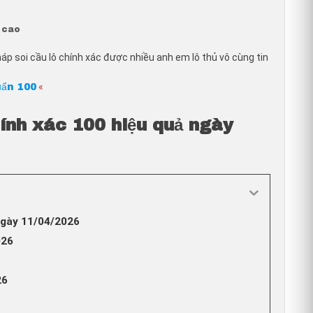
g cao
p soi cầu lô chính xác được nhiều anh em lô thủ vô cùng tin
«
uẩn 100
hính xác 100 hiệu quả ngày
ngày 11/04/2026
026
26