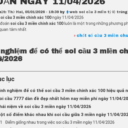
ẨN NGÀY 11/04/2026
hật:
Thứ Hai, 05/01/2026 - 18:39
by
web soi cầu 3 miền tỷ lệ trún
soi cầu 3 miền chính xác 100
ngày 11/04/2026
ự đoán
soi cầu 3 miền chính xác 100
luôn là một trong những phương phá
quan tâm nhất.
»
chốt số cầu 3 miền ch
 nghiệm để có thể soi cầu 3 miền c
4/2026
c lục
inh nghiệm để có thể soi cầu 3 miền chính xác 100 hiệu quả 
oi cầu 7777 dàn đề đẹp nhất hôm nay miễn phí ngày 11/04/2
hái niệm về soi cầu 3 miền ngày 11/04/2026
ột số điểm khác nhau khi soi cầu giữa 3 miền ngày 11/04/20
Điểm giống nhau trong việc soi cầu 3 miền ngày 11/04/2026