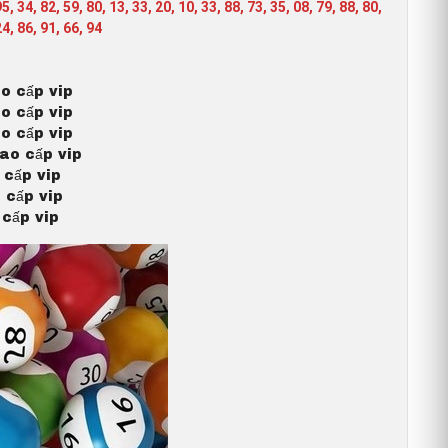
95, 34, 82, 59, 80, 13, 33, 20, 10, 33, 88, 73, 35, 08, 79, 88, 80,
24, 86, 91, 66, 94
o cấp vip
o cấp vip
o cấp vip
ao cấp vip
 cấp vip
 cấp vip
 cấp vip