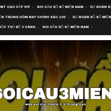
SMT CAO CẤP VIP
SOI CẦU XỔ SỐ MIỀN NAM
DỰ ĐOÁN X
IỀN TRUNG HÔM NAY CHÍNH XÁC 100
DỰ ĐOÁN XỔ SỐ MIỀ
ĐỘC THỦ ĐỀ 3 CÀNG
SOI CẦU XỔ SỐ MIỀN NAM
OICAU3MIE
web soi cầu 3 miền tỷ lệ trúng cao