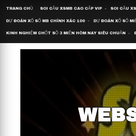
Skip
to
TRANG CHỦ
SOI CẦU XSMB CAO CẤP VIP
SOI CẦU X
content
DỰ ĐOÁN XỔ SỐ MB CHÍNH XÁC 100
DỰ ĐOÁN XỔ SỐ M
KINH NGHIỆM CHỐT SỐ 3 MIỀN HÔM NAY SIÊU CHUẨN
WEBS