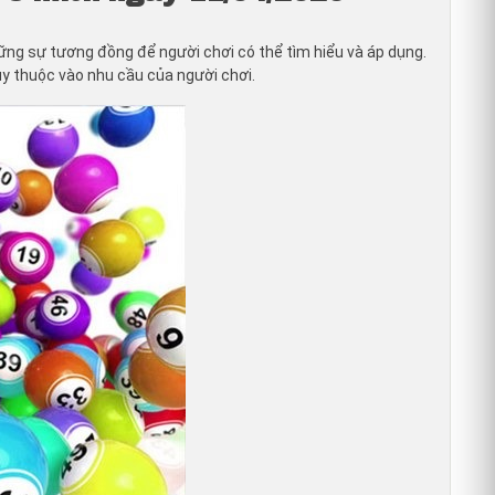
ng sự tương đồng để người chơi có thể tìm hiểu và áp dụng.
y thuộc vào nhu cầu của người chơi.