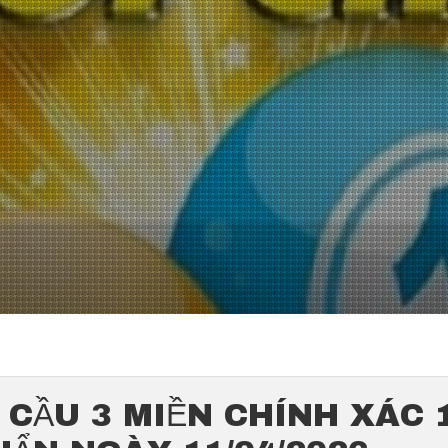
 CẦU 3 MIỀN CHÍNH XÁC 