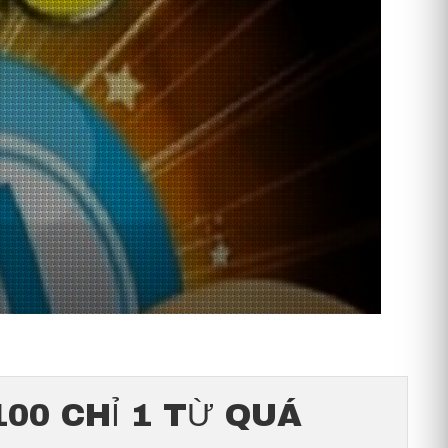
100 CHỈ 1 TỪ QUÁ