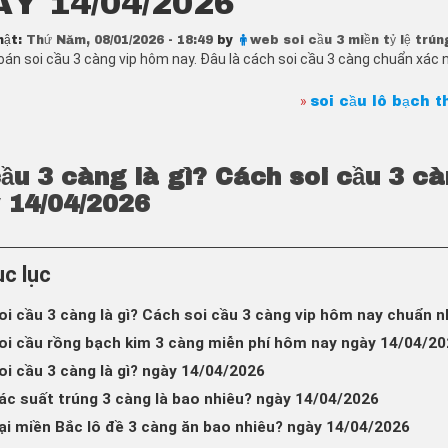
Y 14/04/2026
hật:
Thứ Năm, 08/01/2026 - 18:49
by
web soi cầu 3 miền tỷ lệ trú
oán soi cầu 3 càng vip hôm nay. Đâu là cách soi cầu 3 càng chuẩn xác 
»
soi cầu lô bạch t
cầu 3 càng là gì? Cách soi cầu 3 c
 14/04/2026
c lục
oi cầu 3 càng là gì? Cách soi cầu 3 càng vip hôm nay chuẩn 
oi cầu rồng bạch kim 3 càng miễn phí hôm nay ngày 14/04/2
oi cầu 3 càng là gì? ngày 14/04/2026
ác suất trúng 3 càng là bao nhiêu? ngày 14/04/2026
ại miền Bắc lô đề 3 càng ăn bao nhiêu? ngày 14/04/2026