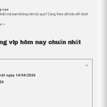
ng cao
nhất mà bạn không nên bỏ qua? Cùng theo dõi bài viết dưới
«
hủ
àng vip hôm nay chuẩn nhất
nhất ngày 14/04/2026
026