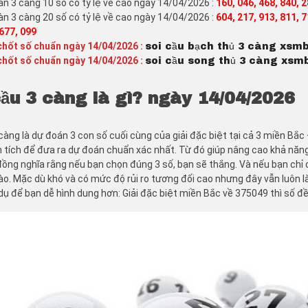
àn 3 càng 10 số có tỷ lệ về cao ngày 14/04/2026 :
160, 046, 468, 840, 2
àn 3 càng 20 số có tỷ lệ về cao ngày 14/04/2026 :
604, 217, 913, 811, 7
 677, 099
hốt số chuẩn ngày 14/04/2026 :
soi cầu bạch thủ 3 càng xsmb
hốt số chuẩn ngày 14/04/2026 :
soi cầu song thủ 3 càng xsm
cầu 3 càng là gì? ngày 14/04/2026
 càng là dự đoán 3 con số cuối cùng của giải đặc biệt tại cả 3 miền Bắ
 tích để đưa ra dự đoán chuẩn xác nhất. Từ đó giúp nâng cao khả năng
đồng nghĩa rằng nếu bạn chọn đúng 3 số, bạn sẽ thắng. Và nếu bạn chỉ 
ào. Mặc dù khó và có mức độ rủi ro tương đối cao nhưng đây vẫn luôn 
dụ để bạn dễ hình dung hơn: Giải đặc biệt miền Bắc về 375049 thì số đề