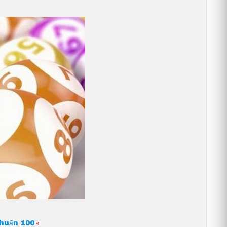
«
chuẩn 100