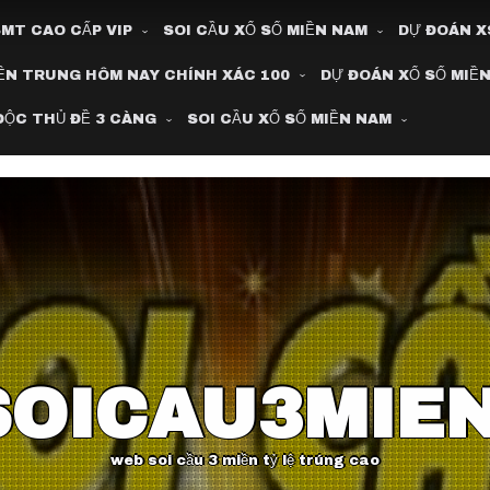
SMT CAO CẤP VIP
SOI CẦU XỔ SỐ MIỀN NAM
DỰ ĐOÁN X
IỀN TRUNG HÔM NAY CHÍNH XÁC 100
DỰ ĐOÁN XỔ SỐ MIỀ
ĐỘC THỦ ĐỀ 3 CÀNG
SOI CẦU XỔ SỐ MIỀN NAM
OICAU3MIE
web soi cầu 3 miền tỷ lệ trúng cao