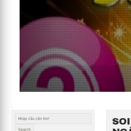
SOI
Search