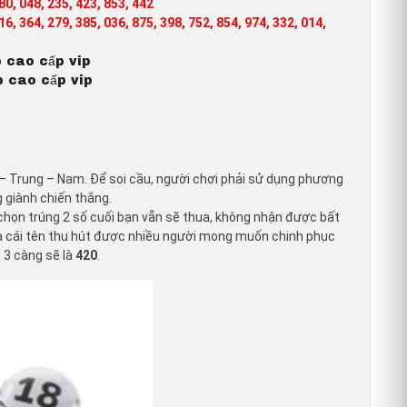
80, 048, 235, 423, 853, 442
16, 364, 279, 385, 036, 875, 398, 752, 854, 974, 332, 014,
 cao cấp vip
b cao cấp vip
c – Trung – Nam. Để soi cầu, người chơi phải sử dụng phương
 giành chiến thắng.
chọn trúng 2 số cuối bạn vẫn sẽ thua, không nhận được bất
là cái tên thu hút được nhiều người mong muốn chinh phục
 3 càng sẽ là
420
.