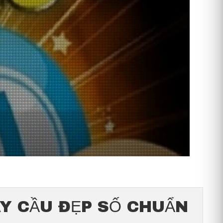
AY CẦU ĐẸP SỐ CHUẨN