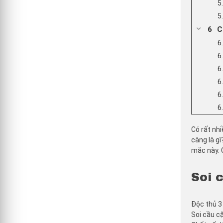
C
Có rất nhi
càng là g
mắc này. 
Soi 
Độc thủ 3
Soi cầu c