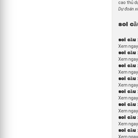
cao thủ dự
Dự đoán x
soi cầ
soi cầu
Xem ngay 
soi cầu
Xem ngay 
soi cầu
Xem ngay 
soi cầu
Xem ngay 
soi cầu
Xem ngay 
soi cầu
Xem ngay 
soi cầu
Xem ngay 
soi cầu
Xem ngay 