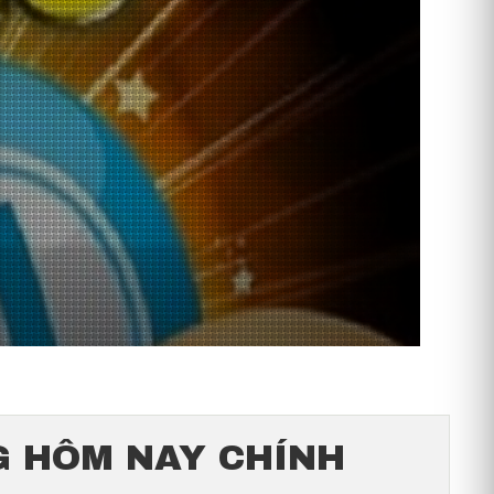
G HÔM NAY CHÍNH