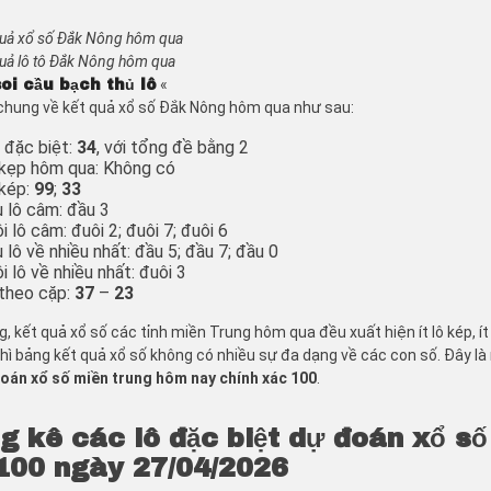
quả xổ số Đắk Nông hôm qua
uả lô tô Đắk Nông hôm qua
«
oi cầu bạch thủ lô
chung về kết quả xổ số Đắk Nông hôm qua như sau:
i đặc biệt:
34
, với tổng đề bằng 2
kẹp hôm qua: Không có
kép:
99
;
33
 lô câm: đầu 3
i lô câm: đuôi 2; đuôi 7; đuôi 6
 lô về nhiều nhất: đầu 5; đầu 7; đầu 0
i lô về nhiều nhất: đuôi 3
theo cặp:
37
–
23
g, kết quả xổ số các tỉnh miền Trung hôm qua đều xuất hiện ít lô kép, 
thì bảng kết quả xổ số không có nhiều sự đa dạng về các con số. Đây l
oán xổ số miền trung hôm nay chính xác 100
.
g kê các lô đặc biệt dự đoán xổ s
100 ngày 27/04/2026