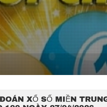
 ĐOÁN XỔ SỐ MIỀN TRUN