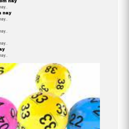
hôm nay
nay…
m nay
nay…
nay…
nay…
ay
nay…