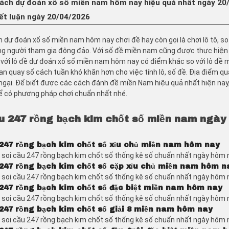
ách dự đoán xổ số miền nam hôm nay hiệu quả nhất ngày 20
ết luận ngày 20/04/2026
 dự đoán xổ số miền nam hôm nay chơi đề hay còn gọi là chơi lô tô, so
g người tham gia đông đảo. Với số đề miền nam cũng được thực hiện bằ
 với lô đề dự đoán xổ số miền nam hôm nay có điểm khác so với lô đề m
ian quay số cách tuần khó khăn hơn cho việc tính lô, số đề. Địa điểm q
 ngại. Để biết được các cách đánh đề miền Nam hiệu quả nhất hiện nay
ể có phương pháp chơi chuẩn nhất nhé.
u 247 rồng bạch kim chốt số miền nam ngày 
 247 rồng bạch kim chốt số xỉu chủ miền nam hôm nay
soi cầu 247 rồng bạch kim chốt số thống kê số chuẩn nhất ngày hôm 
 247 rồng bạch kim chốt số cặp xỉu chủ miền nam hôm n
soi cầu 247 rồng bạch kim chốt số thống kê số chuẩn nhất ngày hôm 
 247 rồng bạch kim chốt số đặc biệt miền nam hôm nay
soi cầu 247 rồng bạch kim chốt số thống kê số chuẩn nhất ngày hôm 
 247 rồng bạch kim chốt số giải 8 miền nam hôm nay
soi cầu 247 rồng bạch kim chốt số thống kê số chuẩn nhất ngày hôm 