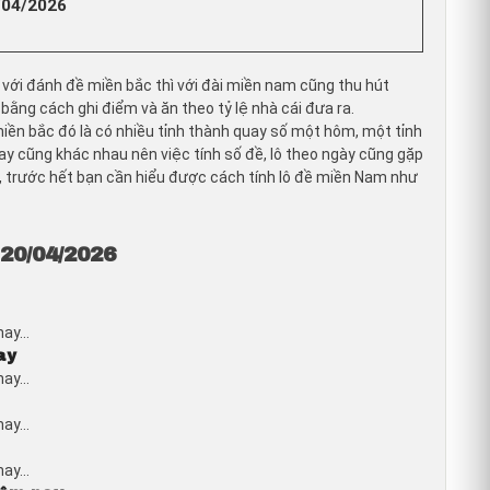
/04/2026
 với đánh đề miền bắc thì với đài miền nam cũng thu hút
ng cách ghi điểm và ăn theo tỷ lệ nhà cái đưa ra.
iền bắc đó là có nhiều tỉnh thành quay số một hôm, một tỉnh
uay cũng khác nhau nên việc tính số đề, lô theo ngày cũng gặp
, trước hết bạn cần hiểu được cách tính lô đề miền Nam như
20/04/2026
nay…
ay
nay…
nay…
nay…