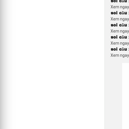
soi cầu
Xem ngay 
soi cầu
Xem ngay 
soi cầu
Xem ngay 
soi cầu
Xem ngay 
soi cầu
Xem ngay 