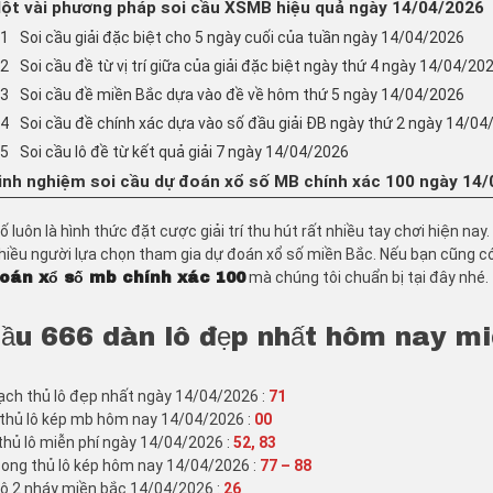
ột vài phương pháp soi cầu XSMB hiệu quả ngày 14/04/2026
Soi cầu giải đặc biệt cho 5 ngày cuối của tuần ngày 14/04/2026
Soi cầu đề từ vị trí giữa của giải đặc biệt ngày thứ 4 ngày 14/04/20
Soi cầu đề miền Bắc dựa vào đề về hôm thứ 5 ngày 14/04/2026
Soi cầu đề chính xác dựa vào số đầu giải ĐB ngày thứ 2 ngày 14/04
Soi cầu lô đề từ kết quả giải 7 ngày 14/04/2026
inh nghiệm soi cầu dự đoán xổ số MB chính xác 100 ngày 14
ố luôn là hình thức đặt cược giải trí thu hút rất nhiều tay chơi hiện nay
hiều người lựa chọn tham gia dự đoán xổ số miền Bắc. Nếu bạn cũng có 
mà chúng tôi chuẩn bị tại đây nhé.
oán xổ số mb chính xác 100
cầu 666 dàn lô đẹp nhất hôm nay mi
ạch thủ lô đẹp nhất ngày 14/04/2026 :
71
thủ lô kép mb hôm nay 14/04/2026 :
00
thủ lô miễn phí ngày 14/04/2026 :
52, 83
ong thủ lô kép hôm nay 14/04/2026 :
77 – 88
lô 2 nháy miền bắc 14/04/2026 :
26