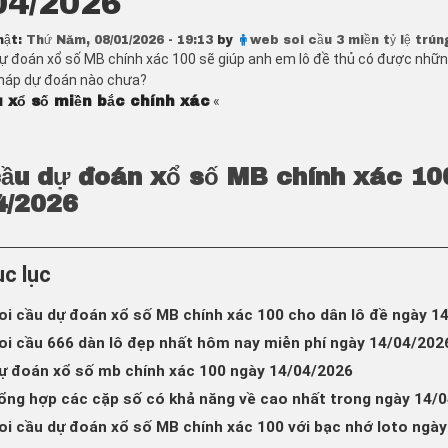
04/2026
hật:
Thứ Năm, 08/01/2026 - 19:13
by
web soi cầu 3 miền tỷ lệ trú
Dự đoán xổ số MB chính xác 100 sẽ giúp anh em lô đề thủ có được nhữn
háp dự đoán nào chưa?
«
u xổ số miền bắc chính xác
cầu dự đoán xổ số MB chính xác 10
4/2026
c lục
oi cầu dự đoán xổ số MB chính xác 100 cho dân lô đề ngày 1
oi cầu 666 dàn lô đẹp nhất hôm nay miễn phí ngày 14/04/202
ự đoán xổ số mb chính xác 100 ngày 14/04/2026
ổng hợp các cặp số có khả năng về cao nhất trong ngày 14/
oi cầu dự đoán xổ số MB chính xác 100 với bạc nhớ loto ngà