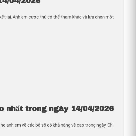
14/04/2026
kết lại. Anh em cược thủ có thể tham khảo và lựa chọn một
o nhất trong ngày 14/04/2026
ho anh em về các bộ số có khả năng về cao trong ngày. Chi