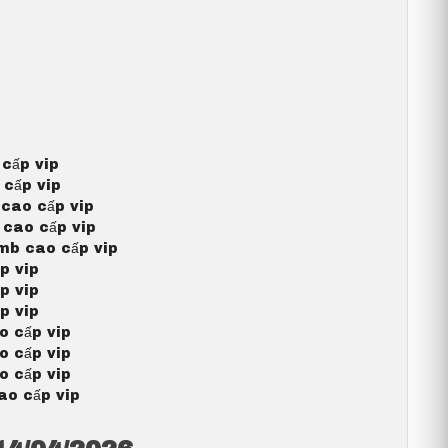
 cấp vip
 cấp vip
 cao cấp vip
 cao cấp vip
smb cao cấp vip
p vip
p vip
p vip
o cấp vip
o cấp vip
o cấp vip
ao cấp vip