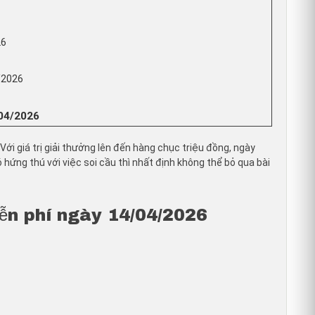
26
/2026
/04/2026
. Với giá trị giải thưởng lên đến hàng chục triệu đồng, ngày
hứng thú với việc soi cầu thì nhất định không thể bỏ qua bài
ễn phí ngày 14/04/2026