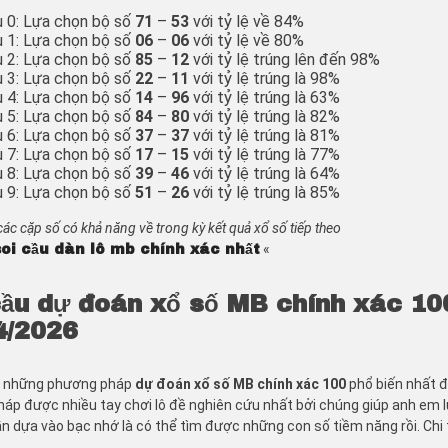
 0: Lựa chọn bộ số
71
–
53
với tỷ lệ về 84%
 1: Lựa chọn bộ số
06
–
06
với tỷ lệ về 80%
 2: Lựa chọn bộ số
85
–
12
với tỷ lệ trúng lên đến 98%
 3: Lựa chọn bộ số
22
–
11
với tỷ lệ trúng là 98%
 4: Lựa chọn bộ số
14
–
96
với tỷ lệ trúng là 63%
 5: Lựa chọn bộ số
84
–
80
với tỷ lệ trúng là 82%
 6: Lựa chọn bộ số
37
–
37
với tỷ lệ trúng là 81%
 7: Lựa chọn bộ số
17
–
15
với tỷ lệ trúng là 77%
 8: Lựa chọn bộ số
39
–
46
với tỷ lệ trúng là 64%
 9: Lựa chọn bộ số
51
–
26
với tỷ lệ trúng là 85%
ác cặp số có khả năng về trong kỳ kết quả xổ số tiếp theo
«
oi cầu dàn lô mb chính xác nhất
cầu dự đoán xổ số MB chính xác 10
4/2026
g những phương pháp
dự đoán xổ số MB chính xác 100
phổ biến nhất đó
áp được nhiều tay chơi lô đề nghiên cứu nhất bởi chúng giúp anh em l
ần dựa vào bạc nhớ là có thể tìm được những con số tiềm năng rồi. Chi 