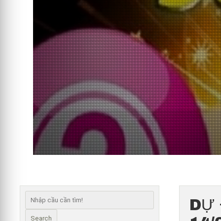
DỰ 
Search