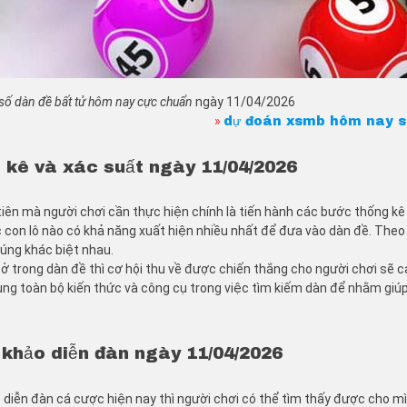
số dàn đề bất tử hôm nay cực chuẩn
ngày 11/04/2026
»
dự đoán xsmb hôm nay s
 kê và xác suất ngày 11/04/2026
tiên mà người chơi cần thực hiện chính là tiến hành các bước thống kê
 con lô nào có khả năng xuất hiện nhiều nhất để đưa vào dàn đề. Theo
trúng khác biệt nhau.
 ở trong dàn đề thì cơ hội thu về được chiến thắng cho người chơi sẽ 
ụng toàn bộ kiến thức và công cụ trong việc tìm kiếm dàn để nhằm g
khảo diễn đàn ngày 11/04/2026
 diễn đàn cá cược hiện nay thì người chơi có thể tìm thấy được cho mì