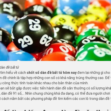
 dàn đề bất tử
 tìm hiểu về cách
chốt số dàn đề bất tử hôm nay
đem lại những gì cho 
n đề chính là tập hợp những con số có khả năng trúng thưởng cao. Để 
u công thức tính toán khác nhau cho bản thân của mình.
bạn sẽ bắt gặp được việc tiến hành dàn đề săn thưởng có số lượng khá
, dàn đề 91 số,… Nhìn chung chúng khá đa dạng, có thể đưa người chơi
t cách nắm bắt các phương pháp đề tìm kiếm các con lô trong dàn đề 