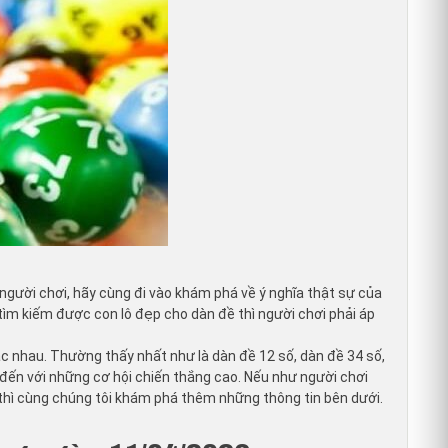
người chơi, hãy cùng đi vào khám phá về ý nghĩa thật sự của
tìm kiếm được con lô đẹp cho dàn đề thì người chơi phải áp
c nhau. Thường thấy nhất như là dàn đề 12 số, dàn đề 34 số,
 đến với những cơ hội chiến thắng cao. Nếu như người chơi
thì cùng chúng tôi khám phá thêm những thông tin bên dưới.