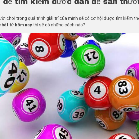
 để tìm kiếm được dàn đề săn thư
ời chơi trong quá trình giải trí của mình sẽ có cơ hội được tìm kiếm
 bất tử hôm nay
thì sẽ có những cách nào?