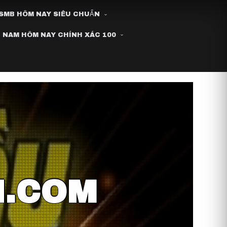
SMB HÔM NAY SIÊU CHUẨN
N NAM HÔM NAY CHÍNH XÁC 100
N.COM