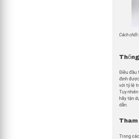
Cách chốt 
Thống
Điều đầu 
định được
với tỷ lệ 
Tuy nhiên
hãy tận d
dẫn.
Tham 
Trong các