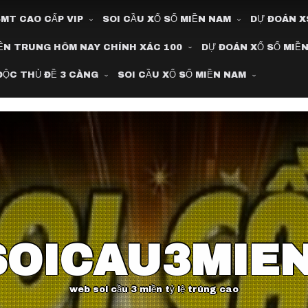
SMT CAO CẤP VIP
SOI CẦU XỔ SỐ MIỀN NAM
DỰ ĐOÁN X
IỀN TRUNG HÔM NAY CHÍNH XÁC 100
DỰ ĐOÁN XỔ SỐ MIỀ
ĐỘC THỦ ĐỀ 3 CÀNG
SOI CẦU XỔ SỐ MIỀN NAM
OICAU3MIE
web soi cầu 3 miền tỷ lệ trúng cao