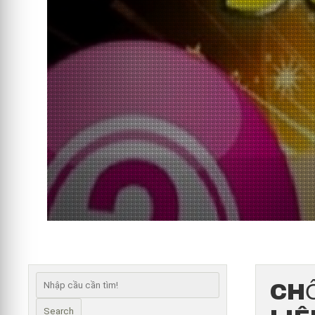
CH
Search