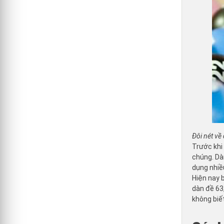
Đôi nét về
Trước khi
chúng. Dà
dụng nhiề
Hiện nay 
dàn đề 63
không biế