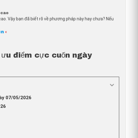
g cao
cao. Vậy bạn đã biết rõ về phương pháp này hay chưa? Nếu
«
ền
u ưu điểm cực cuốn ngày
gày 07/05/2026
026