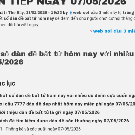
N TIẾP NGÀY 07/05/2026
hật:
Thứ Bảy, 31/01/2026 - 19:23
by
web soi cầu 3 miền tỷ lệ trún
t số dàn đề bất tử hôm nay
sẽ đem đến cho người chơi cơ hội thắng 
heo dõi bài viết ngay.
»
web soi cầu 3 mi
 số dàn đề bất tử hôm nay với nhiề
5/2026
c lục
hốt số dàn đề bất tử hôm nay với nhiều ưu điểm cực cuốn n
oi cầu 7777 dàn đề đẹp nhất hôm nay miễn phí ngày 07/05/2
iới thiệu dàn đề bất tử là gì? ngày 07/05/2026
ách để tìm kiếm được dàn đề săn thưởng ngày 07/05/2026
Thống kê và xác suất ngày 07/05/2026