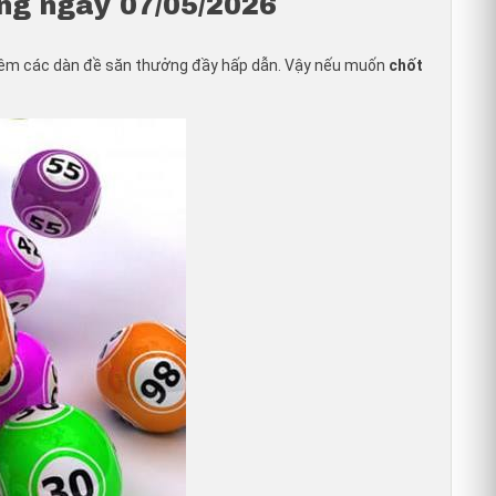
ởng ngày 07/05/2026
 thêm các dàn đề săn thưởng đầy hấp dẫn. Vậy nếu muốn
chốt