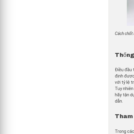
Cách chốt 
Thống
Điều đầu 
định được
với tỷ lệ 
Tuy nhiên
hãy tận d
dẫn.
Tham 
Trong các