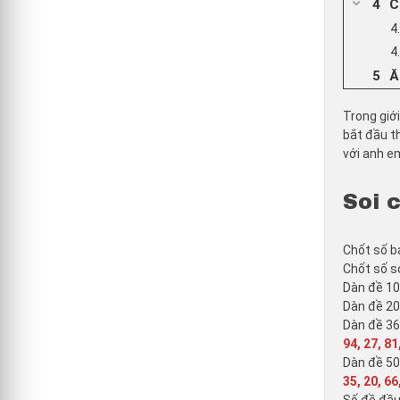
C
Ă
Trong giới
bắt đầu th
với anh e
Soi 
Chốt số b
Chốt số s
Dàn đề 10
Dàn đề 20
Dàn đề 36
94, 27, 81
Dàn đề 50
35, 20, 66,