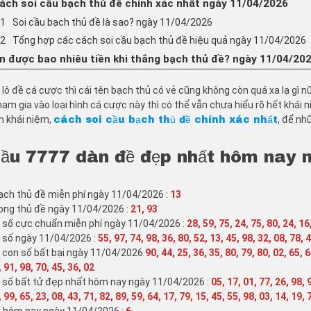
ách soi cầu bạch thủ đề chính xác nhất ngày 11/04/2026
Soi cầu bạch thủ đề là sao? ngày 11/04/2026
Tổng hợp các cách soi cầu bạch thủ đề hiệu quả ngày 11/04/2026
n được bao nhiêu tiền khi thắng bạch thủ đề? ngày 11/04/20
 lô đề cá cược thì cái tên bạch thủ có vẻ cũng không còn quá xa lạ gì 
am gia vào loại hình cá cược này thì có thể vẫn chưa hiểu rõ hết khái 
m khái niệm,
, để nh
cách soi cầu bạch thủ đề chính xác nhất
cầu 7777 dàn đề đẹp nhất hôm nay 
ạch thủ đề miễn phí ngày 11/04/2026 :
13
ong thủ đề ngày 11/04/2026 :
21, 93
 số cực chuẩn miễn phí ngày 11/04/2026 :
28, 59, 75, 24, 75, 80, 24, 16
 số ngày 11/04/2026 :
55, 97, 74, 98, 36, 80, 52, 13, 45, 98, 32, 08, 78, 
 con số bất bại ngày 11/04/2026
90, 44, 25, 36, 35, 80, 79, 80, 02, 65, 6
, 91, 98, 70, 45, 36, 02
 số bất tử đẹp nhất hôm nay ngày 11/04/2026 :
05, 17, 01, 77, 26, 98, 
 99, 65, 23, 08, 43, 71, 82, 89, 59, 64, 17, 79, 15, 45, 55, 98, 03, 14, 19, 