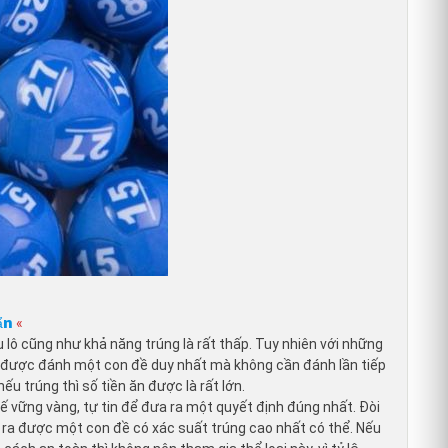
«
ẩn
u lô cũng như khả năng trúng là rất thấp. Tuy nhiên với những
hỉ được đánh một con đề duy nhất mà không cần đánh lần tiếp
u trúng thì số tiền ăn được là rất lớn.
hế vững vàng, tự tin để đưa ra một quyết định đúng nhất. Đòi
n ra được một con đề có xác suất trúng cao nhất có thể. Nếu