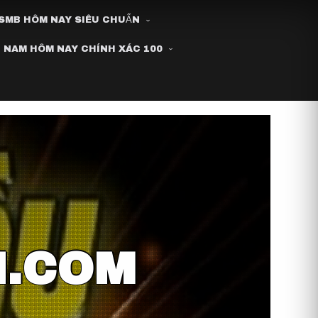
SMB HÔM NAY SIÊU CHUẨN
N NAM HÔM NAY CHÍNH XÁC 100
N.COM