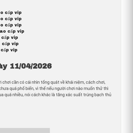
o cấp vip
o cấp vip
o cấp vip
ao cấp vip
 cấp vip
 cấp vip
 cấp vip
gày 11/04/2026
i chơi cần có cái nhìn tổng quát về khái niệm, cách chơi,
chưa quá phổ biến, vì thế nếu người chơi nào muốn thử thì
a quá nhiều, nói cách khác là tăng xác suất trúng bạch thủ