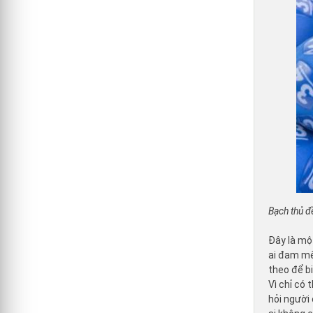
Bạch thủ đề
Đây là một
ai đam mê
theo để bi
Vì chỉ có
hỏi người