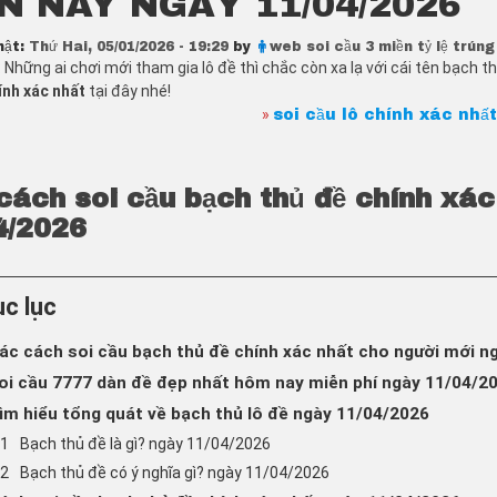
N NAY NGÀY 11/04/2026
hật:
Thứ Hai, 05/01/2026 - 19:29
by
web soi cầu 3 miền tỷ lệ trún
: Những ai chơi mới tham gia lô đề thì chắc còn xa lạ với cái tên bạch 
nh xác nhất
tại đây nhé!
»
soi cầu lô chính xác nhấ
cách soi cầu bạch thủ đề chính xá
4/2026
c lục
ác cách soi cầu bạch thủ đề chính xác nhất cho người mới n
oi cầu 7777 dàn đề đẹp nhất hôm nay miễn phí ngày 11/04/2
ìm hiểu tổng quát về bạch thủ lô đề ngày 11/04/2026
Bạch thủ đề là gì? ngày 11/04/2026
Bạch thủ đề có ý nghĩa gì? ngày 11/04/2026