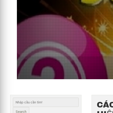
CÁC
Search